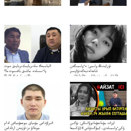
نۇرايدىڭ ولىمى: ەءولىمىگەن
الماسبەك سادىربايسادىربايىق سوت
شاعەلەنبەگەنۋاپسىز
پاءىسىلدە جاشىق باقىسوت ما؟
قالشاعىماۋىپمەنجاۋاپسىزقالعانقاۋىپ
پاالدەجابىقباقىلاۋما؟
ايزات جۇمانجۇمانوۆانىڭى: بۇگىن
اتىراۋداعى جۇمباق جوعجۇمباقن ادام
ۇكىءولىمىلدى، ايبۇگىنۋشى 14ۇكىمعا
جوعالۋ ىز-تۇزمەن ارتادامن