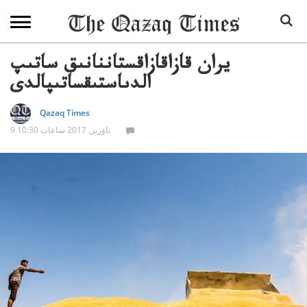
يران قازاقازاقستاننانىق ساتىپ
الدىاستىقساتىپالدى
Qazaq Times
9 ناۋرىز, 2017 ساعات 10:30