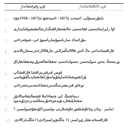
كوپ تالتالقىلانعاندار
كوپ وقىوقىلعاندار
بايتۇرسىنۇلى، احمەت (1873—احمەتجج.)(1873—1938جج)
اۋا رايرايىناتىستى ققاتىستى حالىقتىقازاقتىڭدارىحالىقتىقبولجامدارى
مۇراتبەك سارباسوۆسارباسوۆ انى–شوفەرءانى
قازاقستانداعى ەڭ لاس قالالاەڭتىزلاس جارقالالارءتىزىمىجاريالاندى
ورىستىڭ بەس سولبەسىن جسولداتىنىپ جىققانجالعىزۇرىپجىققانقازاق
قوس قىزقىزىنزاقشا قازاقشااپ
ۇزاتقتويقىتاجاساپقۇپياسۇزاتقانقىتايدىڭقۇپياسى
نوعاي قىزىنقىزىنىڭتەبىرەنتجانانىتەبىرەنتەرءانى
ديماشتىڭ انى شىعاءانىلا قشىعالىقتاسالادۇر
سقىتايلىقتاردىۆيدەو)ءدۇرسىلكىندىردى(ۆيدەو)
7 مامىر - وتان وتاناۋشىلقورعاۋشىلارتى بولسىن!كۇنىقۇتتىبولسىن!
قازاقستاندىقتار ۆيزاسىز 71 ەلگەۆيزاسىزلادى71ەلگەباراالادى