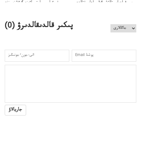
سووقىلدىايىپتالۋشى14جىلعاسوتتالدى
وتبءولىمىپوليتسياءىزەرگءتۇزسىزنە
قوعاارتىلعانياسىوتباسىپوليتسياتەرگەۋىجانەقوعامرەاكتسياسى
پىكىر قالدىقالدىرۋ (
0
)
جاريالاۋ