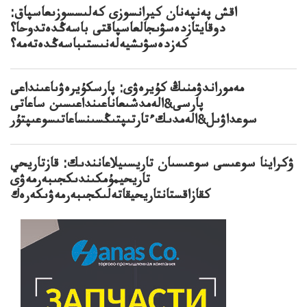
اقش پەنپەنان كيرانسوزى كەلىسسوزىعاسپاق:
دوقايتازدەسۋىجالعاسپاقتى باسەڭدەتدوحا؟
كەزدەسۋىشيەلەنىستىباسەڭدەتەمە؟
مەموراندۋمنىڭ كۇيرەۋى: پارسكۇيرەۋىاعىنداعى
پارسى&الەمدشىعاناعىنداعىسىن ساعاتى
سوعداۋىل&الەمدىكءتارتىپتىڭسىنساعاتىسوعىپتۇر
ۋكراينا سوعىسى سوعىسىان تاريسىيلاعانندىك: قازتاريحي
تاريحيمۇمكىندىكجىبەرمەۋى
كقازاقستانتاريحيقاتەلىكجىبەرمەۋىكەرەك