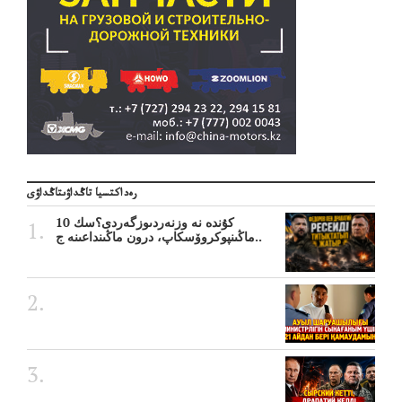
رەداكتسيا تاڭداۋىتاڭداۋى
10 كۇندە نە وزنەردىوزگەردى؟سك
ماڭىنپوكروۆسكاپ، درون ماڭىنداعىنە ج..