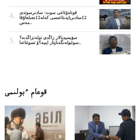
قوناەۆتاعى سوت: سادىرسوتدى
12سادىربايدىتاعىسى كەلە12نجىلعاۇقا
مەس..
سۋبسيديالار زاڭدى تولەنزاڭدىە؟
سوتتولەنگەناپتار ايىبە؟ۋ تسوتتاعىا..
قوعام ءبولىمى