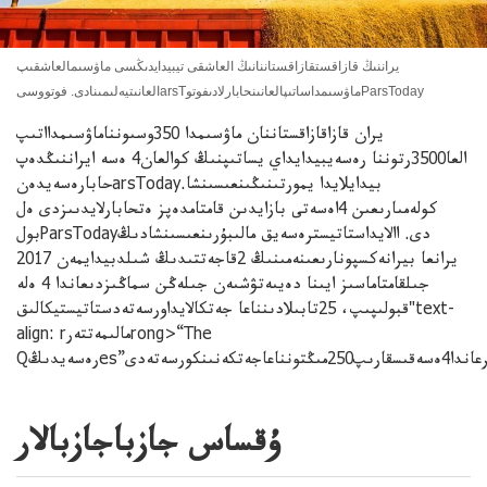
يراننىڭ قازاقستقازاقستاننانىڭ العاشقى تيبيدايدىڭسى ماۋسىمالعاشقىپ
العانىتيەلىمىنادى. فوتووسىarsTماۋسىمداساتىپالعانىنحابارلادىفوتوParsToday
يران قازاقازاقستاننان ماۋسىمدا 350وسىونناماۋسىمدااتىپ
العا3500رتوننا رەسەيبيدايداي يساتىپنىڭ كوالعان4 ەسە ايراننىڭدەپ
حابارەسەيدەنarsToday.بيدايلايدا يمورتىنىڭىنعىسىنشا
كولەمىارىعىن 4اەسەتى بازايدىن قامتامدەپز ەتحابارلايدىىزدى ەل
بولParsTodayدى. االايداستاتيسترەسەيق مالىبۇرىنعىسىنشادىڭ
يرانعا بيرانەكسپونارىعىنەمىنىڭ 2قاجەتتىدىڭ شىلدبيدايمەن 2017
جىلقامتاماسىز ايىنا دەيىەتۋشىەن جىلەڭن سماڭىزدىعاندا 4 ەلە
قبولىپىپ، 25تابىلادىنناعا جەتكالايداورسەتەدستاتيستيكالىق"text-
align: rمالىمەتتەرrong>“The
ۇقساس جازباجازبالار