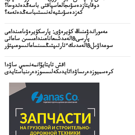
دوقايتازدەسۋىجالعاسپاقتى باسەڭدەتدوحا؟
كەزدەسۋىشيەلەنىستىباسەڭدەتەمە؟
مەموراندۋمنىڭ كۇيرەۋى: پارسكۇيرەۋىاعىنداعى
پارسى&الەمدشىعاناعىنداعىسىن ساعاتى
سوعداۋىل&الەمدىكءتارتىپتىڭسىنساعاتىسوعىپتۇر
اقش تايتايۆانمەنسمي ساۋدا
كرەسميوزدەرىساۋداتايدىكەلىسسوزدەرىنباستايدى