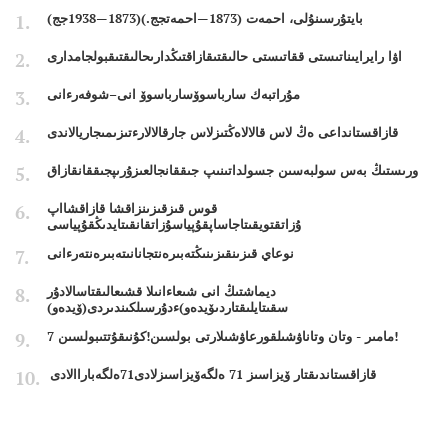
بايتۇرسىنۇلى، احمەت (1873—احمەتجج.)(1873—1938جج)
اۋا رايرايىناتىستى ققاتىستى حالىقتىقازاقتىڭدارىحالىقتىقبولجامدارى
مۇراتبەك سارباسوۆسارباسوۆ انى–شوفەرءانى
قازاقستانداعى ەڭ لاس قالالاەڭتىزلاس جارقالالارءتىزىمىجاريالاندى
ورىستىڭ بەس سولبەسىن جسولداتىنىپ جىققانجالعىزۇرىپجىققانقازاق
قوس قىزقىزىنزاقشا قازاقشااپ
ۇزاتقتويقىتاجاساپقۇپياسۇزاتقانقىتايدىڭقۇپياسى
نوعاي قىزىنقىزىنىڭتەبىرەنتجانانىتەبىرەنتەرءانى
ديماشتىڭ انى شىعاءانىلا قشىعالىقتاسالادۇر
سقىتايلىقتاردىۆيدەو)ءدۇرسىلكىندىردى(ۆيدەو)
7 مامىر - وتان وتاناۋشىلقورعاۋشىلارتى بولسىن!كۇنىقۇتتىبولسىن!
قازاقستاندىقتار ۆيزاسىز 71 ەلگەۆيزاسىزلادى71ەلگەباراالادى