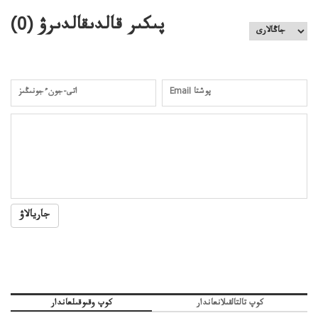
پىكىر قالدىقالدىرۋ (
0
)
جاريالاۋ
كوپ تالتالقىلانعاندار
كوپ وقىوقىلعاندار