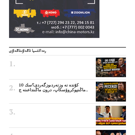
رەداكتسيا تاڭداۋىتاڭداۋى
10 كۇندە نە وزنەردىوزگەردى؟سك
ماڭىنپوكروۆسكاپ، درون ماڭىنداعىنە ج..