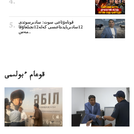
قوناەۆتاعى سوت: سادىرسوتدى
12سادىربايدىتاعىسى كەلە12نجىلعاۇقا
مەس..
قوعام ءبولىمى