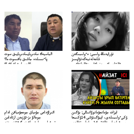
نۇرايدىڭ ولىمى: ەءولىمىگەن
الماسبەك سادىربايسادىربايىق سوت
شاعەلەنبەگەنۋاپسىز
پاءىسىلدە جاشىق باقىسوت ما؟
قالشاعىماۋىپمەنجاۋاپسىزقالعانقاۋىپ
پاالدەجابىقباقىلاۋما؟
ايزات جۇمانجۇمانوۆانىڭى: بۇگىن
اتىراۋداعى جۇمباق جوعجۇمباقن ادام
ۇكىءولىمىلدى، ايبۇگىنۋشى 14ۇكىمعا
جوعالۋ ىز-تۇزمەن ارتادامن
سووقىلدىايىپتالۋشى14جىلعاسوتتالدى
وتبءولىمىپوليتسياءىزەرگءتۇزسىزنە
قوعاارتىلعانياسىوتباسىپوليتسياتەرگەۋىجانەقوعامرەاكتسياسى