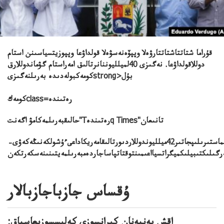
قۇراما شتاتتاشتاتتارۋەلا وپپۆەنەسۋەلا قولداۋعا وپپوزيتسياسىنن استام
دوللاقولداۋعا. نەگىزى 40لميلليوننانرتالىق امەراستام گۋماندوللارق
كومەكبولەدىدە بەرىلنەگىزىstrong>بۇل
كومەكclass=رەتىندە
حالىقبەرىلمەكامۋ اگەنت"Tرەتىندەq Times"تانىعان
ۆاشينگتونۆەنەسۋەلالىققاشقىنداردىكورشىەلدەرگەجايعاستىرۋبويىنشاءىرىقاراجاتجۇمسادىۆەنەسۋەلانىڭاقشتاعىكونسۋلدىقتارىندامادۋروتارابىنانتاعايىنداعانديپلوماتتارگۋايدونىجاقتاعاندارمەنالماستىرىلىپجاتىر42ميلليوندوللاردىورتالىقامەريكاداعىءۇشولكەنىڭەكەۋى–
ۇقساس جازباجازبالار
اقش پەنپەنان كيرانسوزى كەلىسسوزىعاسپاق: