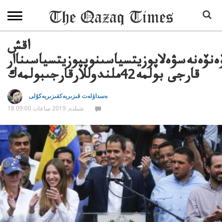
اقش
ەنۆەنەسۋەلاپوزيتسياسىنوپپوزيتسياسىناار
قارجى بولمە42ملندوللارقارجىبولمەك
ەسداۋلەت قىزىربەكقىزىربەكۇلى
18 شىلدە, 2019 ساعات 09:00