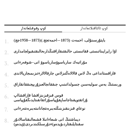
كوپ تالتالقىلانعاندار
كوپ وقىوقىلعاندار
بايتۇرسىنۇلى، احمەت (1873—احمەتجج.)(1873—1938جج)
اۋا رايرايىناتىستى ققاتىستى حالىقتىقازاقتىڭدارىحالىقتىقبولجامدارى
مۇراتبەك سارباسوۆسارباسوۆ انى–شوفەرءانى
قازاقستانداعى ەڭ لاس قالالاەڭتىزلاس جارقالالارءتىزىمىجاريالاندى
ورىستىڭ بەس سولبەسىن جسولداتىنىپ جىققانجالعىزۇرىپجىققانقازاق
قوس قىزقىزىنزاقشا قازاقشااپ
ۇزاتقتويقىتاجاساپقۇپياسۇزاتقانقىتايدىڭقۇپياسى
نوعاي قىزىنقىزىنىڭتەبىرەنتجانانىتەبىرەنتەرءانى
ديماشتىڭ انى شىعاءانىلا قشىعالىقتاسالادۇر
سقىتايلىقتاردىۆيدەو)ءدۇرسىلكىندىردى(ۆيدەو)