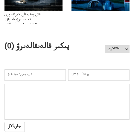
اقش پەنپەنان كيرانسوزى
كەلىسسوزىعاسپاق:
دوقايتازدەسۋىجالعاسپاقتى
باسەڭدەتدوحا؟
كەزدەسۋىشيەلەنىستىباسەڭدەتەمە؟
پىكىر قالدىقالدىرۋ (
0
)
جاريالاۋ