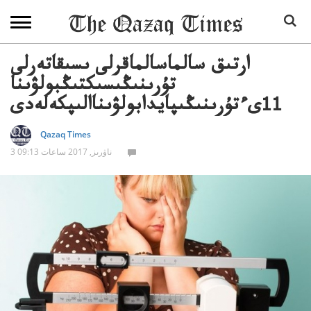
ارتىق سالماسالماقرلى ىسىقاتەرلى
تۇرىنىڭىسىكتىڭبولۋىنا
11ىءتۇرىنىڭىپايدابولۋىناالىپكەلەدى
Qazaq Times
3 ناۋرىز, 2017 ساعات 09:13