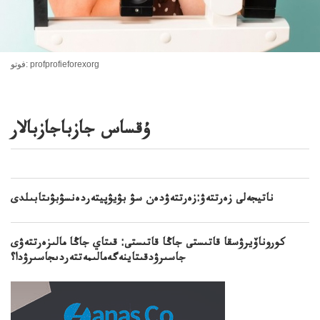
فوتو: profprofieforexorg
ۇقساس جازباجازبالار
ناتيجەلى زەرتتەۋ:زەرتتەۋدەن سۋ بۋيۋپيتەردەنسۋبۋىتابىلدى
كوروناۆيرۋسقا قاتىستى جاڭا قاتىستى: قىتاي جاڭا مالىزەرتتەۋى
جاسىرۋدقىتاينەگەمالىمەتتەردىجاسىرۋدا؟