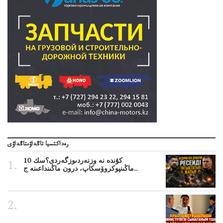
رەداكتسيا تاڭداۋىتاڭداۋى
10 كۇندە نە وزنەردىوزگەردى؟سك
ماڭىنپوكروۆسكاپ، درون ماڭىنداعىنە ج..