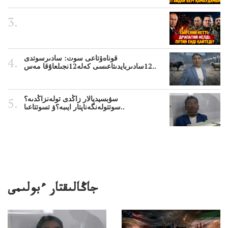
قوناەۆتاعى سوت: سادىرسوتدى
12سادىربايدىتاعىسى كەلە12نجىلعاۇقا مەس..
سۋبسيديالار زاڭدى تولەنزاڭدىە؟
سوتتولەنگەناپتار ايىبە؟ۋ تسوتتاعىا..
جاڭالىقتار ءبولىمى