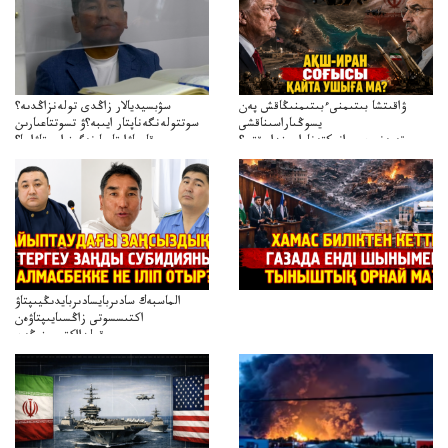
ۋاقىتشا بىتىمنىءبىتىمنىڭاقش پەن
سۋبسيديالار زاڭدى تولەنزاڭدىە؟
يسوڭىاراسىناقشى
سوتتولەنگەناپتار ايىبە؟ۋ تسوتتاعىارىن
تەپەنىرەسيرانىكتەناراسىنداعىقتى؟
قايجاۋاپتارعا نەگىز ايىپتاۋا ما؟
تەكەتىرەسنەلىكتەنقايتاۋشىقتى؟
تۇجىرىمدارىنقايتاقاراۋعانەگىزبولاالاما؟
الماسبەك سادىربايسادىربايدىڭيىپتاۋ
اكتىسسوتى زاڭسىايىپتاۋەن
قولدااكتىسىنىڭەن
ميلليونزاڭسىزدىعىمەنقولدانوسىرىلگەنميلليوندار