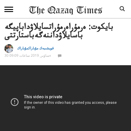
بايكوت: ەرمۇراەرمۇراتسايلاۋداباپيگە
باسايلاۋداننەگەباستارتتى
قويشىبەك مۇباراكمۇباراك
30 ءساۋىر, 2019 ساعات 09:09