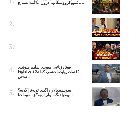
ماڭىنپوكروۆسكاپ، درون ماڭىنداعىنە ج..
قوناەۆتاعى سوت: سادىرسوتدى
12سادىربايدىتاعىسى كەلە12نجىلعاۇقا
مەس..
سۋبسيديالار زاڭدى تولەنزاڭدىە؟
سوتتولەنگەناپتار ايىبە؟ۋ تسوتتاعىا..