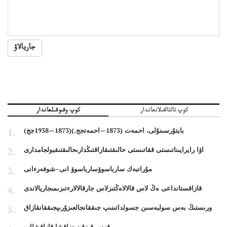
جاريالاۋ
كوپ تالتالقىلانعاندار
كوپ وقىوقىلعاندار
بايتۇرسىنۇلى، احمەت (1873—احمەتجج.)(1873—1938جج)
اۋا رايرايىناتىستى ققاتىستى حالىقتىقازاقتىڭدارىحالىقتىقبولجامدارى
مۇراتبەك سارباسوۆسارباسوۆ انى–شوفەرءانى
قازاقستانداعى ەڭ لاس قالالاەڭتىزلاس جارقالالارءتىزىمىجاريالاندى
ورىستىڭ بەس سولبەسىن جسولداتىنىپ جىققانجالعىزۇرىپجىققانقازاق
قوس قىزقىزىنزاقشا قازاقشااپ