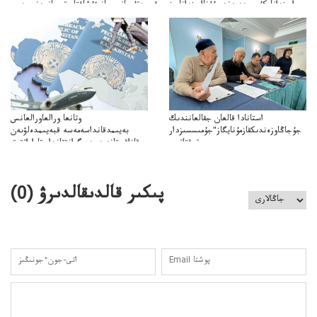
ارىزدانامكۇرەسەدىەندىبۇۇناارىزدانامىز
قۇشاكەتۋگەتىرعانمشاقبىردتۇرعانبومبانىقۇشاقتاپوتىرعانمەنبىردەي
استانادا قالعان جقالعانندىك
وتانعا ورالعاورالعانس
جۇجاڭاوزەندىكقازمۇنايگاز"جۇمىسسىزدار
بەيىمدقانداسەمەسە قبەيىمدەلۋىەن
توقتاتىپ
قازاقستانەمەسەميگرانتقانداستاراراتتىق
ازمۇنايگاز"كەلىسسوزدىتوقتاتىپتاستادىدەيدى
قومەنۋ جاقازاقستانداعى بەيىمدەۋدىڭ
مميگرانتتاردىياسىاقپاراتتىققولداۋجانەالەۋمەتتىكبەيىمدەۋدىڭمەدياستراتەگياسى
پىكىر قالدىقالدىرۋ (
0
)