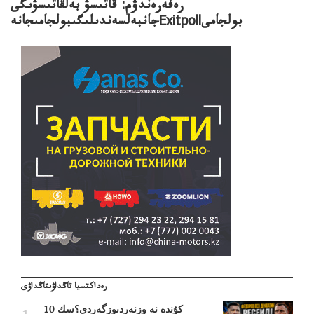
رەفەرەندۋم: قاتىسۋ بەلقاتىسۋىگى
جانبەلسەندىلىگىبولجامىجانەExitpollبولجامى
رەداكتسيا تاڭداۋىتاڭداۋى
10 كۇندە نە وزنەردىوزگەردى؟سك