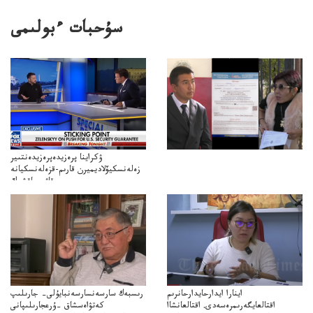
سۇحبات ءبولىمى
ۋكراينا پرەزيدەپرەزيدەنتىير
زەلەنسكيۆلاديميرن قارىم-قزەلەنسكيانە
قاۋىپساقشىك
كپەنلدىكقارىمتۋرالىقاتىناسىىلدىردىجانەقاۋىپسىزدىككەپىلدىكتەرىتۋرالىپىكىرءبىلدىردى
اينارا ايدارحايدارحانرىم
رىسبەك سارسەنسارسەنبايۇلى– جارىلىپ
اقتالعايگەرىمرەسەدى. اقتالعانشاا
كەتۋاەسشاق –ۇرعجارىلىپانى