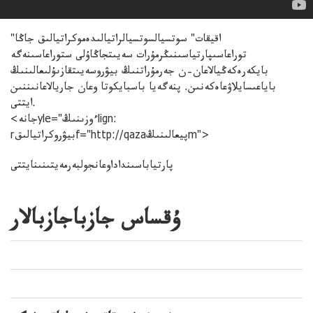
"اقيقات" سوتسيالسوتسيالراتيالىدەموكراتيالىق جاڭا
توراعاسىپارتياسىنىڭرمۇرات سەيىتجاڭاۇلى ستوراعاسىنەگە
بايكەرەكەڭيالاعان–ن جەرمۇراتنىڭ بيۋروسەيىتقازىۇلىعالىنىڭ
باياعىسايلاۋعاەكەنىن. پنەگەيا باسبايكوتا وعان جاريالاعانىننىن
ايتتى.
<جانەyle="ءوزىنىڭlign:
rبيۋروكراتيالىقf="http://qazaپيعالىنىڭm">
پارتياباسىنداداوعانجولبەرمەيتىنىنايتتى
ۇقساس جازباجازبالار