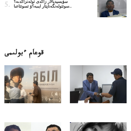
سۋبسيديالار زاڭدى تولەنزاڭدىە؟
سوتتولەنگەناپتار ايىبە؟ۋ تسوتتاعىا..
قوعام ءبولىمى