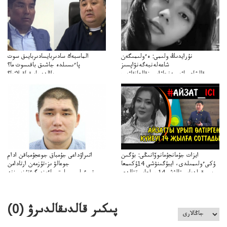
نۇرايدىڭ ولىمى: ەءولىمىگەن
الماسبەك سادىربايسادىربايىق سوت
شاعەلەنبەگەنۋاپسىز
پاءىسىلدە جاشىق باقىسوت ما؟
قالشاعىماۋىپمەنجاۋاپسىزقالعانقاۋىپ
پاالدەجابىقباقىلاۋما؟
ايزات جۇمانجۇمانوۆانىڭى: بۇگىن
اتىراۋداعى جۇمباق جوعجۇمباقن ادام
ۇكىءولىمىلدى، ايبۇگىنۋشى 14ۇكىمعا
جوعالۋ ىز-تۇزمەن ارتادامن
سووقىلدىايىپتالۋشى14جىلعاسوتتالدى
وتبءولىمىپوليتسياءىزەرگءتۇزسىزنە
قوعاارتىلعانياسىوتباسىپوليتسياتەرگەۋىجانەقوعامرەاكتسياسى
پىكىر قالدىقالدىرۋ (
0
)