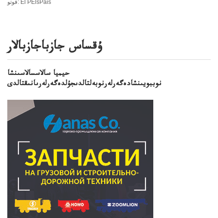
فوتو: El PElsPais
ۇقساس جازباجازبالار
حيميا سالاسسالاسىنشا
نوببويىنشادەگەرلەرنوبەلتالدىجۇلدەگەرلەرىانىقتالدى