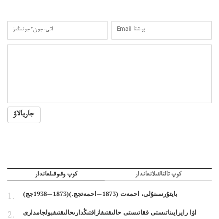
جاريالاۋ
كوپ تالتالقىلانعاندار
كوپ وقىوقىلعاندار
بايتۇرسىنۇلى، احمەت (1873—احمەتجج.)(1873—1938جج)
اۋا رايرايىناتىستى ققاتىستى حالىقتىقازاقتىڭدارىحالىقتىقبولجامدارى