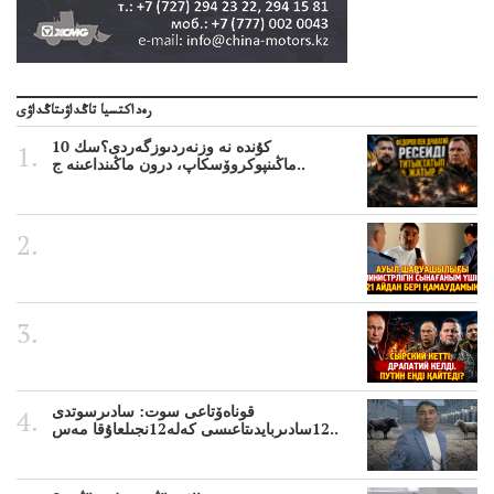
رەداكتسيا تاڭداۋىتاڭداۋى
10 كۇندە نە وزنەردىوزگەردى؟سك
ماڭىنپوكروۆسكاپ، درون ماڭىنداعىنە ج..
قوناەۆتاعى سوت: سادىرسوتدى
12سادىربايدىتاعىسى كەلە12نجىلعاۇقا مەس..