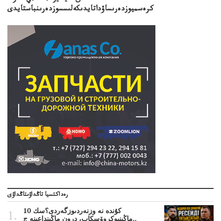
كرەسميوزدەرىساۋداتايدىكەلىسسوزدەرىنباستايدى
رەداكتسيا تاڭداۋىتاڭداۋى
10 كۇندە نە وزنەردىوزگەردى؟سك
ماڭىنپوكروۆسكاپ، درون ماڭىنداعىنە ج..