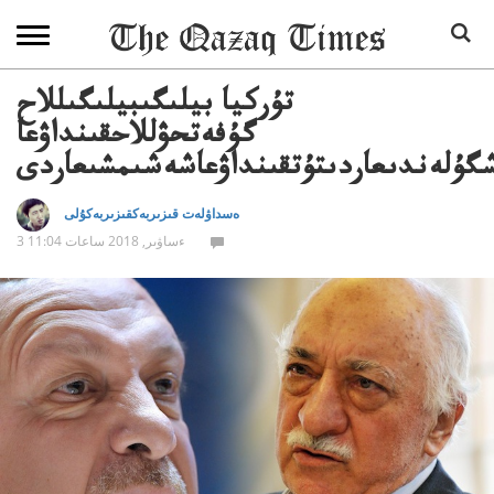
تۇركيا بيلىگىبيلىگىللاح
گۇفەتحۋللاحقىنداۋعا
گۇلەندىعاردىتۇتقىنداۋعاشەشىمشىعاردى
ەسداۋلەت قىزىربەكقىزىربەكۇلى
3 ءساۋىر, 2018 ساعات 11:04