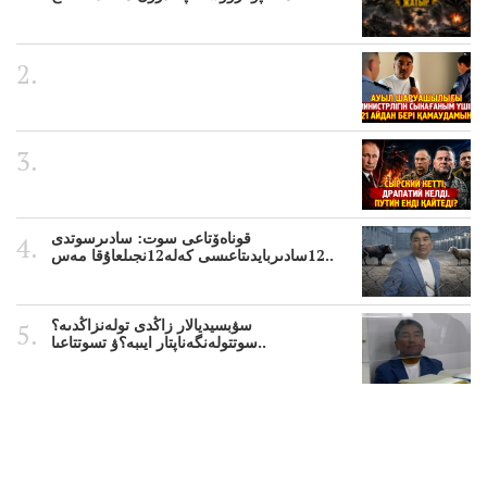
قوناەۆتاعى سوت: سادىرسوتدى
12سادىربايدىتاعىسى كەلە12نجىلعاۇقا مەس..
سۋبسيديالار زاڭدى تولەنزاڭدىە؟
سوتتولەنگەناپتار ايىبە؟ۋ تسوتتاعىا..