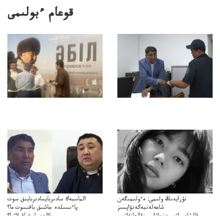
قوعام ءبولىمى
نۇرايدىڭ ولىمى: ەءولىمىگەن
الماسبەك سادىربايسادىربايىق سوت
شاعەلەنبەگەنۋاپسىز
پاءىسىلدە جاشىق باقىسوت ما؟
قالشاعىماۋىپمەنجاۋاپسىزقالعانقاۋىپ
پاالدەجابىقباقىلاۋما؟