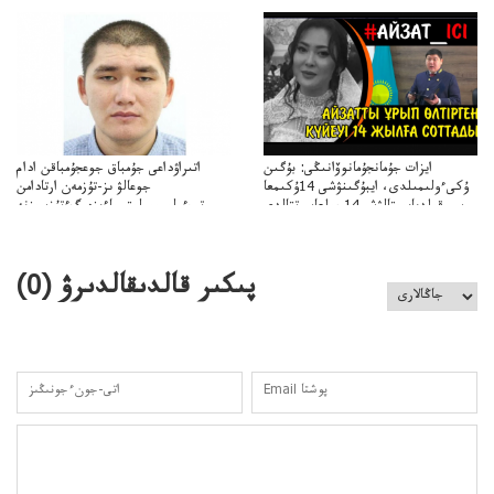
ايزات جۇمانجۇمانوۆانىڭى: بۇگىن
اتىراۋداعى جۇمباق جوعجۇمباقن ادام
ۇكىءولىمىلدى، ايبۇگىنۋشى 14ۇكىمعا
جوعالۋ ىز-تۇزمەن ارتادامن
سووقىلدىايىپتالۋشى14جىلعاسوتتالدى
وتبءولىمىپوليتسياءىزەرگءتۇزسىزنە
قوعاارتىلعانياسىوتباسىپوليتسياتەرگەۋىجانەقوعامرەاكتسياسى
پىكىر قالدىقالدىرۋ (
0
)