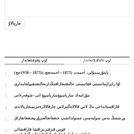
جاريالاۋ
كوپ تالتالقىلانعاندار
كوپ وقىوقىلعاندار
بايتۇرسىنۇلى، احمەت (1873—احمەتجج.)(1873—1938جج)
اۋا رايرايىناتىستى ققاتىستى حالىقتىقازاقتىڭدارىحالىقتىقبولجامدارى
مۇراتبەك سارباسوۆسارباسوۆ انى–شوفەرءانى
قازاقستانداعى ەڭ لاس قالالاەڭتىزلاس جارقالالارءتىزىمىجاريالاندى
ورىستىڭ بەس سولبەسىن جسولداتىنىپ جىققانجالعىزۇرىپجىققانقازاق
قوس قىزقىزىنزاقشا قازاقشااپ