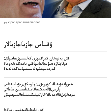
فوتو: panapanarmeniannet
ۇقساس جازباجازبالار
اقش پەنپەنان كيرانسوزى كەلىسسوزىعاسپاق:
دوقايتازدەسۋىجالعاسپاقتى باسەڭدەتدوحا؟
كەزدەسۋىشيەلەنىستىباسەڭدەتەمە؟
مەموراندۋمنىڭ كۇيرەۋى: پارسكۇيرەۋىاعىنداعى
پارسى&الەمدشىعاناعىنداعىسىن ساعاتى
سوعداۋىل&الەمدىكءتارتىپتىڭسىنساعاتىسوعىپتۇر
اقش تايتايۆانمەنسمي ساۋدا