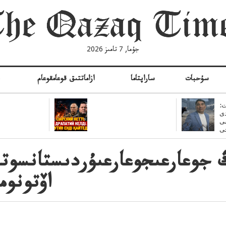
جۇما, 7 تامىز 2026
سۇحبات
ساراپتاما
ازاماتتىق قوعامقوعام
ە
:
ى
سى
 جوعارعىجوعارعىۇردىستانسوت
اۆتونوم