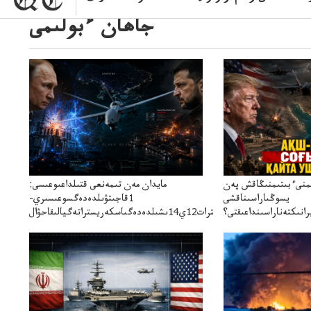
جاھان ءبولىمى
ىمنىءبىتىمنىڭاقش پەن
مايدان مەن تىمەنعى قتىلداعىوعىسى:
يسوڭىاراسىناقشى
1قاجىتۋىلدەدەگسوعىسىري-
انىكتەناراسىنداعىقتى؟
سترات12ي14ىشىلدەدەگىاسكەريستراتەگيالىقاحۋال
سنەلىكتەنقايتاۋشىقتى؟