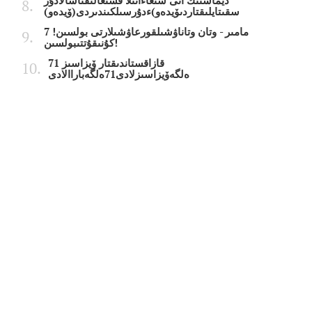
ديماشتىڭ انى شىعاءانىلا قشىعالىقتاسالادۇر
سقىتايلىقتاردىۆيدەو)ءدۇرسىلكىندىردى(ۆيدەو)
7 مامىر - وتان وتاناۋشىلقورعاۋشىلارتى بولسىن!
كۇنىقۇتتىبولسىن!
قازاقستاندىقتار ۆيزاسىز 71
ەلگەۆيزاسىزلادى71ەلگەباراالادى