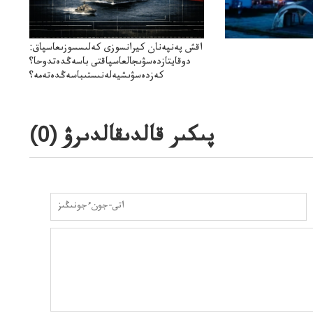
اقش پەنپەنان كيرانسوزى كەلىسسوزىعاسپاق:
دوقايتازدەسۋىجالعاسپاقتى باسەڭدەتدوحا؟
كەزدەسۋىشيەلەنىستىباسەڭدەتەمە؟
پىكىر قالدىقالدىرۋ (
0
)