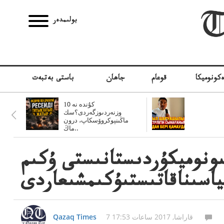
بولىمدەر
كونوميكا
قوعام
جاھان
باستى بەتبەت
10 كۇندە نە
وزنەردىوزگەردى؟سك
ماڭىنپوكروۆسكاپ، درون
ماڭ..
ىونوميكۇردىستانىستى ۇكىم
ياسىناقاتىستىۇكىمشىعاردى
7 قاراشا, 2017 ساعات 17:53
Qazaq Times