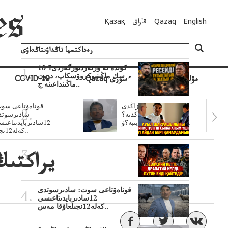
English
Qazaq
قازاق
Қазақ
رەداكتسيا تاڭداۋىتاڭداۋى
10 كۇندە نە وزنەردىوزگەردى؟
سك ماڭىنپوكروۆسكاپ، درون
مۋلتيمەديا
Qazaq ءسوزى
COVID-19
ماڭىنداعىنە ج..
سۋبسيديالار زاڭدى
قوناەۆتاعى سوت
تولەنزاڭدىە؟
سادىرسوتد
سوتتولەنگەناپتار ايىبە؟ۋ..
12سادىربايدىتاعى
كەلە12نجى..
يراكتىڭ
قوناەۆتاعى سوت: سادىرسوتدى
12سادىربايدىتاعىسى
كەلە12نجىلعاۇقا مەس..