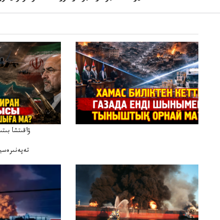
ۋاقىتشا بىت
تەپەنىرەسير
تەكەتىرە