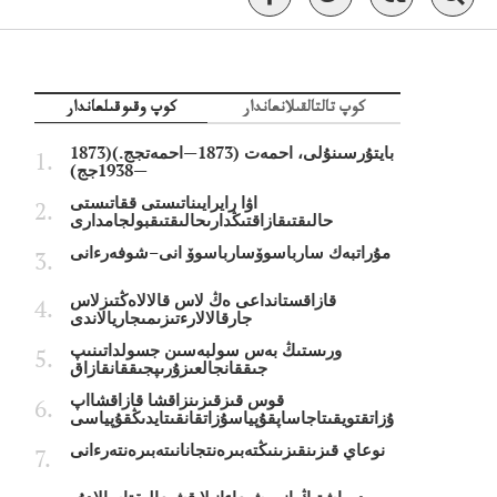
كوپ تالتالقىلانعاندار
كوپ وقىوقىلعاندار
بايتۇرسىنۇلى، احمەت (1873—احمەتجج.)(1873
—1938جج)
اۋا رايرايىناتىستى ققاتىستى
حالىقتىقازاقتىڭدارىحالىقتىقبولجامدارى
مۇراتبەك سارباسوۆسارباسوۆ انى–شوفەرءانى
قازاقستانداعى ەڭ لاس قالالاەڭتىزلاس
جارقالالارءتىزىمىجاريالاندى
ورىستىڭ بەس سولبەسىن جسولداتىنىپ
جىققانجالعىزۇرىپجىققانقازاق
قوس قىزقىزىنزاقشا قازاقشااپ
ۇزاتقتويقىتاجاساپقۇپياسۇزاتقانقىتايدىڭقۇپياسى
نوعاي قىزىنقىزىنىڭتەبىرەنتجانانىتەبىرەنتەرءانى