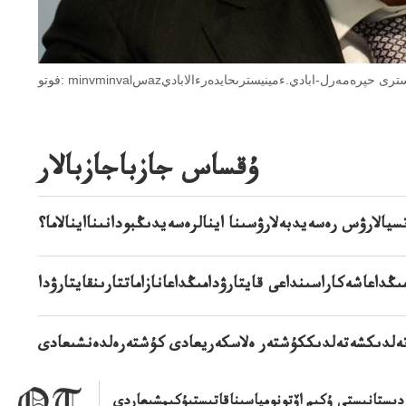
رەيراكتىڭنيسترى حپرەمەرل-ابادي.ءمينيسترىحايدەرءالابادي
ۇقساس جازباجازبالار
يالارۋس رەسەيدبەلارۋسىنا اينالرەسەيدىڭبودانىنااينالاما؟
ڭداعاشەكاراسىنداعى قايتارۋدامىڭداعانازاماتتارىنقايتارۋدا
ەلدىكشەتەلدىككۇشتەر ەلاسكەريعادى كۇشتەرەلدەنشىعادى
دىستانىستى ۇكىم اۆتونومياسىناقاتىستىۇكىمشىعاردى