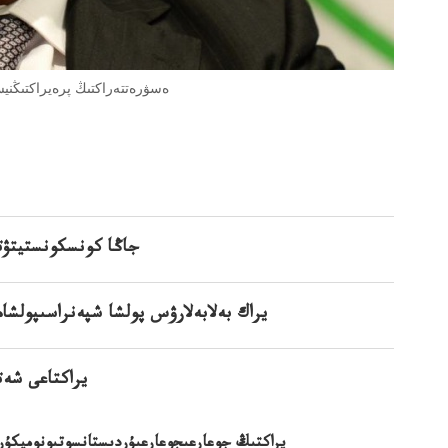
فوتو: minvminvalسazەسۋرەتتەراكتىڭ پ
جاڭا كونسكونستيتۋتس
يراك بەلابەلارۋس پولشا شپەنراسىپولشامى
يراكتاعى شەت
يراكتىڭ جوعارعىجوعارعىۇردىستانسوتىونوميكۇر