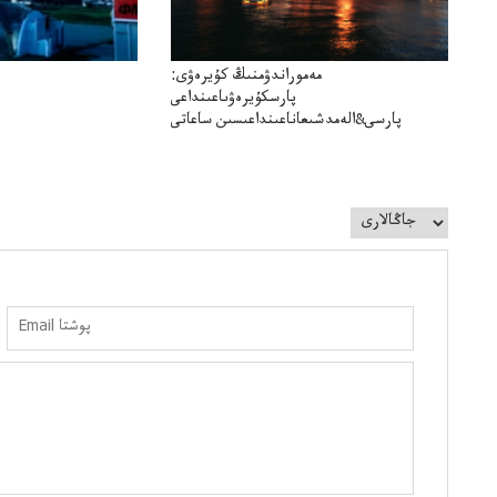
مەموراندۋمنىڭ كۇيرەۋى:
پارسكۇيرەۋىاعىنداعى
پارسى&الەمدشىعاناعىنداعىسىن ساعاتى
سوعداۋىل&الەمدىكءتارتىپتىڭسىنساعاتىسوعىپتۇر