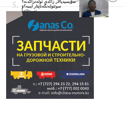
سۋبسيديالار زاڭدى تولەنزاڭدىە؟
سوتتولەنگەناپتار ايىبە؟ۋ
تسوتتاعىا..