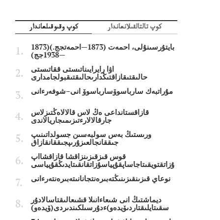
كوپ تالتالقىلانعاندار
كوپ وقىوقىلعاندار
بايتۇرسىنۇلى، احمەت (1873—احمەتجج.)(1873
—1938جج)
اۋا رايرايىناتىستى ققاتىستى
حالىقتىقازاقتىڭدارىحالىقتىقبولجامدارى
مۇراتبەك سارباسوۆسارباسوۆ انى–شوفەرءانى
قازاقستانداعى ەڭ لاس قالالاەڭتىزلاس
جارقالالارءتىزىمىجاريالاندى
ورىستىڭ بەس سولبەسىن جسولداتىنىپ
جىققانجالعىزۇرىپجىققانقازاق
قوس قىزقىزىنزاقشا قازاقشااپ
ۇزاتقتويقىتاجاساپقۇپياسۇزاتقانقىتايدىڭقۇپياسى
نوعاي قىزىنقىزىنىڭتەبىرەنتجانانىتەبىرەنتەرءانى
ديماشتىڭ انى شىعاءانىلا قشىعالىقتاسالادۇر
سقىتايلىقتاردىۆيدەو)ءدۇرسىلكىندىردى(ۆيدەو)