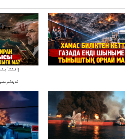
ۋاقىتشا بىت
تەپەنىرەسير
تەكەتىرە