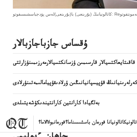
ۇقساس جازباجازبالار
قاقىتايعاكتسيالار قارسىمىن ۇزسانكتسيالارمەرزىمىنۇزارتتى
رلەرىنيانىڭ قۇپيسپانيانىڭىن ۇرلادىقۇپيامالىمەتىنۇرلادى
بەلگيادا كارانتين كارانتيندىكۇشەيتىلدى
لونيكاتالونيانا قورعان باسشىسىناما؟قورعانبولاالاما؟