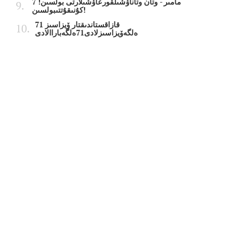
7 مامىر - وتان وتاناۋشىلقورعاۋشىلارتى بولسىن!
كۇنىقۇتتىبولسىن!
قازاقستاندىقتار ۆيزاسىز 71
ەلگەۆيزاسىزلادى71ەلگەباراالادى