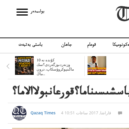
بولىمدەر
كونوميكا
قوعام
جاھان
باستى بەتبەت
10 كۇندە نە
وزنەردىوزگەردى؟سك
ماڭىنپوكروۆسكاپ، درون
ماڭ..
سشىسىناما؟قورعانبولاالاما؟
4 قاراشا, 2017 ساعات 10:51
Qazaq Times