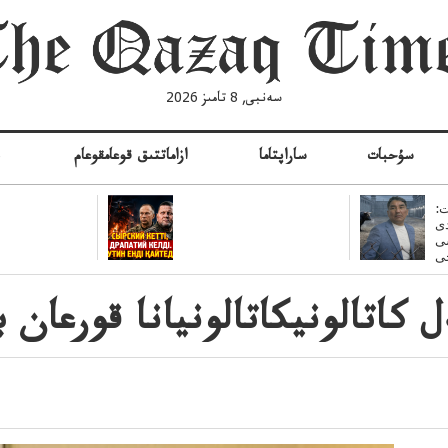
سەنبى, 8 تامىز 2026
سۇحبات
ساراپتاما
ازاماتتىق قوعامقوعام
ە
:
ى
سى
كاتالونيكاتالونيانا قورعان با