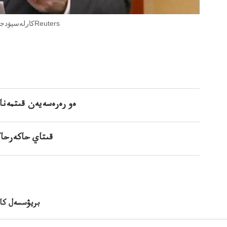
كاتالونيانىڭ (بۇرىنعى) با(بۇرىنعى)لەس پۋدجباسشىسىفوتو: ReكارلەسپۋدجەمونتفوتوReuters
ەو رەرەسەيەن قىتمەنا 
قىتاي حاكەرحاكە
بريۋسسەل كاتا