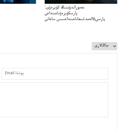
مەموراندۋمنىڭ كۇيرەۋى:
پارسكۇيرەۋىاعىنداعى
پارسى&الەمدشىعاناعىنداعىسىن ساعاتى
سوعداۋىل&الەمدىكءتارتىپتىڭسىنساعاتىسوعىپتۇر