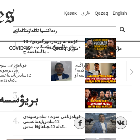
English
Qazaq
قازاق
Қазақ
رەداكتسيا تاڭداۋىتاڭداۋى
10 كۇندە نە وزنەردىوزگەردى؟
سك ماڭىنپوكروۆسكاپ، درون
مۋلتيمەديا
Qazaq ءسوزى
COVID-19
ماڭىنداعىنە ج..
سۋبسيديالار زاڭدى
قوناەۆتاعى سوت
تولەنزاڭدىە؟
سادىرسوتد
سوتتولەنگەناپتار ايىبە؟ۋ..
12سادىربايدىتاعى
كەلە12نجى..
بريۋسسەل 
قوناەۆتاعى سوت: سادىرسوتدى
12سادىربايدىتاعىسى
كەلە12نجىلعاۇقا مەس..