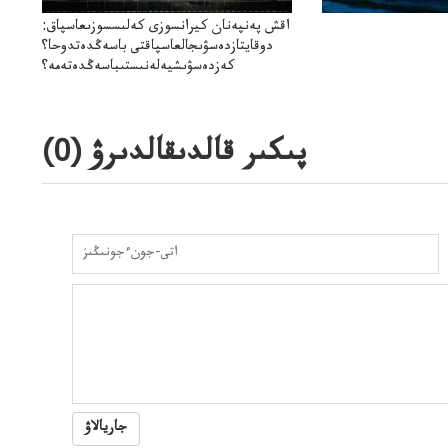
اقش پەنپەنان كيرانسوزى كەلىسسوزىعاسپاق:
دوقايتازدەسۋىجالعاسپاقتى باسەڭدەتدوحا؟
كەزدەسۋىشيەلەنىستىباسەڭدەتەمە؟
پىكىر قالدىقالدىرۋ (
0
)
جاريالاۋ