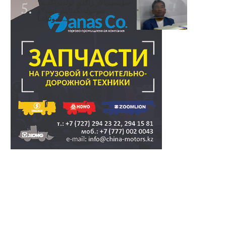
سۋبسيديالار زاڭدى تولەنزاڭدىە؟
سوتتولەنگەناپتار ايىبە؟ۋ
تسوتتاعىا..