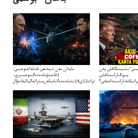
جاھان ءبولىمى
ىمنىءبىتىمنىڭاقش پەن
مايدان مەن تىمەنعى قتىلداعىوعىسى:
يسوڭىاراسىناقشى
1قاجىتۋىلدەدەگسوعىسىري-
انىكتەناراسىنداعىقتى؟
سترات12ي14ىشىلدەدەگىاسكەريستراتەگيالىقاحۋال
سنەلىكتەنقايتاۋشىقتى؟