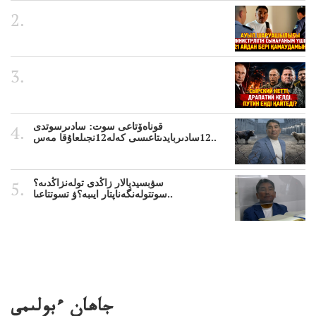
قوناەۆتاعى سوت: سادىرسوتدى
12سادىربايدىتاعىسى كەلە12نجىلعاۇقا مەس..
سۋبسيديالار زاڭدى تولەنزاڭدىە؟
سوتتولەنگەناپتار ايىبە؟ۋ تسوتتاعىا..
جاھان ءبولىمى