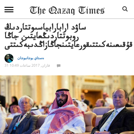
ساۋد ارابارابياسىوتتاردىڭ
روبوتتاردىڭعايتىن جاڭا
قۇقىعىنەكىتتىقورعايتىنجاڭازاڭدىبەكىتتى
ەستاي بوجانبوجان
31 قازان, 2017 ساعات 10:49