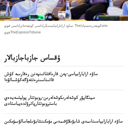
ساۋد ارابارابياسىنىڭزاداسى كونفەحانزاداسى فوتو: Theكونفەرەنتسياداune.
فوتوTheExpressTribune
ۇقساس جازباجازبالار
ساۋد ارابارابياسى-پەن قارىاقشاتىنپەنن رەقارىمە كۇش
قاتىناسىنرەتتەۋگەكۇشسالۋدا
سينگاپۋر كوشەلەرىكوشەلەرىن-روبوتتار پوليتسەيدەي
باستروبوتتارپاترۋلدەيباستادى
ساۋد ارابارابياسىناىمدى شابۋىلاۋقىمدىى مۇمكىنشابۋىلجاسالۋىمۇمكىن