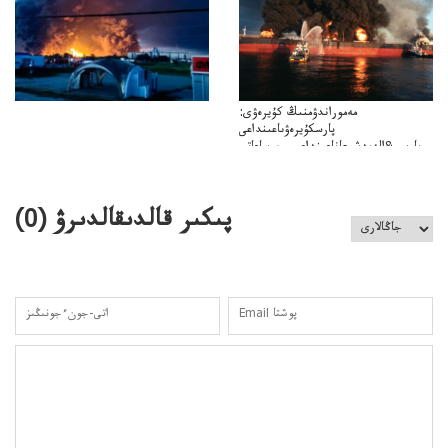
مەموراندۋمنىڭ كۇيرەۋى:
پارسكۇيرەۋىاعىنداعى
پارسى&الەمدشىعاناعىنداعىسىن ساعاتى
ۋىل&الەمدىكءتارتىپتىڭسىنساعاتىسوعىپتۇر
پىكىر قالدىقالدىرۋ (
0
)