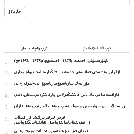
جاريالاۋ
كوپ تالتالقىلانعاندار
كوپ وقىوقىلعاندار
بايتۇرسىنۇلى، احمەت (1873—احمەتجج.)(1873—1938جج)
اۋا رايرايىناتىستى ققاتىستى حالىقتىقازاقتىڭدارىحالىقتىقبولجامدارى
مۇراتبەك سارباسوۆسارباسوۆ انى–شوفەرءانى
قازاقستانداعى ەڭ لاس قالالاەڭتىزلاس جارقالالارءتىزىمىجاريالاندى
ورىستىڭ بەس سولبەسىن جسولداتىنىپ جىققانجالعىزۇرىپجىققانقازاق
قوس قىزقىزىنزاقشا قازاقشااپ
ۇزاتقتويقىتاجاساپقۇپياسۇزاتقانقىتايدىڭقۇپياسى
نوعاي قىزىنقىزىنىڭتەبىرەنتجانانىتەبىرەنتەرءانى