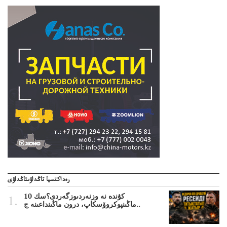
رەداكتسيا تاڭداۋىتاڭداۋى
10 كۇندە نە وزنەردىوزگەردى؟سك
ماڭىنپوكروۆسكاپ، درون ماڭىنداعىنە ج..