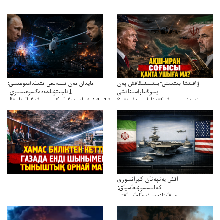
ۋاقىتشا بىتىمنىءبىتىمنىڭاقش پەن
مايدان مەن تىمەنعى قتىلداعىوعىسى:
يسوڭىاراسىناقشى
1قاجىتۋىلدەدەگسوعىسىري-
تەپەنىرەسيرانىكتەناراسىنداعىقتى؟
سترات12ي14ىشىلدەدەگىاسكەريستراتەگيالىقاحۋال
تەكەتىرەسنەلىكتەنقايتاۋشىقتى؟
اقش پەنپەنان كيرانسوزى
كەلىسسوزىعاسپاق:
دوقايتازدەسۋىجالعاسپاقتى
باسەڭدەتدوحا؟
كەزدەسۋىشيەلەنىستىباسەڭدەتەمە؟