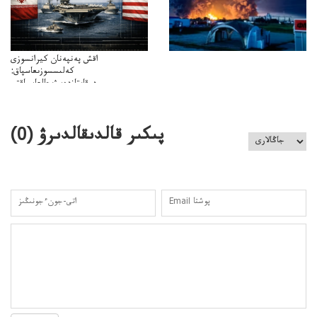
اقش پەنپەنان كيرانسوزى
كەلىسسوزىعاسپاق:
دوقايتازدەسۋىجالعاسپاقتى
باسەڭدەتدوحا؟
كەزدەسۋىشيەلەنىستىباسەڭدەتەمە؟
پىكىر قالدىقالدىرۋ (
0
)