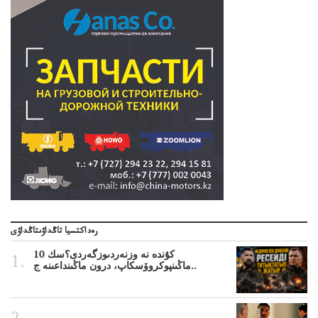
رەداكتسيا تاڭداۋىتاڭداۋى
10 كۇندە نە وزنەردىوزگەردى؟سك
ماڭىنپوكروۆسكاپ، درون ماڭىنداعىنە ج..