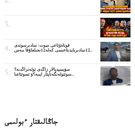
قوناەۆتاعى سوت: سادىرسوتدى
12سادىربايدىتاعىسى كەلە12نجىلعاۇقا مەس..
سۋبسيديالار زاڭدى تولەنزاڭدىە؟
سوتتولەنگەناپتار ايىبە؟ۋ تسوتتاعىا..
جاڭالىقتار ءبولىمى