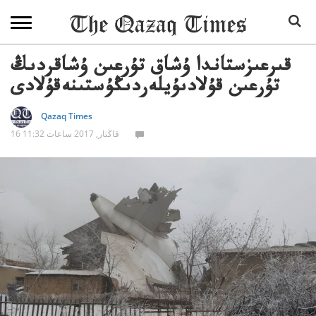
قىرعىزستاندا ۇشاق تۇرعىن ۇشاقردىڭ
تۇرعىن قۇلادىۇيلەردىڭۇستىنەقۇلادى
Qazaq Times
16 قاڭتار, 2017 ساعات 11:32