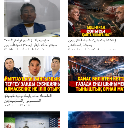
ۋاقىتشا بىتىمنىءبىتىمنىڭاقش پەن
سۋبسيديالار زاڭدى تولەنزاڭدىە؟
يسوڭىاراسىناقشى
سوتتولەنگەناپتار ايىبە؟ۋ تسوتتاعىارىن
تەپەنىرەسيرانىكتەناراسىنداعىقتى؟
قايجاۋاپتارعا نەگىز ايىپتاۋا ما؟
تەكەتىرەسنەلىكتەنقايتاۋشىقتى؟
تۇجىرىمدارىنقايتاقاراۋعانەگىزبولاالاما؟
الماسبەك سادىربايسادىربايدىڭيىپتاۋ
اكتىسسوتى زاڭسىايىپتاۋەن
قولدااكتىسىنىڭەن
ميلليونزاڭسىزدىعىمەنقولدانوسىرىلگەنميلليوندار