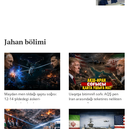
Jahan bölimi
Maydan men tıldağı qajıtu soğısı:
Uaqıtşa bitimniñ soñı: AQŞ pen
12-14 şildedegi äskeri-
Iran arasındağı teketires nelikten
strategiyalıq ahual
qayta uşıqtı?