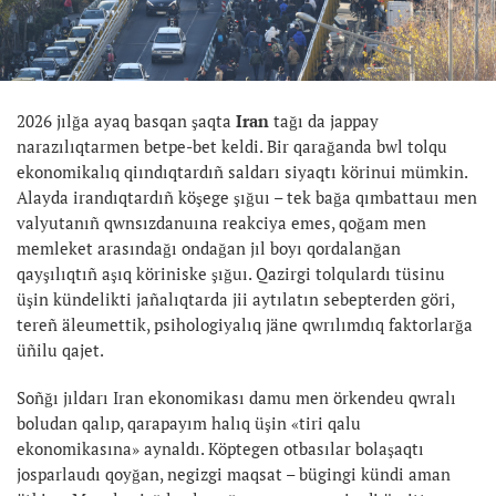
2026 jılğa ayaq basqan şaqta
Iran
tağı da jappay
narazılıqtarmen betpe-bet keldi. Bir qarağanda bwl tolqu
ekonomikalıq qiındıqtardıñ saldarı siyaqtı körinui mümkin.
Alayda irandıqtardıñ köşege şığuı – tek bağa qımbattauı men
valyutanıñ qwnsızdanuına reakciya emes, qoğam men
memleket arasındağı ondağan jıl boyı qordalanğan
qayşılıqtıñ aşıq köriniske şığuı. Qazirgi tolqulardı tüsinu
üşin kündelikti jañalıqtarda jii aytılatın sebepterden göri,
tereñ äleumettik, psihologiyalıq jäne qwrılımdıq faktorlarğa
üñilu qajet.
Soñğı jıldarı Iran ekonomikası damu men örkendeu qwralı
boludan qalıp, qarapayım halıq üşin «tiri qalu
ekonomikasına» aynaldı. Köptegen otbasılar bolaşaqtı
josparlaudı qoyğan, negizgi maqsat – bügingi kündi aman