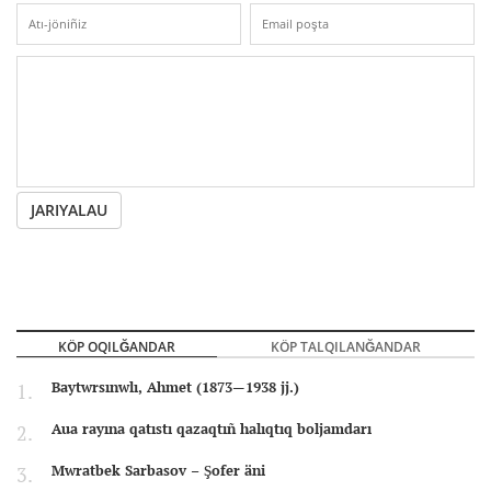
JARIYALAU
KÖP OQILĞANDAR
KÖP TALQILANĞANDAR
Baytwrsınwlı, Ahmet (1873—1938 jj.)
Aua rayına qatıstı qazaqtıñ halıqtıq boljamdarı
Mwratbek Sarbasov – Şofer äni