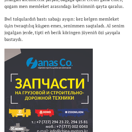
qoğam men memleket arasındağı kelisimniñ qayta qaraluı.
Bwl tolqulardıñ bastı sabağı ayqın: kez kelgen memleket
üşin twraqtılıq küşpen emes, senimmen saqtaladı. Al senim
joğalğan jerde, tipti eñ berik köringen jüyeniñ özi şayqala
bastaydı.