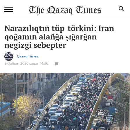
Narazılıqtıñ tüp-törkini: Iran
qoğamın alañğa şığarğan
negizgi sebepter
Qazaq Times
3 Qañtar, 2026 sağat 14:36