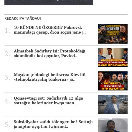
REDAKCIYA TAÑDAUI
10 KÜNDE NE ÖZGERDİ? Pokrovsk
mañındağı qasap, dron soğısı jäne j..
Almasbek Sadırbay isi: Protokoldağı
«kümändi» kol qoyular, Pavlod..
Maydan şebindegi betbwrıs: Kievtiñ
«tehnokratiyalıq töñkerisi» jä..
Qonaevtağı sot: Sadırbaydı 12 jılğa
sottağısı keletinder bwqa men..
Subsidiyalar zañdı tölengen be? Sottağı
jauaptar ayıptau twjırımd..