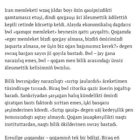
Iran memleketi wzaq jıldar boyı özin qauipsizdikti
qamtamasız etuşi, dindi qorğauşı äri äleumettik ädilettiñ
kepili retinde körsetip keldi. Alayda ekonomikalıq dağdarıs
bwl «qamqor memleket» beynesin qattı şayqalttı. Qoğamda
«eger memleket bizdi qorğay almasa, bizdiñ ömirimizdi
jaqsarta almasa, ne üşin biz oğan bağınuımız kerek?» degen
swraq barğan sayın jii qoyıla bastadı. Bwl – jay ğana
narazılıq emes, bwl – qoğam men bilik arasındağı ünsiz
äleumettik kelisimniñ bwzıluı.
Bilik bwrınğıday narazılıqtı «sırtqı jaulardıñ» äreketimen
tüsindiruge tırısadı. Biraq bwl ritorika qazir äserin joğaltıp
baradı. Sankciyadan şarşağan halıq kündelikti ömirdi
qiratqan bastı faktordı sırttan emes, işki basqaru
şeşimderinen köredi. «Sırtqı qauip» degen uäj kedeyşilik pen
jwmıssızdıqtı aqtay almaydı. Qoğam jauapkerşilikti naqtı
instituttardan, naqtı bilik ökilderinen swray bastadı.
Ereuilge şıqqandar – qoğamnıñ tek bir böligi. Biraq eñ