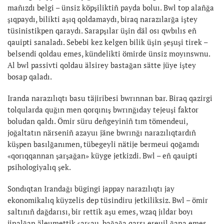
mañızdı belgi – ünsiz köpşiliktiñ payda boluı. Bwl top alañğa
şıqpaydı, bilikti aşıq qoldamaydı, biraq narazılarğa iştey
tüsinistikpen qaraydı. Sarapşılar üşin däl osı qwbılıs eñ
qauipti sanaladı. Sebebi kez kelgen bilik üşin şeşuşi tirek –
belsendi qoldau emes, kündelikti ömirde ünsiz moyınswnu.
Al bwl passivti qoldau älsirey bastağan sätte jüye iştey
bosap qaladı.
Iranda narazılıqtı basu täjiribesi bwrınnan bar. Biraq qazirgi
tolqularda quğın men qorqınış bwrınğıday tejeuşi faktor
boludan qaldı. Ömir süru deñgeyiniñ tım tömendeui,
joğaltatın närseniñ azayuı jäne bwrınğı narazılıqtardıñ
küşpen basılğanımen, tübegeyli nätije bermeui qoğamdı
«qorıqqannan şarşağan» küyge jetkizdi. Bwl – eñ qauipti
psihologiyalıq şek.
Sondıqtan Irandağı bügingi jappay narazılıqtı jay
ekonomikalıq küyzelis dep tüsindiru jetkiliksiz. Bwl – ömir
saltınıñ dağdarısı, bir rettik aşu emes, wzaq jıldar boyı
jinalğan äleumettik şarşau, bağağa qarsı ereuil ğana emes,