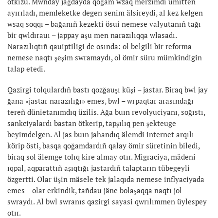
ötkizu. Mwnday jağdayda qoğam wzaq merzimdi ümitten
ayırıladı, memleketke degen senim älsireydi, al kez kelgen
wsaq soqqı – bağanıñ kezekti ösui nemese valyutanıñ tağı
bir qwldırauı – jappay aşu men narazılıqqa wlasadı.
Narazılıqtıñ qauiptiligi de osında: ol belgili bir reforma
nemese naqtı şeşim swramaydı, ol ömir süru mümkindigin
talap etedi.
Qazirgi tolqulardıñ bastı qozğauşı küşi – jastar. Biraq bwl jay
ğana «jastar narazılığı» emes, bwl – wrpaqtar arasındağı
tereñ dünietanımdıq üzilis. Ağa buın revolyuciyanı, soğıstı,
sankciyalardı bastan ötkerip, tapşılıq pen şekteuge
beyimdelgen. Al jas buın jahandıq älemdi internet arqılı
körip östi, basqa qoğamdardıñ qalay ömir süretinin biledi,
biraq sol älemge tolıq kire almay otır. Migraciya, mädeni
ıqpal, aqparattıñ aşıqtığı jastardıñ talaptarın tübegeyli
özgertti. Olar üşin mäsele tek jalaqıda nemese inflyaciyada
emes – olar erkindik, tañdau jäne bolaşaqqa naqtı jol
swraydı. Al bwl swranıs qazirgi sayasi qwrılımmen üylespey
otır.