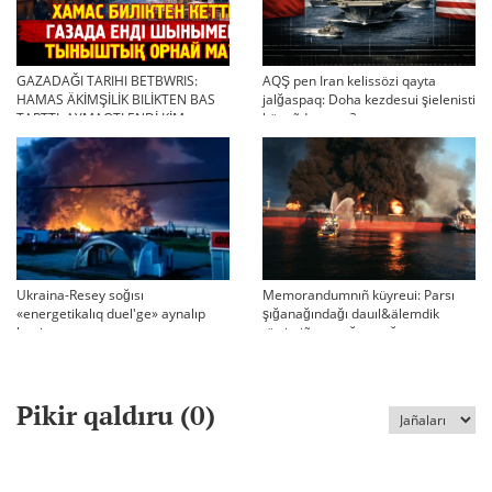
GAZADAĞI TARIHI BETBWRIS:
AQŞ pen Iran kelissözi qayta
HAMAS ÄKİMŞİLİK BILİKTEN BAS
jalğaspaq: Doha kezdesui şielenisti
TARTTI. AYMAQTI ENDİ KİM
bäseñdete me?
BASQARADI?
Ukraina-Resey soğısı
Memorandumnıñ küyreui: Parsı
«energetikalıq duel'ge» aynalıp
şığanağındağı dauıl&älemdik
ketti
tärtiptiñ sın sağatı soğıp twr
Pikir qaldıru (
0
)