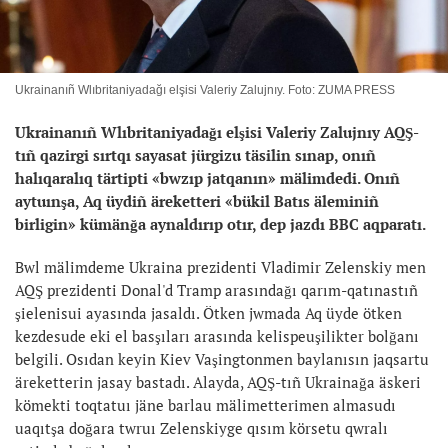
Ukrainanıñ Wlıbritaniyadağı elşisi Valeriy Zalujnıy. Foto: ZUMA PRESS
Ukrainanıñ Wlıbritaniyadağı elşisi Valeriy Zalujnıy AQŞ-
tıñ qazirgi sırtqı sayasat jürgizu täsilin sınap, onıñ
halıqaralıq tärtipti «bwzıp jatqanın» mälimdedi. Onıñ
aytuınşa, Aq üydiñ äreketteri «bükil Batıs äleminiñ
birligin» kümänğa aynaldırıp otır, dep jazdı BBC aqparatı.
Bwl mälimdeme Ukraina prezidenti Vladimir Zelenskiy men
AQŞ prezidenti Donal'd Tramp arasındağı qarım-qatınastıñ
şielenisui ayasında jasaldı. Ötken jwmada Aq üyde ötken
kezdesude eki el basşıları arasında kelispeuşilikter bolğanı
belgili. Osıdan keyin Kiev Vaşingtonmen baylanısın jaqsartu
äreketterin jasay bastadı. Alayda, AQŞ-tıñ Ukrainağa äskeri
kömekti toqtatuı jäne barlau mälimetterimen almasudı
uaqıtşa doğara twruı Zelenskiyge qısım körsetu qwralı