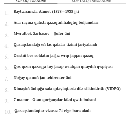
KÖP OQILĞANDAR
KÖP TALQILANĞANDAR
Baytwrsınwlı, Ahmet (1873—1938 jj.)
Aua rayına qatıstı qazaqtıñ halıqtıq boljamdarı
Mwratbek Sarbasov – Şofer äni
Qazaqstandağı eñ las qalalar tizimi jariyalandı
Orıstıñ bes soldatın jalğız wrıp jıqqan qazaq
Qos qızın qazaqşa toy jasap wzatqan qıtaydıñ qwpiyası
Noğay qızınıñ jan tebirenter äni
Dimaştıñ äni şığa sala qıtaylıqtardı dür silkindirdi: (VIDEO)
7 mamır - Otan qorğauşılar küni qwttı bolsın!
Qazaqstandıqtar vizasız 71 elge bara aladı