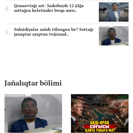
Qonaevtağı sot: Sadırbaydı 12 jılğa
sottağısı keletinder bwqa men..
Subsidiyalar zañdı tölengen be? Sottağı
jauaptar ayıptau twjırımd..
Jañalıqtar bölimi