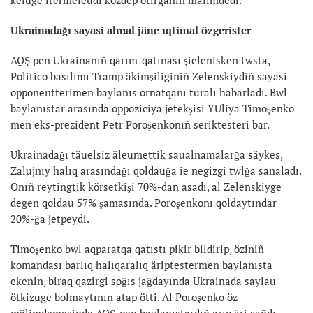
Ukrainadağı sayasi ahual jäne ıqtimal özgerister
AQŞ pen Ukrainanıñ qarım-qatınası şielenisken twsta,
Politico basılımı Tramp äkimşiliginiñ Zelenskiydiñ sayasi
opponentterimen baylanıs ornatqanı turalı habarladı. Bwl
baylanıstar arasında oppoziciya jetekşisi YUliya Timoşenko
men eks-prezident Petr Poroşenkonıñ seriktesteri bar.
Ukrainadağı täuelsiz äleumettik saualnamalarğa säykes,
Zalujnıy halıq arasındağı qoldauğa ie negizgi twlğa sanaladı.
Onıñ reytingtik körsetkişi 70%-dan asadı, al Zelenskiyge
degen qoldau 57% şamasında. Poroşenkonı qoldaytındar
20%-ğa jetpeydi.
Timoşenko bwl aqparatqa qatıstı pikir bildirip, öziniñ
komandası barlıq halıqaralıq äriptestermen baylanısta
ekenin, biraq qazirgi soğıs jağdayında Ukrainada saylau
ötkizuge bolmaytının atap ötti. Al Poroşenko öz
mälimdemesinde AQŞ-pen baylanıstardıñ aşıq äri zañdı