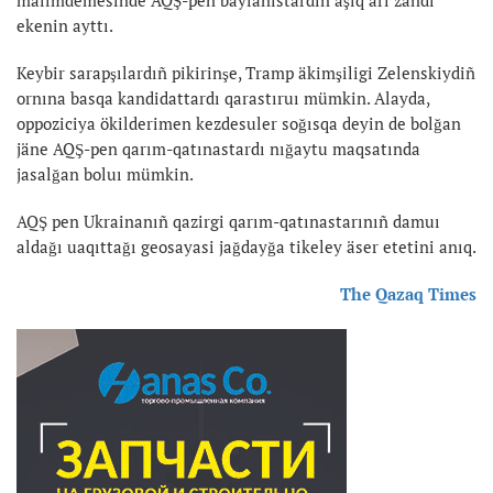
ekenin ayttı.
Keybir sarapşılardıñ pikirinşe, Tramp äkimşiligi Zelenskiydiñ
ornına basqa kandidattardı qarastıruı mümkin. Alayda,
oppoziciya ökilderimen kezdesuler soğısqa deyin de bolğan
jäne AQŞ-pen qarım-qatınastardı nığaytu maqsatında
jasalğan boluı mümkin.
AQŞ pen Ukrainanıñ qazirgi qarım-qatınastarınıñ damuı
aldağı uaqıttağı geosayasi jağdayğa tikeley äser etetini anıq.
The Qazaq Times