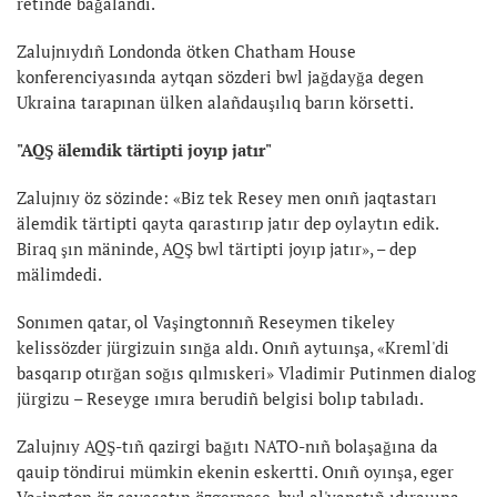
retinde bağalandı.
Zalujnıydıñ Londonda ötken Chatham House
konferenciyasında aytqan sözderi bwl jağdayğa degen
Ukraina tarapınan ülken alañdauşılıq barın körsetti.
"AQŞ älemdik tärtipti joyıp jatır"
Zalujnıy öz sözinde: «Biz tek Resey men onıñ jaqtastarı
älemdik tärtipti qayta qarastırıp jatır dep oylaytın edik.
Biraq şın mäninde, AQŞ bwl tärtipti joyıp jatır», – dep
mälimdedi.
Sonımen qatar, ol Vaşingtonnıñ Reseymen tikeley
kelissözder jürgizuin sınğa aldı. Onıñ aytuınşa, «Kreml'di
basqarıp otırğan soğıs qılmıskeri» Vladimir Putinmen dialog
jürgizu – Reseyge ımıra berudiñ belgisi bolıp tabıladı.
Zalujnıy AQŞ-tıñ qazirgi bağıtı NATO-nıñ bolaşağına da
qauip töndirui mümkin ekenin eskertti. Onıñ oyınşa, eger
Vaşington öz sayasatın özgerpese, bwl al'yanstıñ ıdırauına