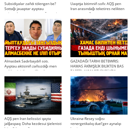
Subsidiyalar zañdı tölengen be?
Uaqıtşa bitimniñ soñı: AQŞ pen
Sottağı jauaptar ayıptau
Iran arasındağı teketires nelikten
twjırımdarın qayta qarauğa negiz
qayta uşıqtı?
bola ala ma?
Almasbek Sadırbaydıñ sotı.
GAZADAĞI TARIHI BETBWRIS:
Ayıptau aktisiniñ zañsızdığı men
HAMAS ÄKİMŞİLİK BILİKTEN BAS
qoldan ösirilgen milliondar
TARTTI. AYMAQTI ENDİ KİM
BASQARADI?
AQŞ pen Iran kelissözi qayta
Ukraina-Resey soğısı
jalğaspaq: Doha kezdesui şielenisti
«energetikalıq duel'ge» aynalıp
bäseñdete me?
ketti