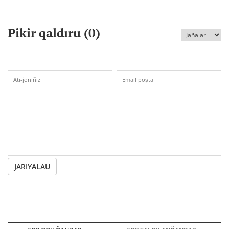
Pikir qaldıru (
0
)
JARIYALAU