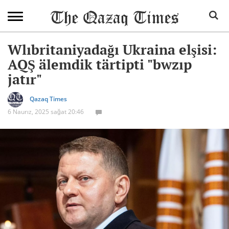
Wlıbritaniyadağı Ukraina elşisi:
AQŞ älemdik tärtipti "bwzıp
jatır"
Qazaq Times
6 Naurız, 2025 sağat 20:46