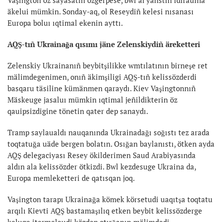
äkelui mümkin. Sonday-aq, ol Reseydiñ kelesi nısanası
Europa boluı ıqtimal ekenin ayttı.
AQŞ-tıñ Ukrainağa qısımı jäne Zelenskiydiñ äreketteri
Zelenskiy Ukrainanıñ beybitşilikke wmtılatının birneşe ret
mälimdegenimen, onıñ äkimşiligi AQŞ-tıñ kelissözderdi
basqaru täsiline kümänmen qaraydı. Kiev Vaşingtonnıñ
Mäskeuge jasaluı mümkin ıqtimal jeñildikterin öz
qauipsizdigine tönetin qater dep sanaydı.
Tramp saylaualdı nauqanında Ukrainadağı soğıstı tez arada
toqtatuğa uäde bergen bolatın. Osığan baylanıstı, ötken ayda
AQŞ delegaciyası Resey ökilderimen Saud Arabiyasında
aldın ala kelissözder ötkizdi. Bwl kezdesuge Ukraina da,
Europa memleketteri de qatısqan joq.
Vaşington tarapı Ukrainağa kömek körsetudi uaqıtşa toqtatu
arqılı Kievti AQŞ bastamaşılıq etken beybit kelissözderge
keluge itermeleudi közdep otırğanın mälimdedi.