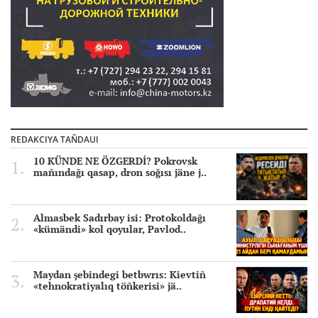
REDAKCIYA TAÑDAUI
10 KÜNDE NE ÖZGERDİ? Pokrovsk
mañındağı qasap, dron soğısı jäne j..
Almasbek Sadırbay isi: Protokoldağı
«kümändi» kol qoyular, Pavlod..
Maydan şebindegi betbwrıs: Kievtiñ
«tehnokratiyalıq töñkerisi» jä..