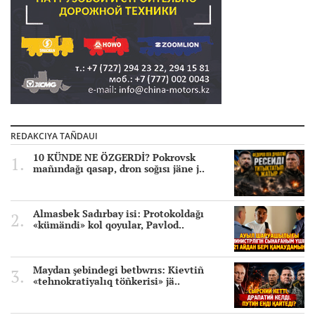
REDAKCIYA TAÑDAUI
10 KÜNDE NE ÖZGERDİ? Pokrovsk
mañındağı qasap, dron soğısı jäne j..
Almasbek Sadırbay isi: Protokoldağı
«kümändi» kol qoyular, Pavlod..
Maydan şebindegi betbwrıs: Kievtiñ
«tehnokratiyalıq töñkerisi» jä..