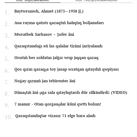
Baytwrsınwlı, Ahmet (1873—1938 jj.)
Aua rayına qatıstı qazaqtıñ halıqtıq boljamdarı
Mwratbek Sarbasov – Şofer äni
Qazaqstandağı eñ las qalalar tizimi jariyalandı
Orıstıñ bes soldatın jalğız wrıp jıqqan qazaq
Qos qızın qazaqşa toy jasap wzatqan qıtaydıñ qwpiyası
Noğay qızınıñ jan tebirenter äni
Dimaştıñ äni şığa sala qıtaylıqtardı dür silkindirdi: (VIDEO)
7 mamır - Otan qorğauşılar küni qwttı bolsın!
Qazaqstandıqtar vizasız 71 elge bara aladı