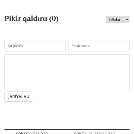
Pikir qaldıru (
0
)
JARIYALAU
KÖP OQILĞANDAR
KÖP TALQILANĞANDAR