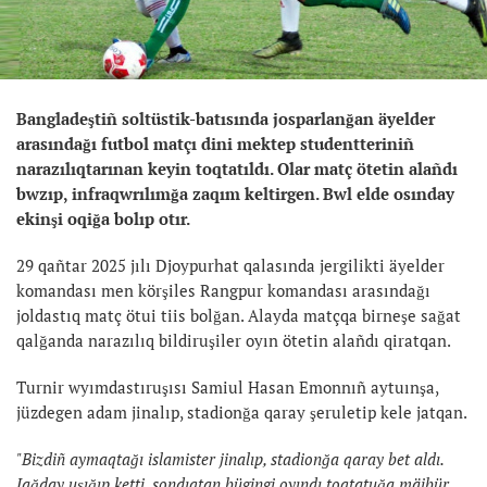
Bangladeştiñ soltüstik-batısında josparlanğan äyelder
arasındağı futbol matçı dini mektep studentteriniñ
narazılıqtarınan keyin toqtatıldı. Olar matç ötetin alañdı
bwzıp, infraqwrılımğa zaqım keltirgen. Bwl elde osınday
ekinşi oqiğa bolıp otır.
29 qañtar 2025 jılı Djoypurhat qalasında jergilikti äyelder
komandası men körşiles Rangpur komandası arasındağı
joldastıq matç ötui tiis bolğan. Alayda matçqa birneşe sağat
qalğanda narazılıq bildiruşiler oyın ötetin alañdı qiratqan.
Turnir wyımdastıruşısı Samiul Hasan Emonnıñ aytuınşa,
jüzdegen adam jinalıp, stadionğa qaray şeruletip kele jatqan.
"Bizdiñ aymaqtağı islamister jinalıp, stadionğa qaray bet aldı.
Jağday uşığıp ketti, sondıqtan bügingi oyındı toqtatuğa mäjbür