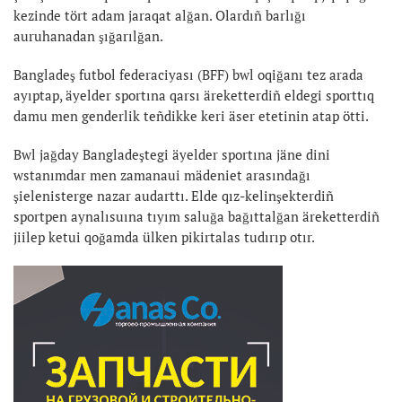
kezinde tört adam jaraqat alğan. Olardıñ barlığı
auruhanadan şığarılğan.
Bangladeş futbol federaciyası (BFF) bwl oqiğanı tez arada
ayıptap, äyelder sportına qarsı äreketterdiñ eldegi sporttıq
damu men genderlik teñdikke keri äser etetinin atap ötti.
Bwl jağday Bangladeştegi äyelder sportına jäne dini
wstanımdar men zamanaui mädeniet arasındağı
şielenisterge nazar audarttı. Elde qız-kelinşekterdiñ
sportpen aynalısuına tıyım saluğa bağıttalğan äreketterdiñ
jiilep ketui qoğamda ülken pikirtalas tudırıp otır.