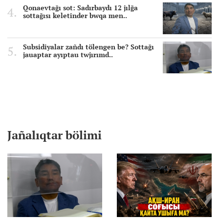
Qonaevtağı sot: Sadırbaydı 12 jılğa
sottağısı keletinder bwqa men..
Subsidiyalar zañdı tölengen be? Sottağı
jauaptar ayıptau twjırımd..
Jañalıqtar bölimi