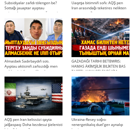
Subsidiyalar zañdı tölengen be?
Uaqıtşa bitimniñ soñı: AQŞ pen
Sottağı jauaptar ayıptau
Iran arasındağı teketires nelikten
twjırımdarın qayta qarauğa negiz
qayta uşıqtı?
bola ala ma?
Almasbek Sadırbaydıñ sotı.
GAZADAĞI TARIHI BETBWRIS:
Ayıptau aktisiniñ zañsızdığı men
HAMAS ÄKİMŞİLİK BILİKTEN BAS
qoldan ösirilgen milliondar
TARTTI. AYMAQTI ENDİ KİM
BASQARADI?
AQŞ pen Iran kelissözi qayta
Ukraina-Resey soğısı
jalğaspaq: Doha kezdesui şielenisti
«energetikalıq duel'ge» aynalıp
bäseñdete me?
ketti