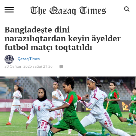
Bangladeşte dini
narazılıqtardan keyin äyelder
futbol matçı toqtatıldı
Qazaq Times
30 Qañtar, 2025 sağat 21:36