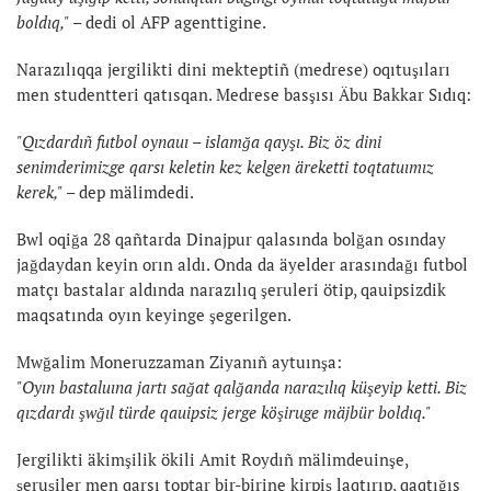
boldıq,"
– dedi ol AFP agenttigine.
Narazılıqqa jergilikti dini mekteptiñ (medrese) oqıtuşıları
men studentteri qatısqan. Medrese basşısı Äbu Bakkar Sıdıq:
"Qızdardıñ futbol oynauı – islamğa qayşı. Biz öz dini
senimderimizge qarsı keletin kez kelgen äreketti toqtatuımız
kerek,"
– dep mälimdedi.
Bwl oqiğa 28 qañtarda Dinajpur qalasında bolğan osınday
jağdaydan keyin orın aldı. Onda da äyelder arasındağı futbol
matçı bastalar aldında narazılıq şeruleri ötip, qauipsizdik
maqsatında oyın keyinge şegerilgen.
Mwğalim Moneruzzaman Ziyanıñ aytuınşa:
"Oyın bastaluına jartı sağat qalğanda narazılıq küşeyip ketti. Biz
qızdardı şwğıl türde qauipsiz jerge köşiruge mäjbür boldıq."
Jergilikti äkimşilik ökili Amit Roydıñ mälimdeuinşe,
şeruşiler men qarsı toptar bir-birine kirpiş laqtırıp, qaqtığıs