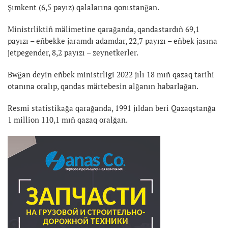
Şımkent (6,5 payız) qalalarına qonıstanğan.
Ministrliktiñ mälimetine qarağanda, qandastardıñ 69,1
payızı – eñbekke jaramdı adamdar, 22,7 payızı – eñbek jasına
jetpegender, 8,2 payızı – zeynetkerler.
Bwğan deyin eñbek ministrligi 2022 jılı 18 mıñ qazaq tarihi
otanına oralıp, qandas märtebesin alğanın habarlağan.
Resmi statistikağa qarağanda, 1991 jıldan beri Qazaqstanğa
1 million 110,1 mıñ qazaq oralğan.