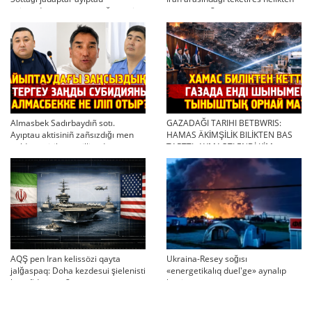
twjırımdarın qayta qarauğa negiz
qayta uşıqtı?
bola ala ma?
Almasbek Sadırbaydıñ sotı.
GAZADAĞI TARIHI BETBWRIS:
Ayıptau aktisiniñ zañsızdığı men
HAMAS ÄKİMŞİLİK BILİKTEN BAS
qoldan ösirilgen milliondar
TARTTI. AYMAQTI ENDİ KİM
BASQARADI?
AQŞ pen Iran kelissözi qayta
Ukraina-Resey soğısı
jalğaspaq: Doha kezdesui şielenisti
«energetikalıq duel'ge» aynalıp
bäseñdete me?
ketti