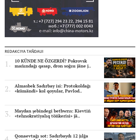
REDAKCIYA TAÑDAUI
10 KÜNDE NE ÖZGERDİ? Pokrovsk
mañındağı qasap, dron soğısı jäne j..
Almasbek Sadırbay isi: Protokoldağı
«kümändi» kol qoyular, Pavlod..
Maydan şebindegi betbwrıs: Kievtiñ
«tehnokratiyalıq töñkerisi» jä..
Qonaevtağı sot: Sadırbaydı 12 jılğa