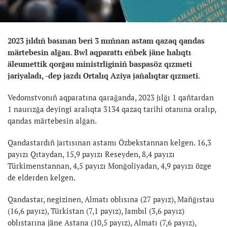
2023 jıldıñ basınan beri 3 mıñnan astam qazaq qandas
märtebesin alğan. Bwl aqparattı eñbek jäne halıqtı
äleumettik qorğau ministrliginiñ baspasöz qızmeti
jariyaladı, -dep jazdı Ortalıq Aziya jañalıqtar qızmeti
.
Vedomstvonıñ aqparatına qarağanda, 2023 jılğı 1 qañtardan
1 naurızğa deyingi aralıqta 3134 qazaq tarihi otanına oralıp,
qandas märtebesin alğan.
Qandastardıñ jartısınan astamı Özbekstannan kelgen. 16,3
payızı Qıtaydan, 15,9 payızı Reseyden, 8,4 payızı
Türkimenstannan, 4,5 payızı Monğoliyadan, 4,9 payızı özge
de elderden kelgen.
Qandastar, negizinen, Almatı oblısına (27 payız), Mañğıstau
(16,6 payız), Türkistan (7,1 payız), Jambıl (3,6 payız)
oblıstarına jäne Astana (10,5 payız), Almatı (7,6 payız),