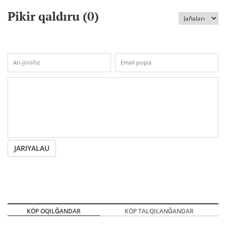
Pikir qaldıru (
0
)
JARIYALAU
KÖP OQILĞANDAR
KÖP TALQILANĞANDAR