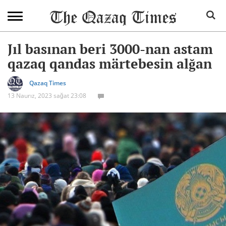
Jıl basınan beri 3000-nan astam
qazaq qandas märtebesin alğan
Qazaq Times
13 Naurız, 2023 sağat 23:08