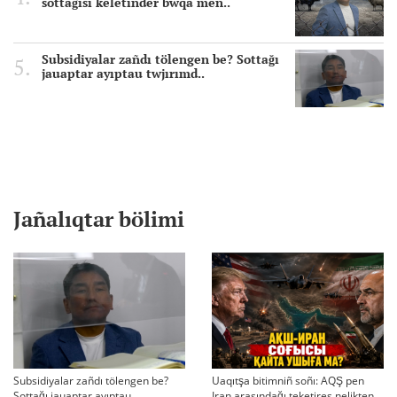
sottağısı keletinder bwqa men..
Subsidiyalar zañdı tölengen be? Sottağı
jauaptar ayıptau twjırımd..
Jañalıqtar bölimi
Subsidiyalar zañdı tölengen be?
Uaqıtşa bitimniñ soñı: AQŞ pen
Sottağı jauaptar ayıptau
Iran arasındağı teketires nelikten