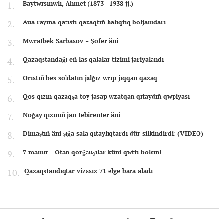
Baytwrsınwlı, Ahmet (1873—1938 jj.)
Aua rayına qatıstı qazaqtıñ halıqtıq boljamdarı
Mwratbek Sarbasov – Şofer äni
Qazaqstandağı eñ las qalalar tizimi jariyalandı
Orıstıñ bes soldatın jalğız wrıp jıqqan qazaq
Qos qızın qazaqşa toy jasap wzatqan qıtaydıñ qwpiyası
Noğay qızınıñ jan tebirenter äni
Dimaştıñ äni şığa sala qıtaylıqtardı dür silkindirdi: (VIDEO)
7 mamır - Otan qorğauşılar küni qwttı bolsın!
Qazaqstandıqtar vizasız 71 elge bara aladı