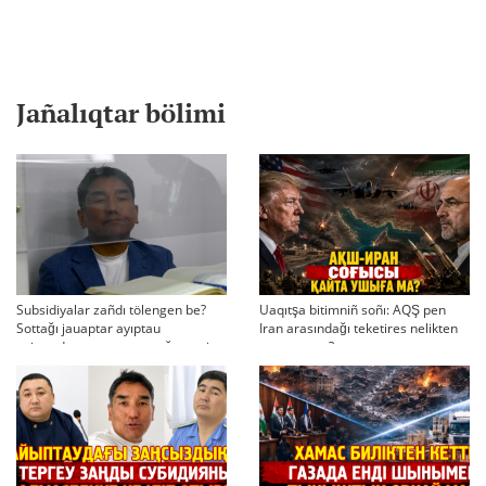
Jañalıqtar bölimi
Subsidiyalar zañdı tölengen be?
Uaqıtşa bitimniñ soñı: AQŞ pen
Sottağı jauaptar ayıptau
Iran arasındağı teketires nelikten
twjırımdarın qayta qarauğa negiz
qayta uşıqtı?
bola ala ma?