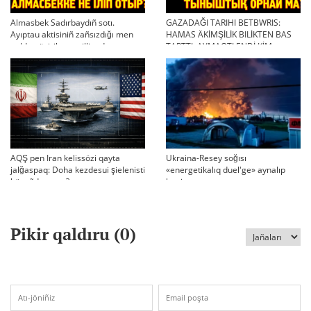
Almasbek Sadırbaydıñ sotı.
GAZADAĞI TARIHI BETBWRIS:
Ayıptau aktisiniñ zañsızdığı men
HAMAS ÄKİMŞİLİK BILİKTEN BAS
qoldan ösirilgen milliondar
TARTTI. AYMAQTI ENDİ KİM
BASQARADI?
AQŞ pen Iran kelissözi qayta
Ukraina-Resey soğısı
jalğaspaq: Doha kezdesui şielenisti
«energetikalıq duel'ge» aynalıp
bäseñdete me?
ketti
Pikir qaldıru (
0
)