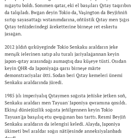
nığaytu boldı. Sonımen qatar, eki el basşıları Qıtay taqırıbın
da talqıladı. Bwğan deyin Tokio da, Vaşington da Beyjiñniñ
sırtqı sayasattağı wstanımdarına, oñtüstik Qıtay men Şığıs
Qıtay teñizderindegi äreketterine birneşe ret eskertu
jasağan.
2012 jıldıñ qırküyeginde Tokio Senkaku araldarın jeke
menşik ielerinen satıp alu turalı jariyalağannan keyin
japon-qıtay arasındağı aumaqtıq dau küşeye tüsti. Osıdan
keyin QHR-da Japoniyağa qarsı birneşe märte
demonstraciyalar ötti. Sodan beri Qıtay kemeleri ünemi
Senkaku araldarında jüredi.
1985 jılı imperiyalıq Qıtaymen soğısta jeñiske jetken soñ,
Senkaku araldarı men Tayuan' Japoniya qwramına qosıldı.
Ekinşi düniejüzilik soğısta jeñilgennen keyin Tokio
Tayuan'ğa basşılıq etu qwqığınan bas tarttı. Resmi Beyjiñ
Senkaku araldarın da ielengisi keledi. Alayda, Japoniya
ükimeti bwl araldar soğıs nätijesinde anneksiyalanbadı
deydi.