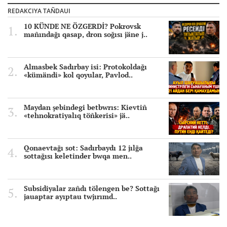
REDAKCIYA TAÑDAUI
10 KÜNDE NE ÖZGERDİ? Pokrovsk
mañındağı qasap, dron soğısı jäne j..
Almasbek Sadırbay isi: Protokoldağı
«kümändi» kol qoyular, Pavlod..
Maydan şebindegi betbwrıs: Kievtiñ
«tehnokratiyalıq töñkerisi» jä..
Qonaevtağı sot: Sadırbaydı 12 jılğa
sottağısı keletinder bwqa men..
Subsidiyalar zañdı tölengen be? Sottağı
jauaptar ayıptau twjırımd..