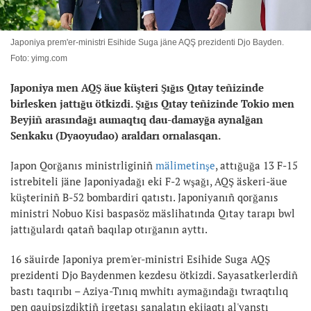
Japoniya prem'er-ministri Esihide Suga jäne AQŞ prezidenti Djo Bayden.
Foto: yimg.com
Japoniya
men AQŞ äue küşteri Şığıs Qıtay
teñizinde
birlesken jattığu
ötkizdi.
Şığıs Qıtay teñizinde Tokio men
Beyjiñ arasındağı aumaqtıq dau-damayğa aynalğan
Senkaku (Dyaoyudao) araldarı ornalasqan.
Japon Qorğanıs ministrliginiñ
mälimetinşe
, attığuğa 13 F-15
istrebiteli jäne Japoniyadağı eki F-2 wşağı, AQŞ äskeri-äue
küşteriniñ B-52 bombardiri qatıstı. Japoniyanıñ qorğanıs
ministri Nobuo Kisi baspasöz mäslihatında Qıtay tarapı bwl
jattığulardı qatañ baqılap otırğanın ayttı.
16 säuirde Japoniya prem'er-ministri Esihide Suga AQŞ
prezidenti Djo Baydenmen kezdesu ötkizdi. Sayasatkerlerdiñ
bastı taqırıbı – Aziya-Tınıq mwhitı aymağındağı twraqtılıq
pen qauipsizdiktiñ irgetası sanalatın ekijaqtı al'yanstı