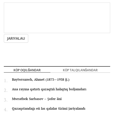
JARIYALAU
KÖP OQILĞANDAR
KÖP TALQILANĞANDAR
Baytwrsınwlı, Ahmet (1873—1938 jj.)
Aua rayına qatıstı qazaqtıñ halıqtıq boljamdarı
Mwratbek Sarbasov – Şofer äni
Qazaqstandağı eñ las qalalar tizimi jariyalandı