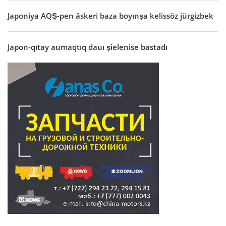
Japoniya AQŞ-pen äskeri baza boyınşa kelissöz jürgizbek
Japon-qıtay aumaqtıq dauı şielenise bastadı