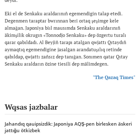
Eki el de Senkaku araldarınıñ egemendigin talap etedi.
Degenmen taraptar bwrınnan beri ortaq şeşimge kele
almağan. Japoniya biıl mausımda Senkaku araldarınıñ
äkimşilik okrugın «Tonnodjo Senkaku» dep özgertu turalı
qarar qabıldadı. Al Beyjiñ tarapı atalğan qwjattı Qıtaydıñ
aymaqtıq egemendigine jasalğan arandatuşılıq retinde
qabıldap, qwjattı zañsız dep tanığan. Sonımen qatar Qıtay
Senkaku araldarın özine tiesili dep mälimdegen.
"The Qazaq Times"
Wqsas jazbalar
Jahandıq qauipsizdik: Japoniya AQŞ-pen birlesken äskeri
jattığu ötkizbek