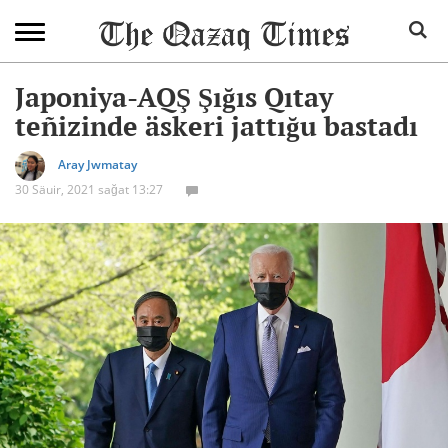
Japoniya-AQŞ Şığıs Qıtay
teñizinde äskeri jattığu bastadı
Aray Jwmatay
30 Säuir, 2021 sağat 13:27