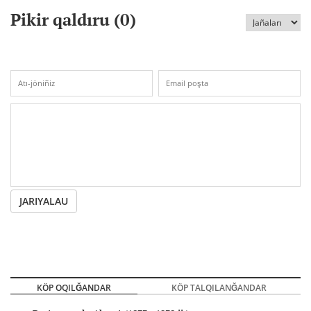
Pikir qaldıru (
0
)
JARIYALAU
KÖP OQILĞANDAR
KÖP TALQILANĞANDAR