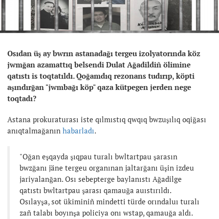
Osıdan üş ay bwrın astanadağı tergeu izolyatorında köz
jwmğan azamattıq belsendi Dulat Ağadildiñ ölimine
qatıstı is toqtatıldı. Qoğamdıq rezonans tudırıp, köpti
aşındırğan "jwmbağı köp" qaza kütpegen jerden nege
toqtadı?
Astana prokuraturası iste qılmıstıq qwqıq bwzuşılıq oqiğası
anıqtalmağanın
habarladı
.
"Oğan eşqayda şıqpau turalı bwltartpau şarasın
bwzğanı jäne tergeu organınan jaltarğanı üşin izdeu
jariyalanğan. Osı sebepterge baylanıstı Ağadilge
qatıstı bwltartpau şarası qamauğa auıstırıldı.
Osılayşa, sot ükiminiñ mindetti türde orındaluı turalı
zañ talabı boyınşa policiya onı wstap, qamauğa aldı.