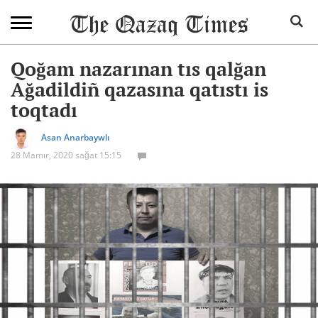
Qoğam nazarınan tıs qalğan
Ağadildiñ qazasına qatıstı is
toqtadı
Asan Anarbaywlı
28 Mamır, 2020 sağat 15:15