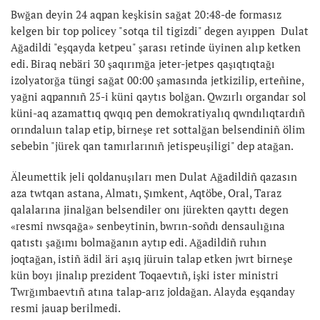
Bwğan deyin 24 aqpan keşkisin sağat 20:48-de formasız
kelgen bir top policey "sotqa til tigizdi" degen ayıppen Dulat
Ağadildi "eşqayda ketpeu" şarası retinde üyinen alıp ketken
edi. Biraq nebäri 30 şaqırımğa jeter-jetpes qaşıqtıqtağı
izolyatorğa tüngi sağat 00:00 şamasında jetkizilip, erteñine,
yağni aqpannıñ 25-i küni qaytıs bolğan. Qwzırlı organdar sol
küni-aq azamattıq qwqıq pen demokratiyalıq qwndılıqtardıñ
orındaluın talap etip, birneşe ret sottalğan belsendiniñ ölim
sebebin "jürek qan tamırlarınıñ jetispeuşiligi" dep atağan.
Äleumettik jeli qoldanuşıları men Dulat Ağadildiñ qazasın
aza twtqan astana, Almatı, Şımkent, Aqtöbe, Oral, Taraz
qalalarına jinalğan belsendiler onı jürekten qayttı degen
«resmi nwsqağa» senbeytinin, bwrın-soñdı densaulığına
qatıstı şağımı bolmağanın aytıp edi. Ağadildiñ ruhın
joqtağan, istiñ ädil äri aşıq jüruin talap etken jwrt birneşe
kün boyı jinalıp prezident Toqaevtıñ, işki ister ministri
Twrğımbaevtıñ atına talap-arız joldağan. Alayda eşqanday
resmi jauap berilmedi.