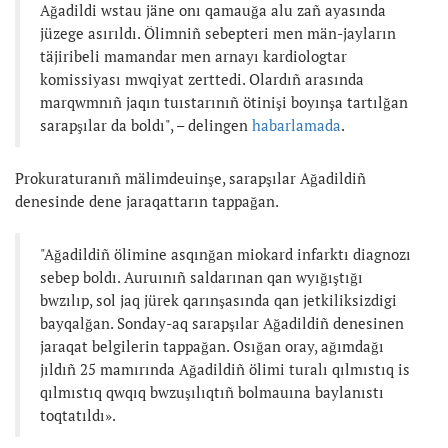
Ağadildi wstau jäne onı qamauğa alu zañ ayasında
jüzege asırıldı. Ölimniñ sebepteri men män-jayların
täjiribeli mamandar men arnayı kardiologtar
komissiyası mwqiyat zerttedi. Olardıñ arasında
marqwmnıñ jaqın tuıstarınıñ ötinişi boyınşa tartılğan
sarapşılar da boldı", – delingen
habarlamada
.
Prokuraturanıñ mälimdeuinşe, sarapşılar Ağadildiñ
denesinde dene jaraqattarın tappağan.
"Ağadildiñ ölimine asqınğan miokard infarktı diagnozı
sebep boldı. Auruınıñ saldarınan qan wyığıştığı
bwzılıp, sol jaq jürek qarınşasında qan jetkiliksizdigi
bayqalğan. Sonday-aq sarapşılar Ağadildiñ denesinen
jaraqat belgilerin tappağan. Osığan oray, ağımdağı
jıldıñ 25 mamırında Ağadildiñ ölimi turalı qılmıstıq is
qılmıstıq qwqıq bwzuşılıqtıñ bolmauına baylanıstı
toqtatıldı».