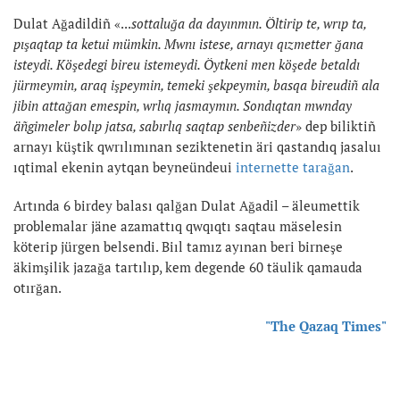
Dulat Ağadildiñ «...
sottaluğa da dayınmın. Öltirip te, wrıp ta,
pışaqtap ta ketui mümkin. Mwnı istese, arnayı qızmetter ğana
isteydi. Köşedegi bireu istemeydi. Öytkeni men köşede betaldı
jürmeymin, araq işpeymin, temeki şekpeymin, basqa bireudiñ ala
jibin attağan emespin, wrlıq jasmaymın. Sondıqtan mwnday
äñgimeler bolıp jatsa, sabırlıq saqtap senbeñizder
» dep biliktiñ
arnayı küştik qwrılımınan seziktenetin äri qastandıq jasaluı
ıqtimal ekenin aytqan beyneündeui
internette tarağan
.
Artında 6 birdey balası qalğan Dulat Ağadil – äleumettik
problemalar jäne azamattıq qwqıqtı saqtau mäselesin
köterip jürgen belsendi. Biıl tamız ayınan beri birneşe
äkimşilik jazağa tartılıp, kem degende 60 täulik qamauda
otırğan.
"The Qazaq Times"