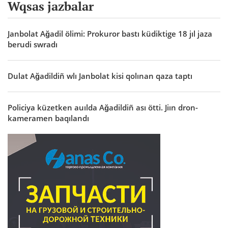
Wqsas jazbalar
Janbolat Ağadil ölimi: Prokuror bastı küdiktige 18 jıl jaza
berudi swradı
Dulat Ağadildiñ wlı Janbolat kisi qolınan qaza taptı
Policiya küzetken auılda Ağadildiñ ası ötti. Jiın dron-
kameramen baqılandı