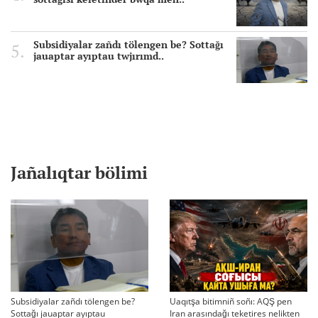
Subsidiyalar zañdı tölengen be? Sottağı
jauaptar ayıptau twjırımd..
Jañalıqtar bölimi
Subsidiyalar zañdı tölengen be?
Uaqıtşa bitimniñ soñı: AQŞ pen
Sottağı jauaptar ayıptau
Iran arasındağı teketires nelikten