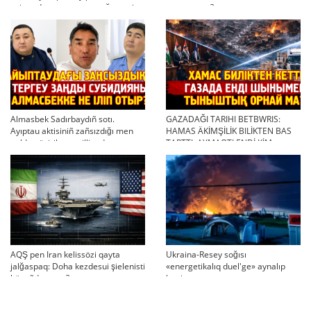
twjırımdarın qayta qarauğa negiz
qayta uşıqtı?
bola ala ma?
Almasbek Sadırbaydıñ sotı.
GAZADAĞI TARIHI BETBWRIS:
Ayıptau aktisiniñ zañsızdığı men
HAMAS ÄKİMŞİLİK BILİKTEN BAS
qoldan ösirilgen milliondar
TARTTI. AYMAQTI ENDİ KİM
BASQARADI?
AQŞ pen Iran kelissözi qayta
Ukraina-Resey soğısı
jalğaspaq: Doha kezdesui şielenisti
«energetikalıq duel'ge» aynalıp
bäseñdete me?
ketti