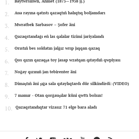
Baytwrsınwlı, Ahmet (1873—1938 jj.)
Aua rayına qatıstı qazaqtıñ halıqtıq boljamdarı
Mwratbek Sarbasov – Şofer äni
Qazaqstandağı eñ las qalalar tizimi jariyalandı
Orıstıñ bes soldatın jalğız wrıp jıqqan qazaq
Qos qızın qazaqşa toy jasap wzatqan qıtaydıñ qwpiyası
Noğay qızınıñ jan tebirenter äni
Dimaştıñ äni şığa sala qıtaylıqtardı dür silkindirdi: (VIDEO)
7 mamır - Otan qorğauşılar küni qwttı bolsın!
Qazaqstandıqtar vizasız 71 elge bara aladı