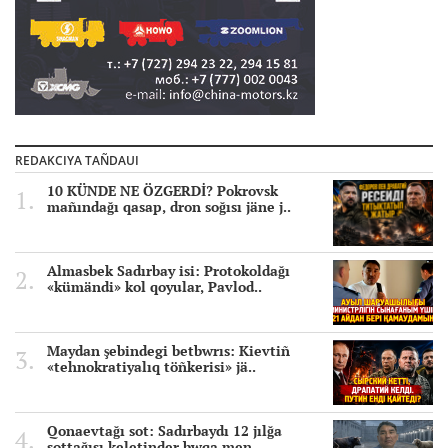
REDAKCIYA TAÑDAUI
10 KÜNDE NE ÖZGERDİ? Pokrovsk
mañındağı qasap, dron soğısı jäne j..
Almasbek Sadırbay isi: Protokoldağı
«kümändi» kol qoyular, Pavlod..
Maydan şebindegi betbwrıs: Kievtiñ
«tehnokratiyalıq töñkerisi» jä..
Qonaevtağı sot: Sadırbaydı 12 jılğa
sottağısı keletinder bwqa men..