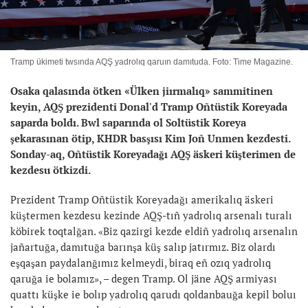
Tramp ükimeti twsında AQŞ yadrolıq qaruın damıtuda. Foto: Time Magazine.
Osaka qalasında ötken «Ülken jiırmalıq» sammitinen
keyin, AQŞ prezidenti Donal'd Tramp Oñtüstik Koreyada
saparda boldı. Bwl saparında ol Soltüstik Koreya
şekarasınan ötip, KHDR basşısı Kim Joñ Unmen kezdesti.
Sonday-aq, Oñtüstik Koreyadağı AQŞ äskeri küşterimen de
kezdesu ötkizdi.
Prezident Tramp Oñtüstik Koreyadağı amerikalıq äskeri
küştermen kezdesu kezinde AQŞ-tıñ yadrolıq arsenalı turalı
köbirek toqtalğan. «Biz qazirgi kezde eldiñ yadrolıq arsenalın
jañartuğa, damıtuğa barınşa küş salıp jatırmız. Biz olardı
eşqaşan paydalanğımız kelmeydi, biraq eñ ozıq yadrolıq
qaruğa ie bolamız», – degen Tramp. Ol jäne AQŞ armiyası
quattı küşke ie bolıp yadrolıq qarudı qoldanbauğa kepil boluı