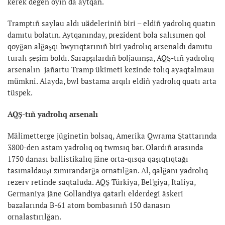
kerek degen oyın da aytqan.
Tramptıñ saylau aldı uädeleriniñ biri – eldiñ yadrolıq quatın
damıtu bolatın. Aytqanınday, prezident bola salısımen qol
qoyğan alğaşqı bwyrıqtarınıñ biri yadrolıq arsenaldı damıtu
turalı şeşim boldı. Sarapşılardıñ boljauınşa, AQŞ-tıñ yadrolıq
arsenalın jañartu Tramp ükimeti kezinde tolıq ayaqtalmauı
mümkni. Alayda, bwl bastama arqılı eldiñ yadrolıq quatı arta
tüspek.
AQŞ-tıñ yadrolıq arsenalı
Mälimetterge jüginetin bolsaq, Amerika Qwrama Ştattarında
3800-den astam yadrolıq oq twmsıq bar. Olardıñ arasında
1750 danası ballistikalıq jäne orta-qısqa qaşıqtıqtağı
tasımaldauşı zımırandarğa ornatılğan. Al, qalğanı yadrolıq
rezerv retinde saqtaluda. AQŞ Türkiya, Bel'giya, Italiya,
Germaniya jäne Gollandiya qatarlı elderdegi äskeri
bazalarında B-61 atom bombasınıñ 150 danasın
ornalastırılğan.