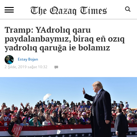
Tramp: YAdrolıq qaru
paydalanbaymız, biraq eñ ozıq
yadrolıq qaruğa ie bolamız
Estay Bojan
2 Şilde, 2019 sağat 10:32