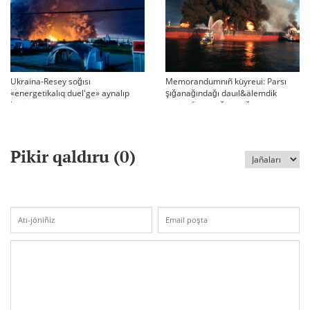
Ukraina-Resey soğısı
Memorandumnıñ küyreui: Parsı
«energetikalıq duel'ge» aynalıp
şığanağındağı dauıl&älemdik
ketti
tärtiptiñ sın sağatı soğıp twr
Pikir qaldıru (
0
)