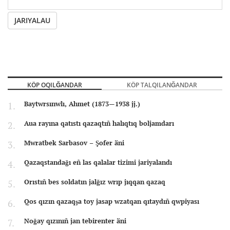
JARIYALAU
KÖP OQILĞANDAR
KÖP TALQILANĞANDAR
Baytwrsınwlı, Ahmet (1873—1938 jj.)
Aua rayına qatıstı qazaqtıñ halıqtıq boljamdarı
Mwratbek Sarbasov – Şofer äni
Qazaqstandağı eñ las qalalar tizimi jariyalandı
Orıstıñ bes soldatın jalğız wrıp jıqqan qazaq
Qos qızın qazaqşa toy jasap wzatqan qıtaydıñ qwpiyası
Noğay qızınıñ jan tebirenter äni