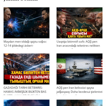
Maydan men tıldağı qajıtu soğısı:
Uaqıtşa bitimniñ soñı: AQŞ pen
12-14 şildedegi äskeri-
Iran arasındağı teketires nelikten
strategiyalıq ahual
qayta uşıqtı?
GAZADAĞI TARIHI BETBWRIS:
AQŞ pen Iran kelissözi qayta
HAMAS ÄKİMŞİLİK BILİKTEN BAS
jalğaspaq: Doha kezdesui şielenisti
TARTTI. AYMAQTI ENDİ KİM
bäseñdete me?
BASQARADI?