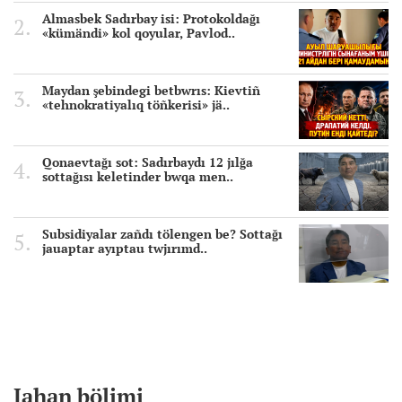
Almasbek Sadırbay isi: Protokoldağı
«kümändi» kol qoyular, Pavlod..
Maydan şebindegi betbwrıs: Kievtiñ
«tehnokratiyalıq töñkerisi» jä..
Qonaevtağı sot: Sadırbaydı 12 jılğa
sottağısı keletinder bwqa men..
Subsidiyalar zañdı tölengen be? Sottağı
jauaptar ayıptau twjırımd..
Jahan bölimi