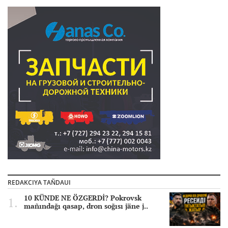
REDAKCIYA TAÑDAUI
10 KÜNDE NE ÖZGERDİ? Pokrovsk
mañındağı qasap, dron soğısı jäne j..