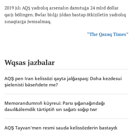
2019 jılı AQŞ yadrolıq arsenalın damıtuğa 24 mlrd dollar
qarjı bölingen. Bwlar biılğı jıldan bastap ötkiziletin yadrolıq
sınaqtarğa jwmsalmaq.
“The Qazaq Times”
Wqsas jazbalar
AQŞ pen Iran kelissözi qayta jalğaspaq: Doha kezdesui
şielenisti bäseñdete me?
Memorandumnıñ küyreui: Parsı şığanağındağı
dauıl&älemdik tärtiptiñ sın sağatı soğıp twr
AQŞ Tayvan'men resmi sauda kelissözderin bastaydı