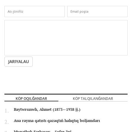
JARIYALAU
KÖP OQILĞANDAR
KÖP TALQILANĞANDAR
Baytwrsınwlı, Ahmet (1873—1938 jj.)
Aua rayına qatıstı qazaqtıñ halıqtıq boljamdarı
Mwratbek Sarbasov – Şofer äni