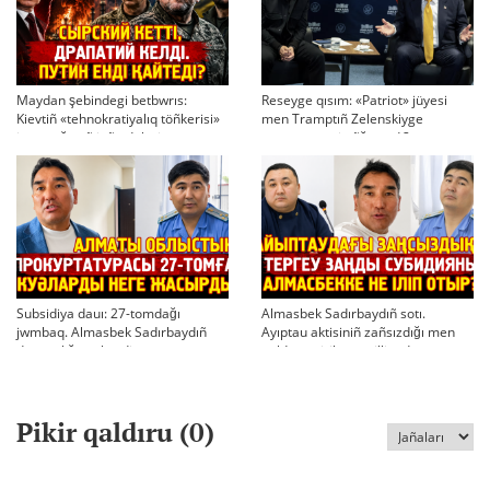
Maydan şebindegi betbwrıs:
Reseyge qısım: «Patriot» jüyesi
Kievtiñ «tehnokratiyalıq töñkerisi»
men Tramptıñ Zelenskiyge
jäne soğıstıñ jaña doktrinası
maqtauı neni añğartadı?
Subsidiya dauı: 27-tomdağı
Almasbek Sadırbaydıñ sotı.
jwmbaq. Almasbek Sadırbaydıñ
Ayıptau aktisiniñ zañsızdığı men
densaulığı sır berdi
qoldan ösirilgen milliondar
Pikir qaldıru (
0
)