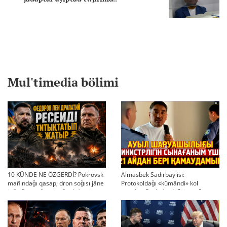
Mul'timedia bölimi
10 KÜNDE NE ÖZGERDİ? Pokrovsk
Almasbek Sadırbay isi:
mañındağı qasap, dron soğısı jäne
Protokoldağı «kümändi» kol
jaña Bas qolbasşınıñ taktikası
qoyular, Pavlodardağı joq şığın
jäne toqtatılğan bettesuler