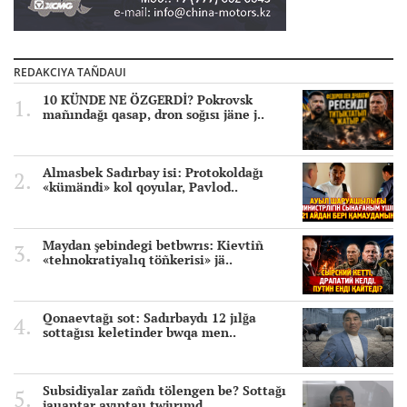
REDAKCIYA TAÑDAUI
10 KÜNDE NE ÖZGERDİ? Pokrovsk
mañındağı qasap, dron soğısı jäne j..
Almasbek Sadırbay isi: Protokoldağı
«kümändi» kol qoyular, Pavlod..
Maydan şebindegi betbwrıs: Kievtiñ
«tehnokratiyalıq töñkerisi» jä..
Qonaevtağı sot: Sadırbaydı 12 jılğa
sottağısı keletinder bwqa men..
Subsidiyalar zañdı tölengen be? Sottağı
jauaptar ayıptau twjırımd..