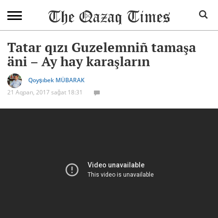
Tatar qızı Guzelemniñ tamaşa
äni – Ay hay karaşların
Qoyşıbek MÜBARAK
21 Aqpan, 2017 sağat 18:31