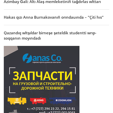
Äzimbay Ğali: Altı Alaş memleketiniñ tağdırlas wlttarı
Hakas qızı Anna Burnakovanıñ orındauında – "Çiti hıs"
Qazandıq wltşıldar birneşe şeteldik studentti wrıp-
soqqanın moyındadı