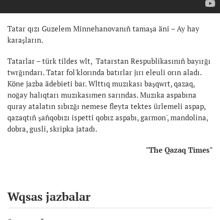
Tatar qızı Guzelem Minnehanovanıñ tamaşa äni – Ay hay
karaşların.
Tatarlar – türk tildes wlt, Tatarstan Respublikasınıñ bayırğı
twrğındarı. Tatar fol'klorında batırlar jırı eleuli orın aladı.
Köne jazba ädebieti bar. Wlttıq muzıkası başqwrt, qazaq,
noğay halıqtarı muzıkasımen sarındas. Muzıka aspabına
quray atalatın sıbızğı nemese fleyta tektes ürlemeli aspap,
qazaqtıñ şañqobızı ispetti qobız aspabı, garmon', mandolina,
dobra, gusli, skripka jatadı.
"The Qazaq Times"
Wqsas jazbalar