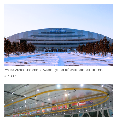
"Asana-Arena" stadionında Aziada oyındarınıñ aşılu saltanatı ötti. Foto:
kaztrk.kz