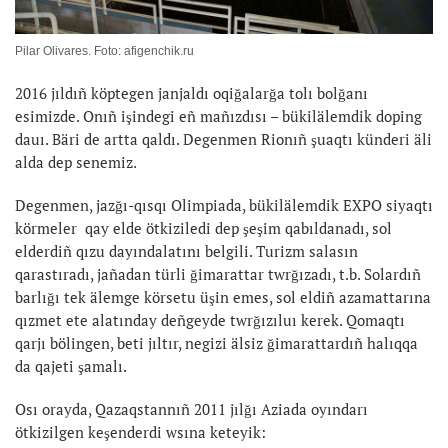
Pilar Olivares. Foto: afigenchik.ru
2016 jıldıñ köptegen janjaldı oqiğalarğa tolı bolğanı
esimizde. Onıñ işindegi eñ mañızdısı – bükilälemdik doping
dauı. Bäri de artta qaldı. Degenmen Rionıñ şuaqtı künderi äli
alda dep senemiz.
Degenmen, jazğı-qısqı Olimpiada, bükilälemdik EXPO siyaqtı
körmeler qay elde ötkiziledi dep şeşim qabıldanadı, sol
elderdiñ qızu dayındalatını belgili. Turizm salasın
qarastıradı, jañadan türli ğimarattar twrğızadı, t.b. Solardıñ
barlığı tek älemge körsetu üşin emes, sol eldiñ azamattarına
qızmet ete alatınday deñgeyde twrğızıluı kerek. Qomaqtı
qarjı bölingen, beti jıltır, negizi älsiz ğimarattardıñ halıqqa
da qajeti şamalı.
Osı orayda, Qazaqstannıñ 2011 jılğı Aziada oyındarı
ötkizilgen keşenderdi wsına keteyik: