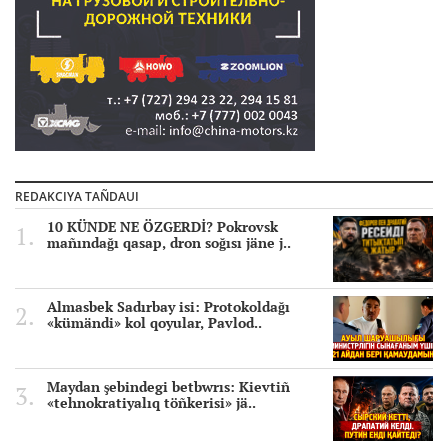
REDAKCIYA TAÑDAUI
10 KÜNDE NE ÖZGERDİ? Pokrovsk
mañındağı qasap, dron soğısı jäne j..
Almasbek Sadırbay isi: Protokoldağı
«kümändi» kol qoyular, Pavlod..
Maydan şebindegi betbwrıs: Kievtiñ
«tehnokratiyalıq töñkerisi» jä..