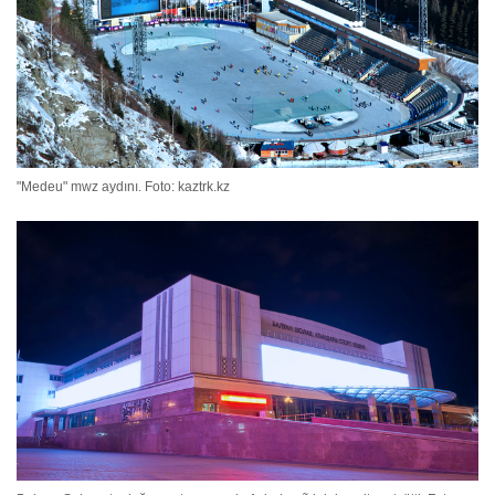
"Medeu" mwz aydını. Foto: kaztrk.kz