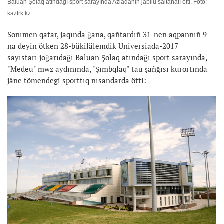
Baluan Şolaq atındağı sport sarayında Aziadanıñ jabılu saltanatı ötti. Foto:
kaztrk.kz
Sonımen qatar, jaqında ğana, qañtardıñ 31-nen aqpannıñ 9-
na deyin ötken 28-bükilälemdik Universiada-2017
sayıstarı joğarıdağı Baluan Şolaq atındağı sport sarayında,
"Medeu" mwz aydınında, "Şımbqlaq" tau şañğısı kurortında
jäne tömendegi sporttıq nısandarda ötti: