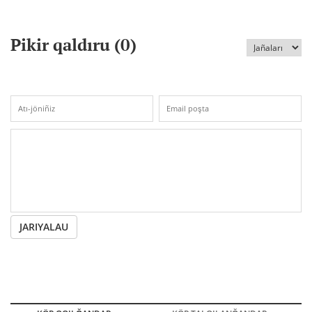
Pikir qaldıru (
0
)
JARIYALAU