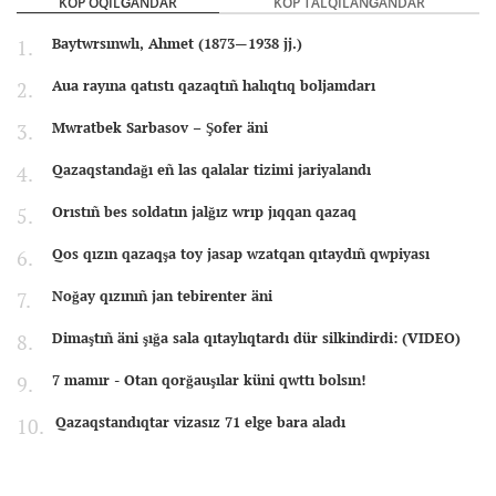
KÖP OQILĞANDAR
KÖP TALQILANĞANDAR
Baytwrsınwlı, Ahmet (1873—1938 jj.)
Aua rayına qatıstı qazaqtıñ halıqtıq boljamdarı
Mwratbek Sarbasov – Şofer äni
Qazaqstandağı eñ las qalalar tizimi jariyalandı
Orıstıñ bes soldatın jalğız wrıp jıqqan qazaq
Qos qızın qazaqşa toy jasap wzatqan qıtaydıñ qwpiyası
Noğay qızınıñ jan tebirenter äni
Dimaştıñ äni şığa sala qıtaylıqtardı dür silkindirdi: (VIDEO)
7 mamır - Otan qorğauşılar küni qwttı bolsın!
Qazaqstandıqtar vizasız 71 elge bara aladı