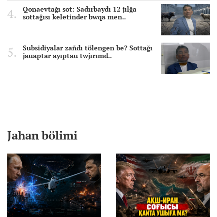
Qonaevtağı sot: Sadırbaydı 12 jılğa
sottağısı keletinder bwqa men..
Subsidiyalar zañdı tölengen be? Sottağı
jauaptar ayıptau twjırımd..
Jahan bölimi