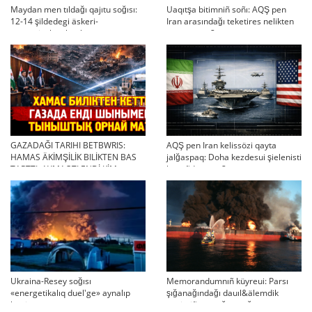
Maydan men tıldağı qajıtu soğısı:
Uaqıtşa bitimniñ soñı: AQŞ pen
12-14 şildedegi äskeri-
Iran arasındağı teketires nelikten
strategiyalıq ahual
qayta uşıqtı?
GAZADAĞI TARIHI BETBWRIS:
AQŞ pen Iran kelissözi qayta
HAMAS ÄKİMŞİLİK BILİKTEN BAS
jalğaspaq: Doha kezdesui şielenisti
TARTTI. AYMAQTI ENDİ KİM
bäseñdete me?
BASQARADI?
Ukraina-Resey soğısı
Memorandumnıñ küyreui: Parsı
«energetikalıq duel'ge» aynalıp
şığanağındağı dauıl&älemdik
ketti
tärtiptiñ sın sağatı soğıp twr