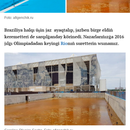
Foto: afigenchik.ru
Braziliya halqı üşin jaz ayaqtalıp, jazben birge eldiñ
keremetteri de sarqılğanday körinedi. Nazarlarıñızğa 2016
jılğı Olimpiadadan keyingi
Rio
nıñ suretterin wsınamız.