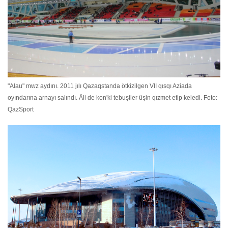
"Alau" mwz aydını. 2011 jılı Qazaqstanda ötkizilgen VII qısqı Aziada
oyındarına arnayı salındı. Äli de kon'ki tebuşiler üşin qızmet etip keledi. Foto:
QazSport