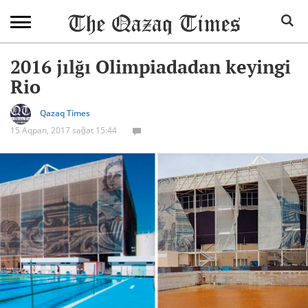
2016 jılğı Olimpiadadan keyingi
Rio
Qazaq Times
15 Aqpan, 2017 sağat 15:44