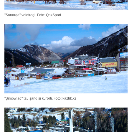
"Sarıarqa" velotregi. Foto: QazSport
"Şımbwlaq" tau şañğısı kurortı. Foto: kaztrk.kz