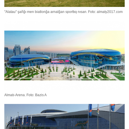
"Alatau" şañğı men biatlonğa arnalğan sporttıq nısan. Foto: almaty2017.com
Almatı-Arena. Foto: Bazis A