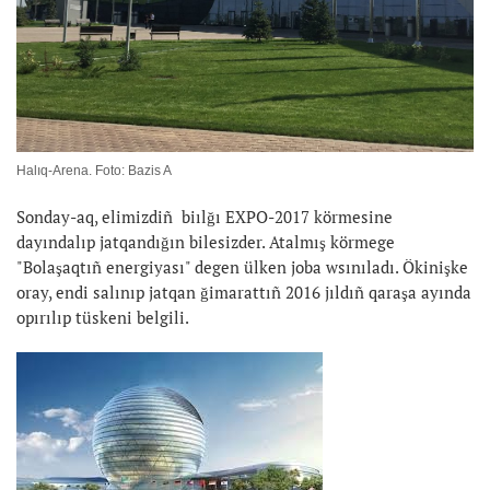
Halıq-Arena. Foto: Bazis A
Sonday-aq, elimizdiñ biılğı EXPO-2017 körmesine
dayındalıp jatqandığın bilesizder. Atalmış körmege
"Bolaşaqtıñ energiyası" degen ülken joba wsınıladı. Ökinişke
oray, endi salınıp jatqan ğimarattıñ 2016 jıldıñ qaraşa ayında
opırılıp tüskeni belgili.