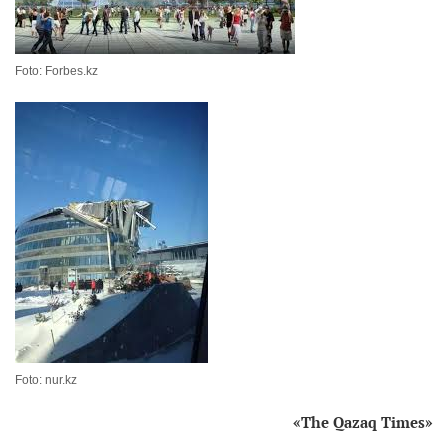
Foto: Forbes.kz
Foto: nur.kz
«
The Qazaq Times
»