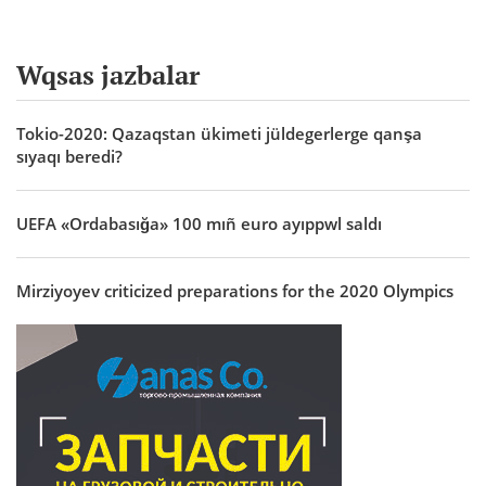
Wqsas jazbalar
Tokio-2020: Qazaqstan ükimeti jüldegerlerge qanşa
sıyaqı beredi?
UEFA «Ordabasığa» 100 mıñ euro ayıppwl saldı
Mirziyoyev criticized preparations for the 2020 Olympics