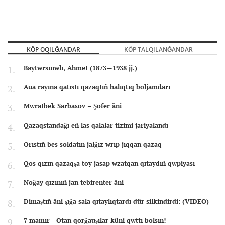
KÖP OQILĞANDAR
KÖP TALQILANĞANDAR
Baytwrsınwlı, Ahmet (1873—1938 jj.)
Aua rayına qatıstı qazaqtıñ halıqtıq boljamdarı
Mwratbek Sarbasov – Şofer äni
Qazaqstandağı eñ las qalalar tizimi jariyalandı
Orıstıñ bes soldatın jalğız wrıp jıqqan qazaq
Qos qızın qazaqşa toy jasap wzatqan qıtaydıñ qwpiyası
Noğay qızınıñ jan tebirenter äni
Dimaştıñ äni şığa sala qıtaylıqtardı dür silkindirdi: (VIDEO)
7 mamır - Otan qorğauşılar küni qwttı bolsın!