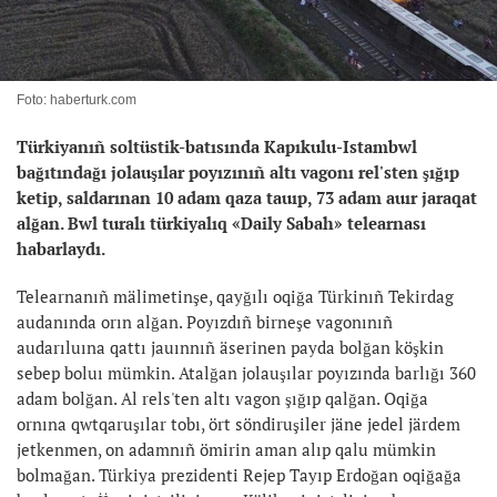
Foto: haberturk.com
Türkiyanıñ soltüstik-batısında Kapıkulu-Istambwl
bağıtındağı jolauşılar poyızınıñ altı vagonı rel'sten şığıp
ketip, saldarınan 10 adam qaza tauıp, 73 adam auır jaraqat
alğan. Bwl turalı türkiyalıq «Daily Sabah» telearnası
habarlaydı.
Telearnanıñ mälimetinşe, qayğılı oqiğa Türkinıñ Tekirdag
audanında orın alğan. Poyızdıñ birneşe vagonınıñ
audarıluına qattı jauınnıñ äserinen payda bolğan köşkin
sebep boluı mümkin. Atalğan jolauşılar poyızında barlığı 360
adam bolğan. Al rels'ten altı vagon şığıp qalğan. Oqiğa
ornına qwtqaruşılar tobı, ört söndiruşiler jäne jedel järdem
jetkenmen, on adamnıñ ömirin aman alıp qalu mümkin
bolmağan. Türkiya prezidenti Rejep Tayıp Erdoğan oqiğağa