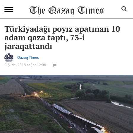
Türkiyadağı poyız apatınan 10
adam qaza taptı, 73-i
jaraqattandı
Qazaq Times
9 Şilde, 2018 sağat 12:08