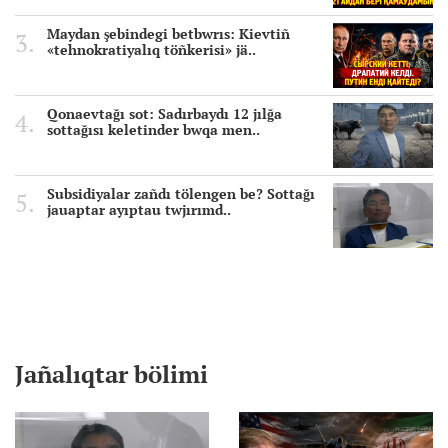
Maydan şebindegi betbwrıs: Kievtiñ
«tehnokratiyalıq töñkerisi» jä..
Qonaevtağı sot: Sadırbaydı 12 jılğa
sottağısı keletinder bwqa men..
Subsidiyalar zañdı tölengen be? Sottağı
jauaptar ayıptau twjırımd..
Jañalıqtar bölimi