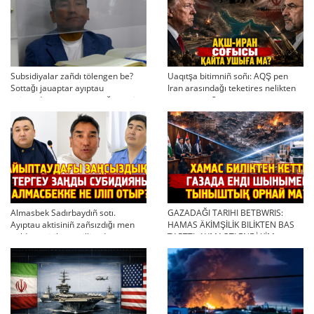
Subsidiyalar zañdı tölengen be?
Uaqıtşa bitimniñ soñı: AQŞ pen
Sottağı jauaptar ayıptau
Iran arasındağı teketires nelikten
twjırımdarın qayta qarauğa negiz
qayta uşıqtı?
bola ala ma?
Almasbek Sadırbaydıñ sotı.
GAZADAĞI TARIHI BETBWRIS:
Ayıptau aktisiniñ zañsızdığı men
HAMAS ÄKİMŞİLİK BILİKTEN BAS
qoldan ösirilgen milliondar
TARTTI. AYMAQTI ENDİ KİM
BASQARADI?