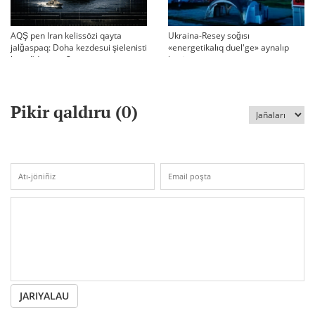
AQŞ pen Iran kelissözi qayta
Ukraina-Resey soğısı
jalğaspaq: Doha kezdesui şielenisti
«energetikalıq duel'ge» aynalıp
bäseñdete me?
ketti
Pikir qaldıru (
0
)
JARIYALAU