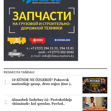
REDAKCIYA TAÑDAUI
10 KÜNDE NE ÖZGERDİ? Pokrovsk
mañındağı qasap, dron soğısı jäne j..
Almasbek Sadırbay isi: Protokoldağı
«kümändi» kol qoyular, Pavlod..