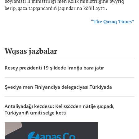
boylanıstı İİ ministriligi men Kölik ministrligine bwyrıq
berip, qaza tapqandardıñ jaqındarına köñil ayttı.
“The Qazaq Times”
Wqsas jazbalar
Resey prezidenti 19 şildede Iranğa bara jatır
Şveciya men Finlyandiya delegaciyası Türkiyada
Antaliyadağı kezdesu: Kelissözden nätije şıqpadı,
Türkiyanıñ ümiti selge ketti