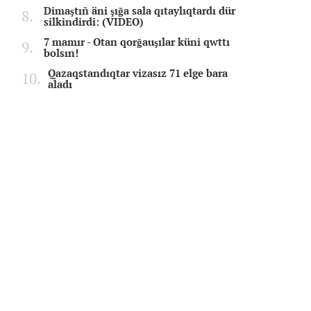
Dimaştıñ äni şığa sala qıtaylıqtardı dür
silkindirdi: (VIDEO)
7 mamır - Otan qorğauşılar küni qwttı
bolsın!
Qazaqstandıqtar vizasız 71 elge bara
aladı