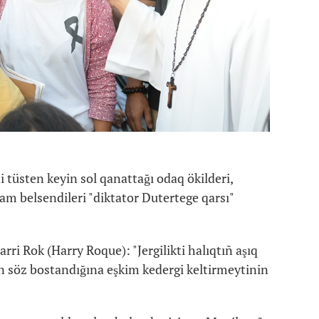
tüsten keyin sol qanattağı odaq ökilderi,
am belsendileri "diktator Dutertege qarsı"
ri Rok (Harry Roque): "Jergilikti halıqtıñ aşıq
n söz bostandığına eşkim kedergi keltirmeytinin