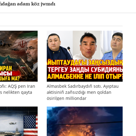
mıñdağan adam köz jwmdı
oñı: AQŞ pen Iran
Almasbek Sadırbaydıñ sotı. Ayıptau
s nelikten qayta
aktisiniñ zañsızdığı men qoldan
ösirilgen milliondar