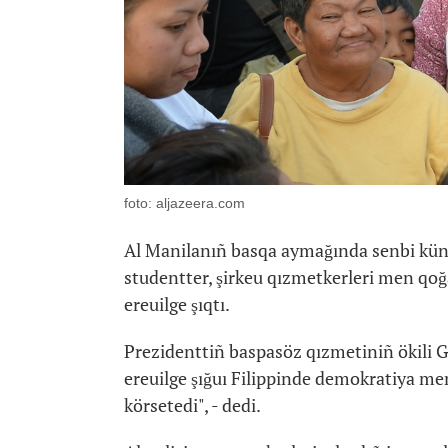
foto: aljazeera.com
Al Manilanıñ basqa aymağında senbi küni 
studentter, şirkeu qızmetkerleri men qoğ
ereuilge şıqtı.
Prezidenttiñ baspasöz qızmetiniñ ökili Gar
ereuilge şığuı Filippinde demokratiya me
körsetedi", - dedi.