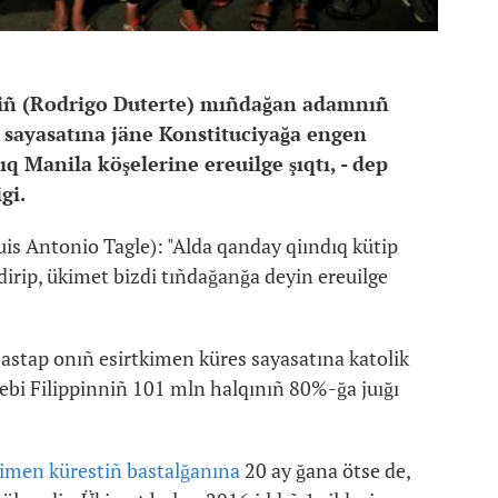
niñ (Rodrigo Duterte) mıñdağan adamnıñ
 sayasatına jäne Konstituciyağa engen
ıq Manila köşelerine ereuilge şıqtı, - dep
igi.
uis Antonio Tagle): "Alda qanday qiındıq kütip
dirip, ükimet bizdi tıñdağanğa deyin ereuilge
bastap onıñ esirtkimen küres sayasatına katolik
ebebi Filippinniñ 101 mln halqınıñ 80%-ğa juığı
kimen kürestiñ bastalğanına
20 ay ğana ötse de,