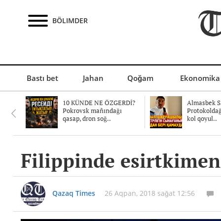
BÖLIMDER
Bastı bet
Jahan
Qoğam
Ekonomika
10 KÜNDE NE ÖZGERDİ?
Almasbek Sa
Pokrovsk mañındağı
Protokolda
qasap, dron soğ..
kol qoyul..
Filippinde esirtkime
Qazaq Times
26 Aqpan, 2018 sağat 12:56