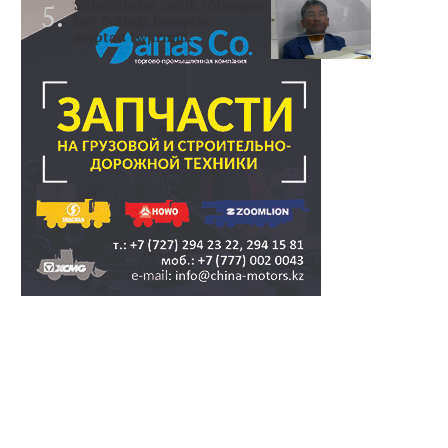
Subsidiyalar zañdı tölengen
be? Sottağı jauaptar
ayıptau twjırımd..