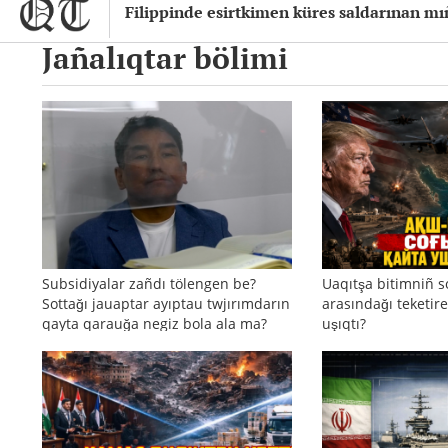
Filippinde esirtkimen küres saldarınan 
Jañalıqtar bölimi
Subsidiyalar zañdı tölengen be?
Uaqıtşa bitimniñ s
Sottağı jauaptar ayıptau twjırımdarın
arasındağı teketire
qayta qarauğa negiz bola ala ma?
uşıqtı?