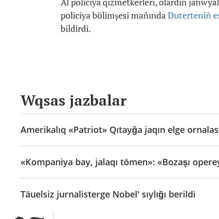
Al policiya qızmetkerleri, olardıñ janwya
policiya bölimşesi mañında
Duterteniñ e
bildirdi.
Wqsas jazbalar
Amerikalıq «Patriot» Qıtayğa jaqın elge ornala
«Kompaniya bay, jalaqı tömen»: «Bozaşı operey
Täuelsiz jurnalisterge Nobel' sıylığı berildi