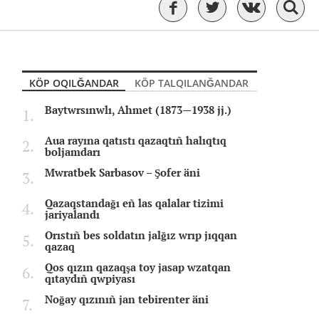
KÖP OQILĞANDAR
KÖP TALQILANĞANDAR
Baytwrsınwlı, Ahmet (1873—1938 jj.)
Aua rayına qatıstı qazaqtıñ halıqtıq
boljamdarı
Mwratbek Sarbasov – Şofer äni
Qazaqstandağı eñ las qalalar tizimi
jariyalandı
Orıstıñ bes soldatın jalğız wrıp jıqqan
qazaq
Qos qızın qazaqşa toy jasap wzatqan
qıtaydıñ qwpiyası
Noğay qızınıñ jan tebirenter äni