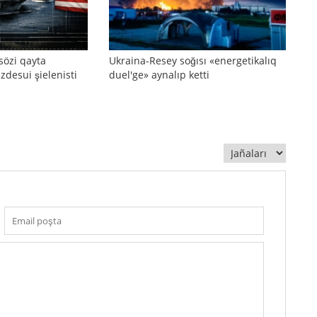
sözi qayta
Ukraina-Resey soğısı «energetikalıq
zdesui şielenisti
duel'ge» aynalıp ketti