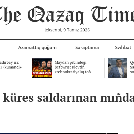
Jeksenbi, 9 Tamız 2026
Azamattıq qoğam
Saraptama
Swhbat
dırbay isi:
Maydan şebindegi
Qo
ğı «kümändi»
betbwrıs: Kievtiñ
Sa
«tehnokratiyalıq töñ..
so
n küres saldarınan mıñ