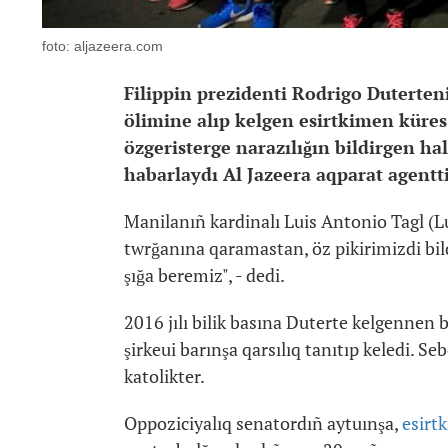
foto: aljazeera.com
Filippin prezidenti Rodrigo Duterte
ölimine alıp kelgen esirtkimen küres
özgeristerge narazılığın bildirgen hal
habarlaydı Al Jazeera aqparat agentt
Manilanıñ kardinalı Luis Antonio Tagl (L
twrğanına qaramastan, öz pikirimizdi bil
şığa beremiz", - dedi.
2016 jılı bilik basına Duterte kelgennen 
şirkeui barınşa qarsılıq tanıtıp keledi. S
katolikter.
Oppoziciyalıq senatordıñ aytuınşa,
esirt