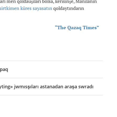
ları men qoldauşıları bolsa, kerisinşe, Manilanıñ
sirtkimen küres sayasatın
qoldaytındarın
“The Qazaq Times”
spaq
ting» jwmısşıları astanadan araşa swradı