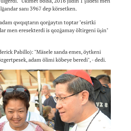
ülgerdi. Ükimet bolsa, 2016 jıldıñ 1 şildesi men
bolğandar sanı 3967 dep körsetken.
adam qwqıqtarın qorğaytın toptar "esirtki
lalar men eresekterdi is qozğamay öltirgeni üşin"
derick Pabillo): "Mäsele sanda emes, öytkeni
e özgertpesek, adam ölimi köbeye beredi", - dedi.