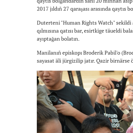
qaytıs bolğandardıñ sanı 20 mıñnan asıp 
2017 jıldıñ 27 qaraşası arasında qaytıs 
Duterteni "Human Rights Watch" sekildi 
qılmısına qatısı bar, esirtkige täueldi ba
ayıptağan bolatın.
Manilanıñ episkopı Broderik Pabil'o (Bro
sayasat äli jürgizilip jatır. Qazir birnärs