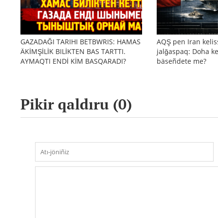
GAZADAĞI TARIHI BETBWRIS: HAMAS
AQŞ pen Iran kelis
ÄKİMŞİLİK BILİKTEN BAS TARTTI.
jalğaspaq: Doha ke
AYMAQTI ENDİ KİM BASQARADI?
bäseñdete me?
Pikir qaldıru (
0
)