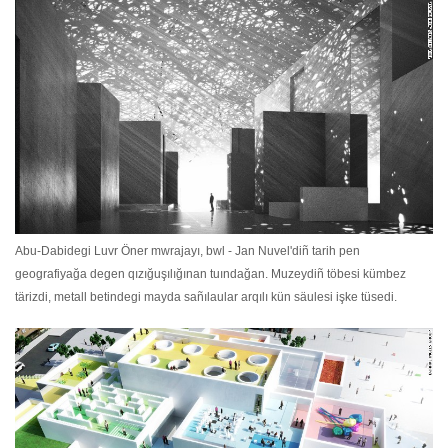
Abu-Dabidegi Luvr Öner mwrajayı, bwl - Jan Nuvel'diñ tarih pen
geografiyağa degen qızığuşılığınan tuındağan. Muzeydiñ töbesi kümbez
tärizdi, metall betindegi mayda sañılaular arqılı kün säulesi işke tüsedi.