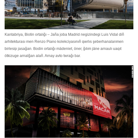
Kantabriya, Biotin ortalığı – Jaña joba Madrid negizindegi Luis Vidal diñ
arhitekturası men Renzo Piano kolekciyasınıñ qwrlıs şeberhanalarımen
birlesip jasağan. Bodin ortalığı mädeniet, öner, ğılım jäne arnaulı uaqıt
ötkizuge arnalğan alañ. Arnay avto twrağı bar.