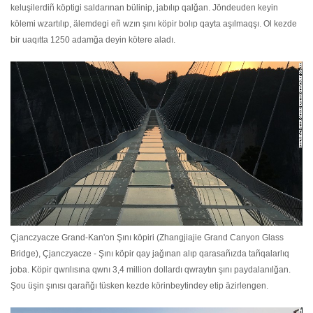
keluşilerdiñ köptigi saldarınan bülinip, jabılıp qalğan. Jöndeuden keyin
kölemi wzartılıp, älemdegi eñ wzın şını köpir bolıp qayta aşılmaqşı. Ol kezde
bir uaqıtta 1250 adamğa deyin kötere aladı.
Çjanczyacze Grand-Kan'on Şını köpiri (Zhangjiajie Grand Canyon Glass
Bridge), Çjanczyacze - Şını köpir qay jağınan alıp qarasañızda tañqalarlıq
joba. Köpir qwrılısına qwnı 3,4 million dollardı qwraytın şını paydalanılğan.
Şou üşin şınısı qarañğı tüsken kezde körinbeytindey etip äzirlengen.