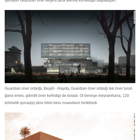
qwraytın Guardian öner keşeni jaña älemdi körsetuge bağıttalğan.
Guardian öner ortalığı, Beyjiñ - Alayda, Guardian öner ortalığı tek öner turalı
ğana emes, gibridti öner keñistigi de boladı. Ol birneşe meyramhana, 120
bölmelik qonaqüy jäne bilim beru nısandarın biriktiredi.