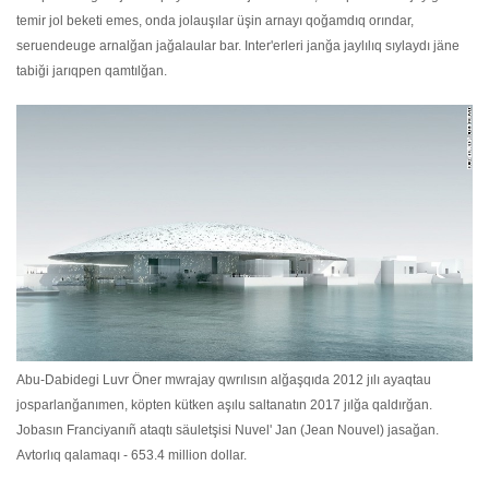
temir jol beketi emes, onda jolauşılar üşin arnayı qoğamdıq orındar,
seruendeuge arnalğan jağalaular bar. Inter'erleri janğa jaylılıq sıylaydı jäne
tabiği jarıqpen qamtılğan.
Abu-Dabidegi Luvr Öner mwrajay qwrılısın alğaşqıda 2012 jılı ayaqtau
josparlanğanımen, köpten kütken aşılu saltanatın 2017 jılğa qaldırğan.
Jobasın Franciyanıñ ataqtı säuletşisi Nuvel' Jan (Jean Nouvel) jasağan.
Avtorlıq qalamaqı - 653.4 million dollar.