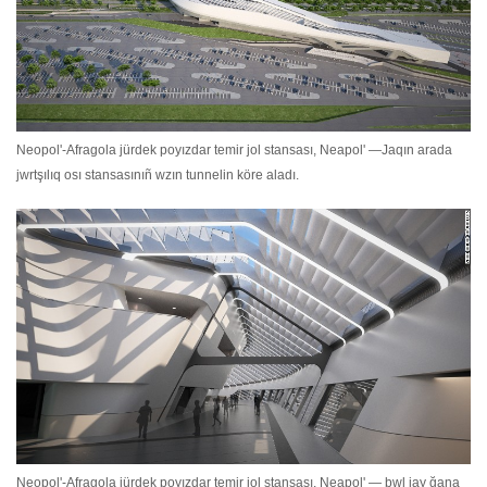
Neopol'-Afragola jürdek poyızdar temir jol stansası, Neapol' —Jaqın arada
jwrtşılıq osı stansasınıñ wzın tunnelin köre aladı.
Neopol'-Afragola jürdek poyızdar temir jol stansası, Neapol' — bwl jay ğana