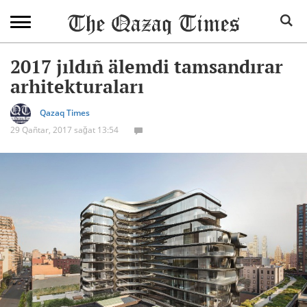
2017 jıldıñ älemdi tamsandırar
arhitekturaları
Qazaq Times
29 Qañtar, 2017 sağat 13:54