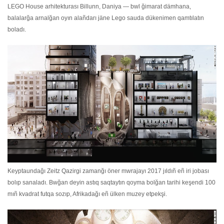
LEGO House arhitekturası Billunn, Daniya — bwl ğimarat dämhana,
balalarğa arnalğan oyın alañdarı jäne Lego sauda dükenimen qamtılatın
boladı.
Keyptaundağı Zeitz Qazirgi zamanğı öner mwrajayı 2017 jıldıñ eñ iri jobası
bolıp sanaladı. Bwğan deyin astıq saqtaytın qoyma bolğan tarihi keşendi 100
mıñ kvadrat futqa sozıp, Afrikadağı eñ ülken muzey etpekşi.