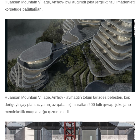
Huanşan Mountain Village, An'hoy- bwl auqımdı joba jergilikti taulı mädenietti
körsetuge bağıttalğan.
Huanşan Mountain Village, An'hoy - aymaqtıñ tolqın tärizdes belesteri, köp
deñgeyli şay plantaciyaları, az qabattı ğimarattarı 200 futtı qwrap, jeke jäne
memlekettik maqsattarğa qızmet etedi.