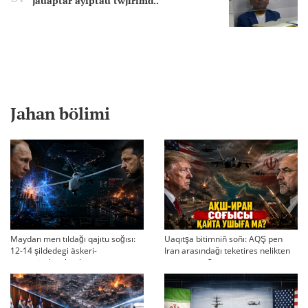
jauaptar ayıptau twjırımd..
Jahan bölimi
Maydan men tıldağı qajıtu soğısı:
Uaqıtşa bitimniñ soñı: AQŞ pen
12-14 şildedegi äskeri-
Iran arasındağı teketires nelikten
strategiyalıq ahual
qayta uşıqtı?