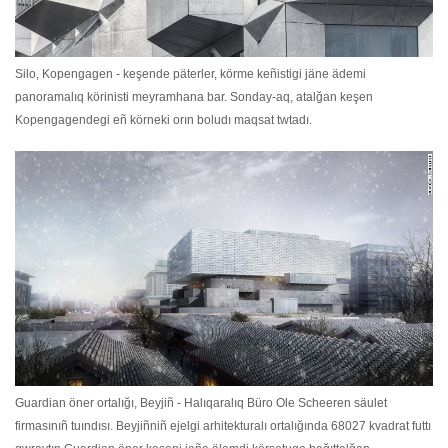
Silo, Kopengagen - keşende päterler, körme keñistigi jäne ädemi
panoramalıq körinisti meyramhana bar. Sonday-aq, atalğan keşen
Kopengagendegi eñ körneki orın boludı maqsat twtadı.
Guardian öner ortalığı, Beyjiñ - Halıqaralıq Büro Ole Scheeren säulet
firmasınıñ tuındısı. Beyjiñniñ ejelgi arhitekturalı ortalığında 68027 kvadrat futtı