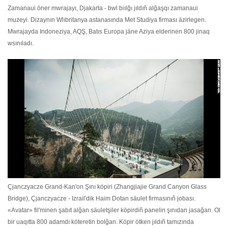
Zamanaui öner mwrajayı, Djakarta - bwl biılğı jıldıñ alğaşqı zamanaui
muzeyi. Dizaynın Wlıbritanya astanasında Met Studiya firması äzirlegen.
Mwrajayda Indoneziya, AQŞ, Batıs Europa jäne Aziya elderinen 800 jinaq
wsınıladı.
Çjanczyacze Grand-Kan'on Şını köpiri (Zhangjiajie Grand Canyon Glass
Bridge), Çjanczyacze - Izrail'dik Haim Dotan säulet firmasınıñ jobası.
«Avatar» fil'minen şabıt alğan säuletşiler köpirdiñ panelin şınıdan jasağan. Ol
bir uaqıtta 800 adamdı köteretin bolğan. Köpir ötken jıldıñ tamızında