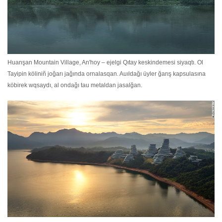
Huanşan Mountain Village, An'hoy – ejelgi Qıtay keskindemesi siyaqtı. Ol
Tayipin köliniñ joğarı jağında ornalasqan. Auıldağı üyler ğarış kapsulasına
köbirek wqsaydı, al ondağı tau metaldan jasalğan.