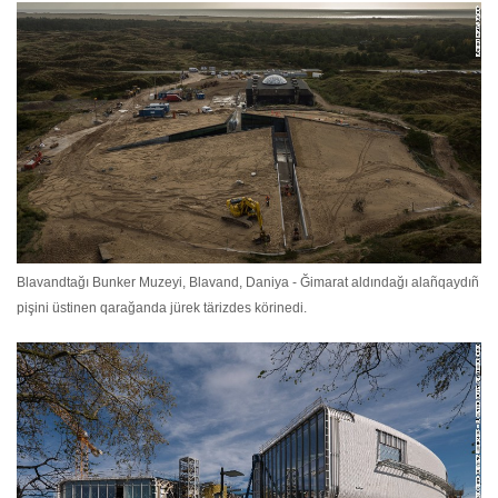
Blavandtağı Bunker Muzeyi, Blavand, Daniya - Ğimarat aldındağı alañqaydıñ
pişini üstinen qarağanda jürek tärizdes körinedi.