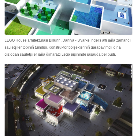
LEGO House arhitekturası Billunn, Daniya - B'yarke Ingel's attı jaña zamanğı
säuletşiler tobınıñ tuındısı. Konstruktor bölşekteriniñ qarapayımdılığına
qızıqqan säuletşiler jaña ğimarattı Lego pişininde jasauğa bel budı.