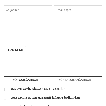
JARIYALAU
KÖP OQILĞANDAR
KÖP TALQILANĞANDAR
Baytwrsınwlı, Ahmet (1873—1938 jj.)
Aua rayına qatıstı qazaqtıñ halıqtıq boljamdarı