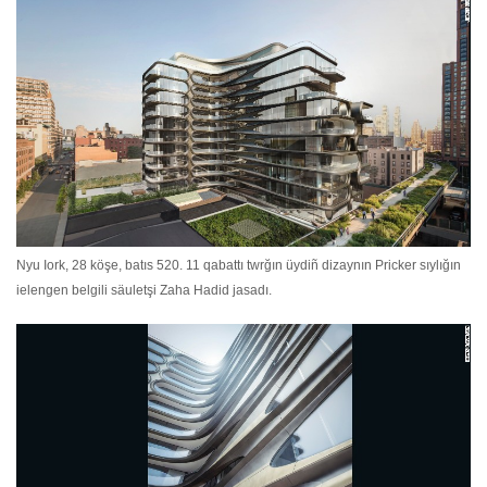
Nyu Iork, 28 köşe, batıs 520. 11 qabattı twrğın üydiñ dizaynın Pricker sıylığın
ielengen belgili säuletşi Zaha Hadid jasadı.