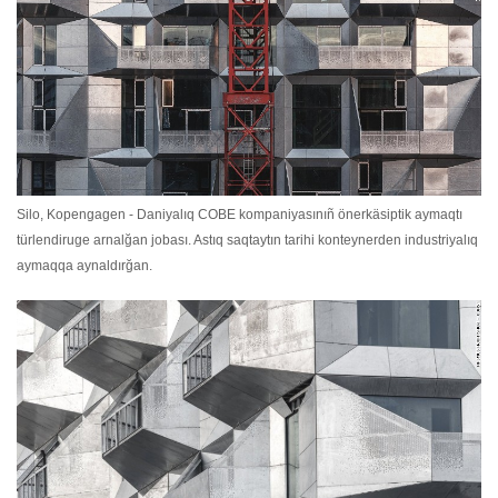
Silo, Kopengagen - Daniyalıq COBE kompaniyasınıñ önerkäsiptik aymaqtı
türlendiruge arnalğan jobası. Astıq saqtaytın tarihi konteynerden industriyalıq
aymaqqa aynaldırğan.