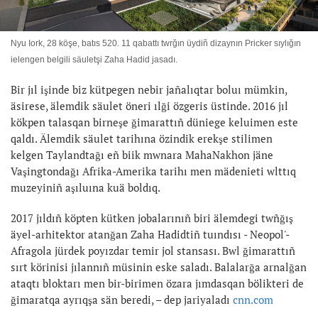
Nyu Iork, 28 köşe, batıs 520. 11 qabattı twrğın üydiñ dizaynın Pricker sıylığın
ielengen belgili säuletşi Zaha Hadid jasadı.
Bir jıl işinde biz kütpegen nebir jañalıqtar boluı mümkin,
äsirese, älemdik säulet öneri ılği özgeris üstinde. 2016 jıl
kökpen talasqan birneşe ğimarattıñ düniege keluimen este
qaldı. Älemdik säulet tarihına özindik erekşe stilimen
kelgen Taylandtağı eñ biik mwnara MahaNakhon jäne
Vaşingtondağı Afrika-Amerika tarihı men mädenieti wlttıq
muzeyiniñ aşıluına kuä boldıq.
2017 jıldıñ köpten kütken jobalarınıñ biri älemdegi twñğış
äyel-arhitektor atanğan Zaha Hadidtiñ tuındısı - Neopol'-
Afragola jürdek poyızdar temir jol stansası. Bwl ğimarattıñ
sırt körinisi jılannıñ müsinin eske saladı. Balalarğa arnalğan
ataqtı bloktarı men bir-birimen özara jımdasqan bölikteri de
ğimaratqa ayrıqşa sän beredi, – dep jariyaladı
cnn.com