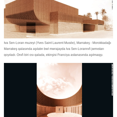
Iva Sen-Loran muzeyi (Yves Saint Laurent Musée), Marrakeş - Morokkadağı
Marrakeş qalasında aşılatın bwl mwrajayda Iva Sen-Lorannıñ jwmıstarı
qoyıladı. Onıñ biri osı qalada, ekinşisi Franciya astanasında aşılmaqşı.