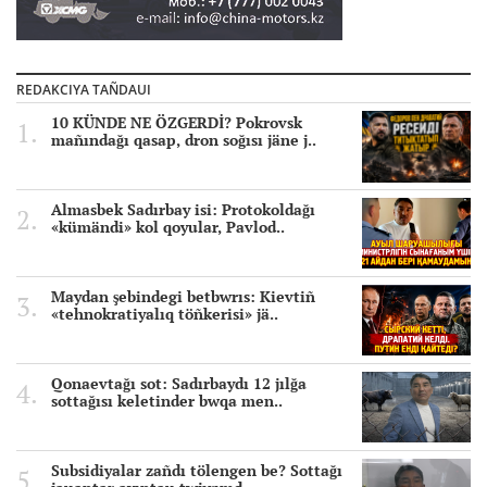
REDAKCIYA TAÑDAUI
10 KÜNDE NE ÖZGERDİ? Pokrovsk
mañındağı qasap, dron soğısı jäne j..
Almasbek Sadırbay isi: Protokoldağı
«kümändi» kol qoyular, Pavlod..
Maydan şebindegi betbwrıs: Kievtiñ
«tehnokratiyalıq töñkerisi» jä..
Qonaevtağı sot: Sadırbaydı 12 jılğa
sottağısı keletinder bwqa men..
Subsidiyalar zañdı tölengen be? Sottağı