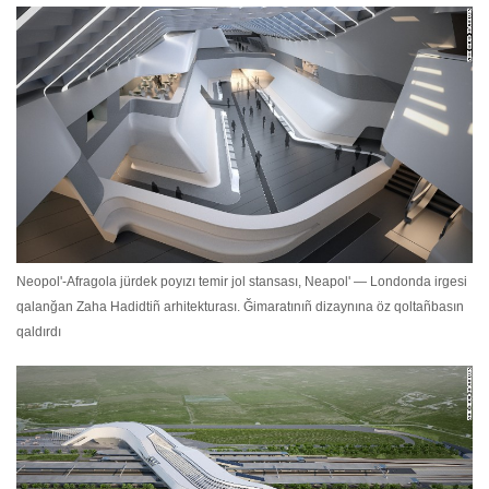
Neopol'-Afragola jürdek poyızı temir jol stansası, Neapol' — Londonda irgesi
qalanğan Zaha Hadidtiñ arhitekturası. Ğimaratınıñ dizaynına öz qoltañbasın
qaldırdı