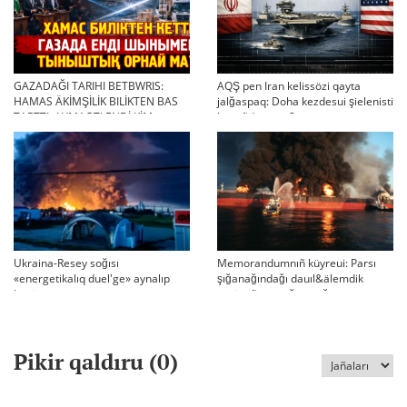
GAZADAĞI TARIHI BETBWRIS:
AQŞ pen Iran kelissözi qayta
HAMAS ÄKİMŞİLİK BILİKTEN BAS
jalğaspaq: Doha kezdesui şielenisti
TARTTI. AYMAQTI ENDİ KİM
bäseñdete me?
BASQARADI?
Ukraina-Resey soğısı
Memorandumnıñ küyreui: Parsı
«energetikalıq duel'ge» aynalıp
şığanağındağı dauıl&älemdik
ketti
tärtiptiñ sın sağatı soğıp twr
Pikir qaldıru (
0
)