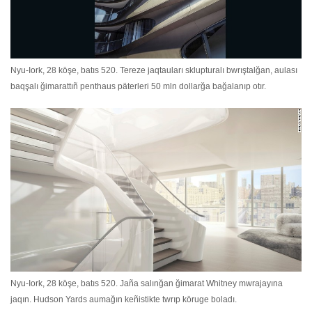
Nyu-Iork, 28 köşe, batıs 520. Tereze jaqtauları sklupturalı bwrıştalğan, aulası
baqşalı ğimarattıñ penthaus päterleri 50 mln dollarğa bağalanıp otır.
Nyu-Iork, 28 köşe, batıs 520. Jaña salınğan ğimarat Whitney mwrajayına
jaqın. Hudson Yards aumağın keñistikte twrıp köruge boladı.