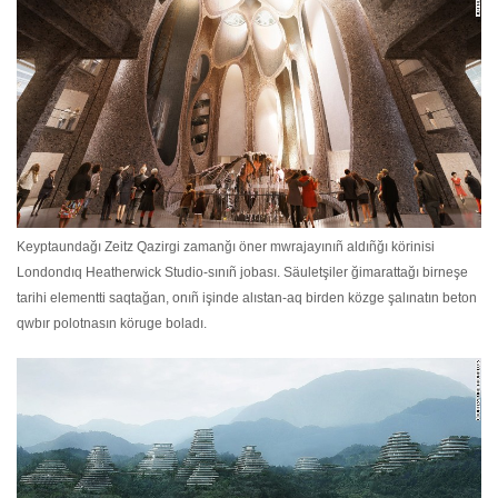
Keyptaundağı Zeitz Qazirgi zamanğı öner mwrajayınıñ aldıñğı körinisi
Londondıq Heatherwick Studio-sınıñ jobası. Säuletşiler ğimarattağı birneşe
tarihi elementti saqtağan, onıñ işinde alıstan-aq birden közge şalınatın beton
qwbır polotnasın köruge boladı.