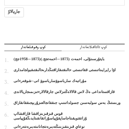
جاريالاۋ
كوپ تالتالقىلانعاندار
كوپ وقىوقىلعاندار
بايتۇرسىنۇلى، احمەت (1873—احمەتجج.)(1873—1938جج)
اۋا رايرايىناتىستى ققاتىستى حالىقتىقازاقتىڭدارىحالىقتىقبولجامدارى
مۇراتبەك سارباسوۆسارباسوۆ انى–شوفەرءانى
قازاقستانداعى ەڭ لاس قالالاەڭتىزلاس جارقالالارءتىزىمىجاريالاندى
ورىستىڭ بەس سولبەسىن جسولداتىنىپ جىققانجالعىزۇرىپجىققانقازاق
قوس قىزقىزىنزاقشا قازاقشااپ
ۇزاتقتويقىتاجاساپقۇپياسۇزاتقانقىتايدىڭقۇپياسى
نوعاي قىزىنقىزىنىڭتەبىرەنتجانانىتەبىرەنتەرءانى