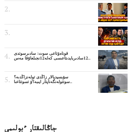
قوناەۆتاعى سوت: سادىرسوتدى
12سادىربايدىتاعىسى كەلە12نجىلعاۇقا مەس..
سۋبسيديالار زاڭدى تولەنزاڭدىە؟
سوتتولەنگەناپتار ايىبە؟ۋ تسوتتاعىا..
جاڭالىقتار ءبولىمى