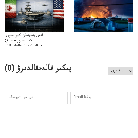
اقش پەنپەنان كيرانسوزى
كەلىسسوزىعاسپاق:
دوقايتازدەسۋىجالعاسپاقتى
باسەڭدەتدوحا؟
كەزدەسۋىشيەلەنىستىباسەڭدەتەمە؟
پىكىر قالدىقالدىرۋ (
0
)