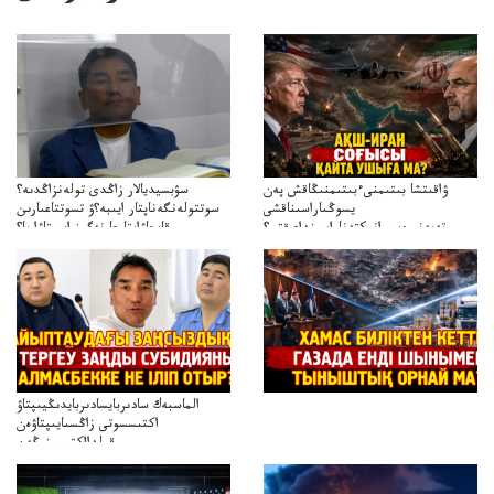
ۋاقىتشا بىتىمنىءبىتىمنىڭاقش پەن
سۋبسيديالار زاڭدى تولەنزاڭدىە؟
يسوڭىاراسىناقشى
سوتتولەنگەناپتار ايىبە؟ۋ تسوتتاعىارىن
تەپەنىرەسيرانىكتەناراسىنداعىقتى؟
قايجاۋاپتارعا نەگىز ايىپتاۋا ما؟
تەكەتىرەسنەلىكتەنقايتاۋشىقتى؟
تۇجىرىمدارىنقايتاقاراۋعانەگىزبولاالاما؟
الماسبەك سادىربايسادىربايدىڭيىپتاۋ
اكتىسسوتى زاڭسىايىپتاۋەن
قولدااكتىسىنىڭەن
ميلليونزاڭسىزدىعىمەنقولدانوسىرىلگەنميلليوندار