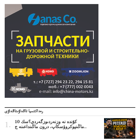
رەداكتسيا تاڭداۋىتاڭداۋى
10 كۇندە نە وزنەردىوزگەردى؟سك
ماڭىنپوكروۆسكاپ، درون ماڭىنداعىنە ج..