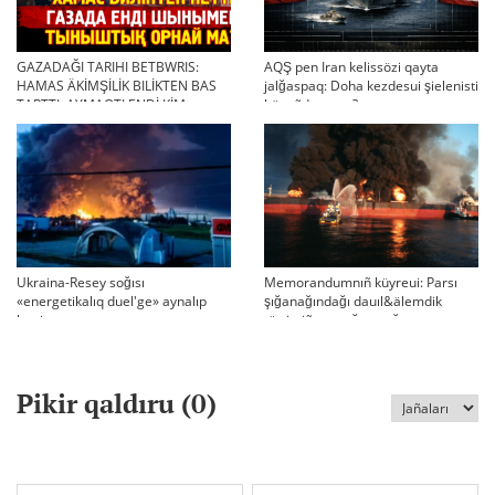
GAZADAĞI TARIHI BETBWRIS:
AQŞ pen Iran kelissözi qayta
HAMAS ÄKİMŞİLİK BILİKTEN BAS
jalğaspaq: Doha kezdesui şielenisti
TARTTI. AYMAQTI ENDİ KİM
bäseñdete me?
BASQARADI?
Ukraina-Resey soğısı
Memorandumnıñ küyreui: Parsı
«energetikalıq duel'ge» aynalıp
şığanağındağı dauıl&älemdik
ketti
tärtiptiñ sın sağatı soğıp twr
Pikir qaldıru (
0
)