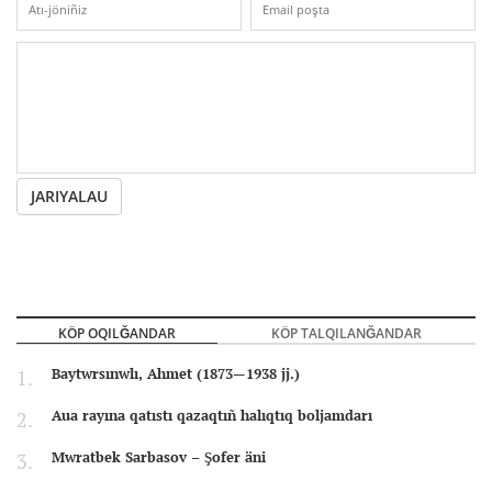
JARIYALAU
KÖP OQILĞANDAR
KÖP TALQILANĞANDAR
Baytwrsınwlı, Ahmet (1873—1938 jj.)
Aua rayına qatıstı qazaqtıñ halıqtıq boljamdarı
Mwratbek Sarbasov – Şofer äni