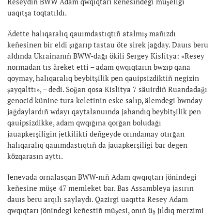
Reseydiñ BWW Adam qwqıqtarı keñesindegi müşeligi
uaqıtşa toqtatıldı.
Ädette halıqaralıq qauımdastıqtıñ atalmış mañızdı
keñesinen bir eldi şığarıp tastau öte sirek jağday. Dauıs beru
aldında Ukrainanıñ BWW-dağı ökili Sergey Kislitya: «Resey
normadan tıs äreket etti – adam qwqıqtarın bwzıp qana
qoymay, halıqaralıq beybitşilik pen qauipsizdiktiñ negizin
şayqalttı», – dedi. Soğan qosa Kislitya 7 säuirdiñ Ruandadağı
genocid künine tura keletinin eske salıp, älemdegi bwnday
jağdaylardıñ wdayı qaytalanuında jahandıq beybitşilik pen
qauipsizdikke, adam qwqığına qorğan boludağı
jauapkerşiligin jetkilikti deñgeyde orındamay otırğan
halıqaralıq qauımdastıqtıñ da jauapkerşiligi bar degen
közqarasın ayttı.
Jenevada ornalasqan BWW-nıñ Adam qwqıqtarı jönindegi
keñesine müşe 47 memleket bar. Bas Assambleya jasırın
dauıs beru arqılı saylaydı. Qazirgi uaqıtta Resey Adam
qwqıqtarı jönindegi keñestiñ müşesi, onıñ üş jıldıq merzimi