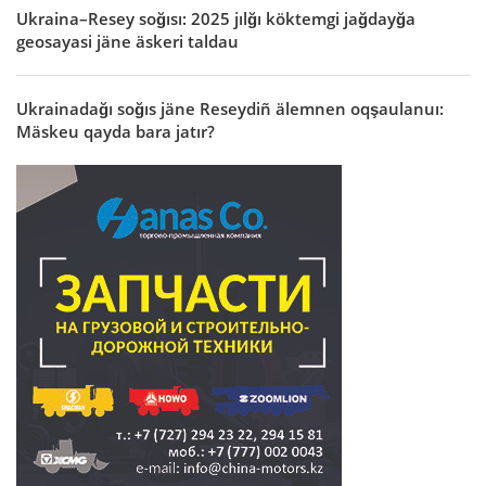
Ukraina–Resey soğısı: 2025 jılğı köktemgi jağdayğa
geosayasi jäne äskeri taldau
Ukrainadağı soğıs jäne Reseydiñ älemnen oqşaulanuı:
Mäskeu qayda bara jatır?