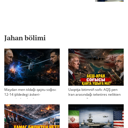
Jahan bölimi
Maydan men tıldağı qajıtu soğısı:
Uaqıtşa bitimniñ soñı: AQŞ pen
12-14 şildedegi äskeri-
Iran arasındağı teketires nelikten
strategiyalıq ahual
qayta uşıqtı?