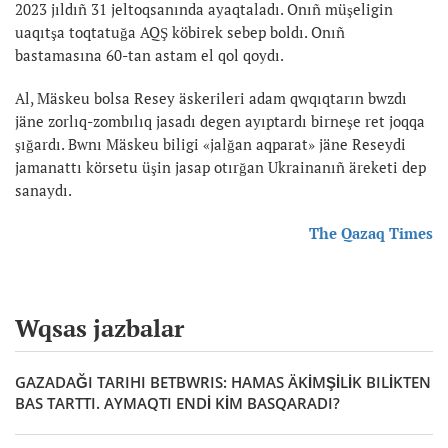
2023 jıldıñ 31 jeltoqsanında ayaqtaladı. Onıñ müşeligin
uaqıtşa toqtatuğa AQŞ köbirek sebep boldı. Onıñ
bastamasına 60-tan astam el qol qoydı.
Al, Mäskeu bolsa Resey äskerileri adam qwqıqtarın bwzdı
jäne zorlıq-zombılıq jasadı degen ayıptardı birneşe ret joqqa
şığardı. Bwnı Mäskeu biligi «jalğan aqparat» jäne Reseydi
jamanattı körsetu üşin jasap otırğan Ukrainanıñ äreketi dep
sanaydı.
The Qazaq Times
Wqsas jazbalar
GAZADAĞI TARIHI BETBWRIS: HAMAS ÄKİMŞİLİK BILİKTEN
BAS TARTTI. AYMAQTI ENDİ KİM BASQARADI?