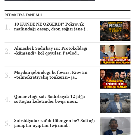
REDAKCIYA TAÑDAUI
10 KÜNDE NE ÖZGERDİ? Pokrovsk
mañındağı qasap, dron soğısı jäne j..
Almasbek Sadırbay isi: Protokoldağı
«kümändi» kol qoyular, Pavlod..
Maydan şebindegi betbwrıs: Kievtiñ
«tehnokratiyalıq töñkerisi» jä..
Qonaevtağı sot: Sadırbaydı 12 jılğa
sottağısı keletinder bwqa men..
Subsidiyalar zañdı tölengen be? Sottağı
jauaptar ayıptau twjırımd..