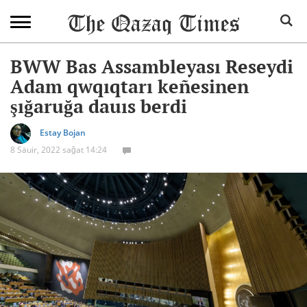
BWW Bas Assambleyası Reseydi
Adam qwqıqtarı keñesinen
şığaruğa dauıs berdi
Estay Bojan
8 Säuir, 2022 sağat 14:24