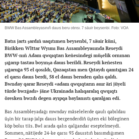
BWW Bas Assambleyasınıñ dauıs beru otırısı. 7 säuir beysenbi. Foto: VOA
Batıs jartı şardıñ uaqıtımen beysenbi, 7 säuir küni,
Birikken Wlttar Wyımı Bas Assambleyasında Reseydi
BWW-nıñ Adam qwqıqtarı keñesindegi müşelik ornınan
şığarıp tastau boyınşa dauıs berildi. Reseydi keñesten
şığaruğa 93 el qosıldı, Qazaqstan men Qıtaydı qamtığan 24
el qarsı dauıs berdi, 58 el dauıs beruden qalıs qaldı.
Bwnday qarar Reseydi «adam qwqıqtarın auır äri jüyeli
türde bwzğadı» jäne Ukrainada halıqaralıq qwqıqtı
öresken bwzdı degen ayıpqa baylanıstı qaralğan edi.
Bas Assambleyadağı mwnday mäselelerde qaulı qabıldau
üşin bir tarap jalpı dauıs bergenderdiñ üşten eki böleginen
köp boluı tiis. Bwl arada qalıs qalğandar eseptelmeydi.
Sonımen, nätijede 24-ke qarsı 93 dauıstıñ basımdığımen