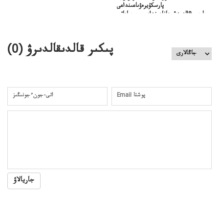
پارسكۇيرەۋىاعىنداعى
پارسى&الەمدشىعاناعىنداعىسىن ساعاتى
ۋىل&الەمدىكءتارتىپتىڭسىنساعاتىسوعىپتۇر
پىكىر قالدىقالدىرۋ (
0
)
جاريالاۋ