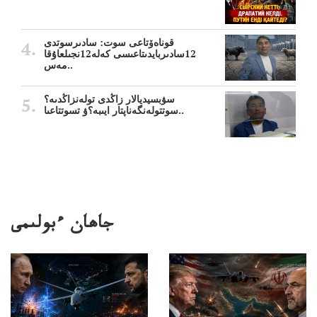
قوناەۆتاعى سوت: سادىرسوتدى
12سادىربايدىتاعىسى كەلە12نجىلعاۇقا
مەس..
سۋبسيديالار زاڭدى تولەنزاڭدىە؟
سوتتولەنگەناپتار ايىبە؟ۋ تسوتتاعىا..
جاھان ءبولىمى