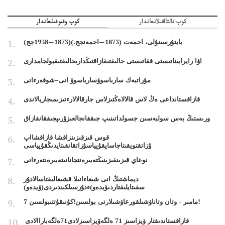
كوپ تالتالقىلانعاندار
كوپ وقىوقىلعاندار
بايتۇرسىنۇلى، احمەت (1873—احمەتجج.)(1873—1938جج)
اۋا رايرايىناتىستى ققاتىستى حالىقتىقازاقتىڭدارىحالىقتىقبولجامدارى
مۇراتبەك سارباسوۆسارباسوۆ انى–شوفەرءانى
قازاقستانداعى ەڭ لاس قالالاەڭتىزلاس جارقالالارءتىزىمىجاريالاندى
ورىستىڭ بەس سولبەسىن جسولداتىنىپ جىققانجالعىزۇرىپجىققانقازاق
قوس قىزقىزىنزاقشا قازاقشااپ
ۇزاتقتويقىتاجاساپقۇپياسۇزاتقانقىتايدىڭقۇپياسى
نوعاي قىزىنقىزىنىڭتەبىرەنتجانانىتەبىرەنتەرءانى
ديماشتىڭ انى شىعاءانىلا قشىعالىقتاسالادۇر
سقىتايلىقتاردىۆيدەو)ءدۇرسىلكىندىردى(ۆيدەو)
7 مامىر - وتان وتاناۋشىلقورعاۋشىلارتى بولسىن!كۇنىقۇتتىبولسىن!
قازاقستاندىقتار ۆيزاسىز 71 ەلگەۆيزاسىزلادى71ەلگەباراالادى