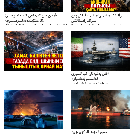
ۋاقىتشا بىتىمنىءبىتىمنىڭاقش پەن
مايدان مەن تىمەنعى قتىلداعىوعىسى:
يسوڭىاراسىناقشى
1قاجىتۋىلدەدەگسوعىسىري-
تەپەنىرەسيرانىكتەناراسىنداعىقتى؟
سترات12ي14ىشىلدەدەگىاسكەريستراتەگيالىقاحۋال
تەكەتىرەسنەلىكتەنقايتاۋشىقتى؟
اقش پەنپەنان كيرانسوزى
كەلىسسوزىعاسپاق:
دوقايتازدەسۋىجالعاسپاقتى
باسەڭدەتدوحا؟
كەزدەسۋىشيەلەنىستىباسەڭدەتەمە؟
مەموراندۋمنىڭ كۇيرەۋى: