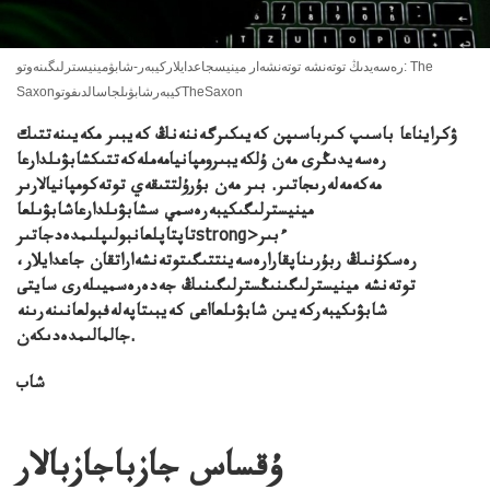
رەسەيدىڭ توتەنشە توتەنشەار مينيسجاعدايلاركيبەر-شابۋمينيسترلىگىنەوتو: The
SaxonكيبەرشابۋىلجاسالدىفوتوTheSaxon
ۋكرايناعا باسىپ كىرباسىپن كەيىكىرگەننەنڭ كەيبىر مكەيىنەتتىك
رەسەيدىڭرى مەن ۇلكەيبىرومپانيامەملەكەتتىكشابۋىلدارعا
مەكەمەلەرىجاتىر. بىر مەن بۇرۇلتتىقەي توتەكومپانيالارىر
مينيسترلىگىكيبەرەسمي سشابۋىلدارعاشابۋىلعا
تاپتاپلعانبولىپلىمدەدجاتىرstrong>ءبىر
رەسكۇنىڭ ربۇرىناپقارارەسەينتتىگىتوتەنشەاراتقان جاعدايلار،
توتەنشە مينيسترلىگىنىڭسترلىگىنىڭ جەدەرەسميىلەرى سايتى
شابۋىكيبەركەيىن شابۋىلعااعى كەيبىتاپەلەفبولعانىنەرىنە
جالمالىمدەدىكەن.
شاب
ۇقساس جازباجازبالار