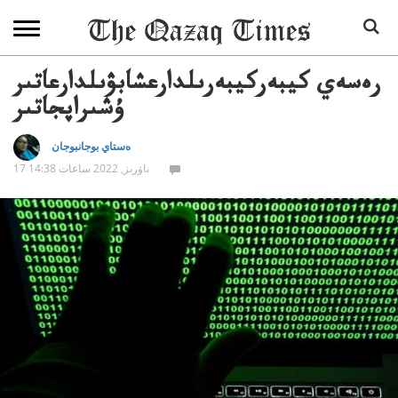
رەسەي كيبەركيبەرىلدارعشابۋىلدارعاتىر
ۇشىراپجاتىر
ەستاي بوجانبوجان
17 ناۋرىز, 2022 ساعات 14:38