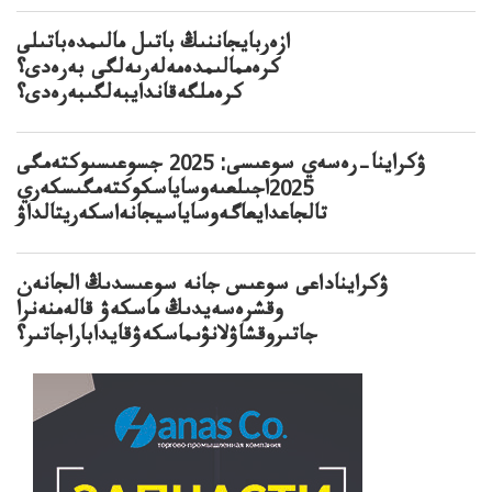
ازەربايجاننىڭ باتىل مالىمدەباتىلى
كرەممالىمدەمەلەرىەلگى بەرەدى؟
كرەملگەقاندايبەلگىبەرەدى؟
ۋكراينا–رەسەي سوعىسى: 2025 جسوعىسىوكتەمگى
2025اجىلعىەوساياسكوكتەمگىسكەري
تالجاعدايعاگەوساياسيجانەاسكەريتالداۋ
ۋكرايناداعى سوعىس جانە سوعىسدىڭ الجانەن
وقشرەسەيدىڭ ماسكەۋ قالەمنەنرا
جاتىروقشاۋلانۋىماسكەۋقايداباراجاتىر؟