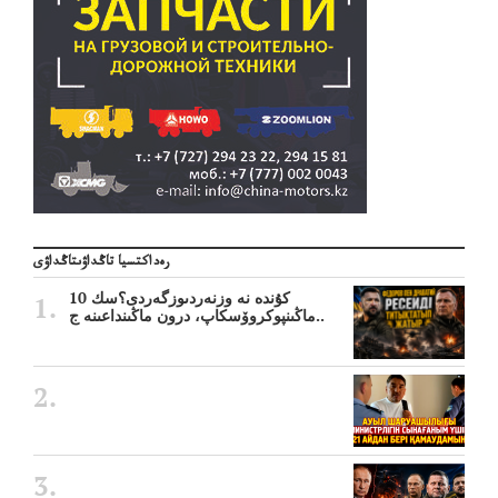
رەداكتسيا تاڭداۋىتاڭداۋى
10 كۇندە نە وزنەردىوزگەردى؟سك
ماڭىنپوكروۆسكاپ، درون ماڭىنداعىنە ج..