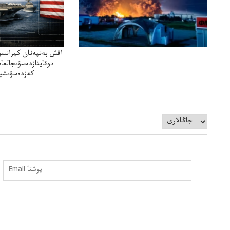
اقش پەنپەنان كيرانسو
دوقايتازدەسۋىجالعا
كەزدەسۋىشيە