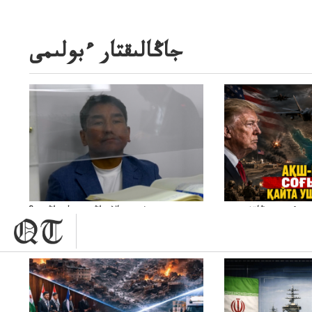
جاڭالىقتار ءبولىمى
ىمنىءبىتىمنىڭاقش پەن
سۋبسيديالار زاڭدى تولەنزاڭدىە؟
يسوڭىاراسىناقشى
سوتتولەنگەناپتار ايىبە؟ۋ تسوتتاعىارىن
انىكتەناراسىنداعىقتى؟
قايجاۋاپتارعا نەگىز ايىپتاۋا ما؟
سنەلىكتەنقايتاۋشىقتى؟
تۇجىرىمدارىنقايتاقاراۋعانەگىزبولاالاما؟