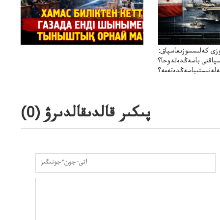
زى كەلىسسوزىعاسپاق:
سپاقتى باسەڭدەتدوحا؟
لەنىستىباسەڭدەتەمە؟
پىكىر قالدىقالدىرۋ (
0
)