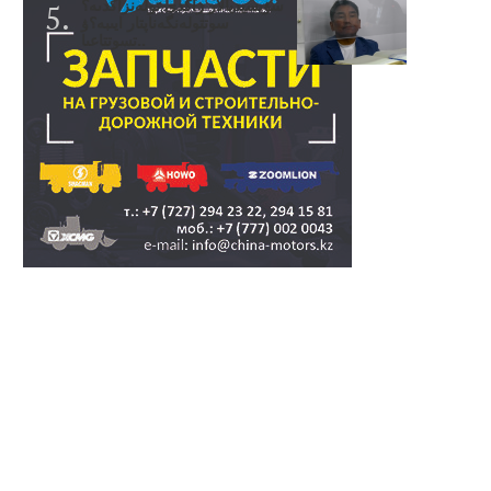
سۋبسيديالار زاڭدى تولەنزاڭدىە؟
سوتتولەنگەناپتار ايىبە؟ۋ
تسوتتاعىا..