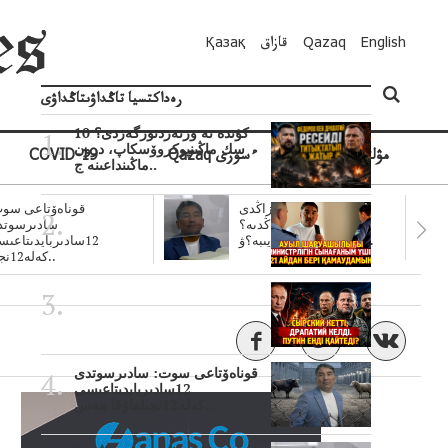
English
Qazaq
قازاق
Қазақ
رەداكتسيا تاڭداۋىتاڭداۋى
10 كۇندە نە وزنەردىوزگەردى؟
سك ماڭىنپوكروۆسكاپ، درون
مۋلتيمەديا
Qazaq ءسوزى
COVID-19
ماڭىنداعىنە ج..
سۋبسيديالار زاڭدى
قوناەۆتاعى سوت
تولەنزاڭدىە؟
سادىرسوتد
سوتتولەنگەناپتار ايىبە؟ۋ..
12سادىربايدىتاعى
كەلە12نجى..
قوناەۆتاعى سوت: سادىرسوتدى
12سادىربايدىتاعىسى
كەلە12نجىلعاۇقا مەس..