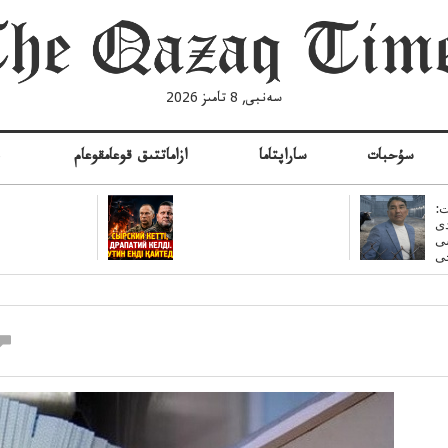
سەنبى, 8 تامىز 2026
سۇحبات
ساراپتاما
ازاماتتىق قوعامقوعام
ە
:
ى
سى