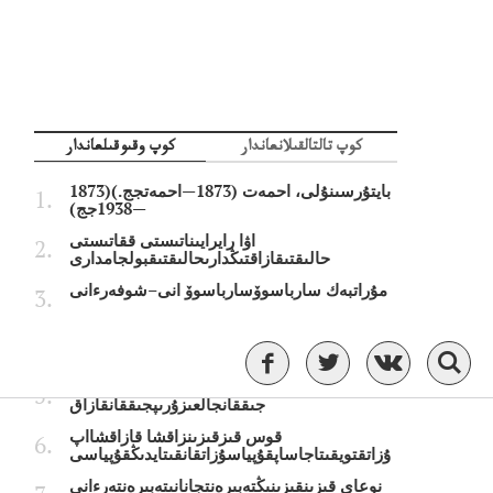
كوپ تالتالقىلانعاندار
كوپ وقىوقىلعاندار
بايتۇرسىنۇلى، احمەت (1873—احمەتجج.)(1873
—1938جج)
اۋا رايرايىناتىستى ققاتىستى
حالىقتىقازاقتىڭدارىحالىقتىقبولجامدارى
مۇراتبەك سارباسوۆسارباسوۆ انى–شوفەرءانى
قازاقستانداعى ەڭ لاس قالالاەڭتىزلاس
جارقالالارءتىزىمىجاريالاندى
ورىستىڭ بەس سولبەسىن جسولداتىنىپ
جىققانجالعىزۇرىپجىققانقازاق
قوس قىزقىزىنزاقشا قازاقشااپ
ۇزاتقتويقىتاجاساپقۇپياسۇزاتقانقىتايدىڭقۇپياسى
نوعاي قىزىنقىزىنىڭتەبىرەنتجانانىتەبىرەنتەرءانى