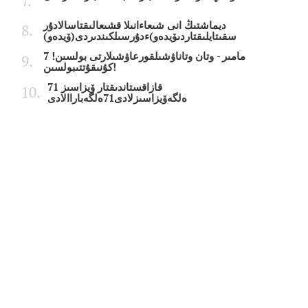
ديماشتىڭ انى شىعاءانىلا قشىعالىقتاسالادۇر
سقىتايلىقتاردىۆيدەو)ءدۇرسىلكىندىردى(ۆيدەو)
7 مامىر - وتان وتاناۋشىلقورعاۋشىلارتى بولسىن!
كۇنىقۇتتىبولسىن!
قازاقستاندىقتار ۆيزاسىز 71
ەلگەۆيزاسىزلادى71ەلگەباراالادى