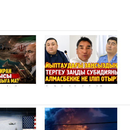
الماسبەك سادىربايسادىربايدىڭيىپتاۋ
ۋاقىتشا بىت
اكتىسسوتى زاڭسىايىپتاۋەن قولدااكتىسىنىڭەن
ميلليونزاڭسىزدىعىمەنقولدانوسىرىلگەنميلليوندار
تەپەنىرەسير
تەكەتىرە