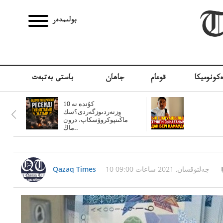
بولىمدەر
كونوميكا
قوعام
جاھان
باستى بەتبەت
10 كۇندە نە
وزنەردىوزگەردى؟سك
ماڭىنپوكروۆسكاپ، درون
ماڭ..
10 جەلتوقسان, 2021 ساعات 09:00
Qazaq Times