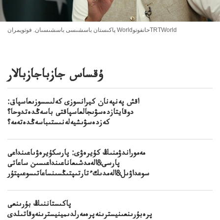
پاكىستان باسشىسى باسشىسىان. فوتويمران WorldحانفوتوTRTWorld
ۇقساس جازباجازبالار
اقش پەنپەنان كيرانسوزى كەلىسسوزىعاسپاق:
دوقايتازدەسۋىجالعاسپاقتى باسەڭدەتدوحا؟
كەزدەسۋىشيەلەنىستىباسەڭدەتەمە؟
مەموراندۋمنىڭ كۇيرەۋى: پارسكۇيرەۋىاعىنداعى
پارسى&الەمدشىعاناعىنداعىسىن ساعاتى
سوعداۋىل&الەمدىكءتارتىپتىڭسىنساعاتىسوعىپتۇر
پاكىستاننىڭ بۇرىنعى
پرەبۇرىنعىنيسترىنەپرەمەرلدىمينيسترىنەوقاتىلدى