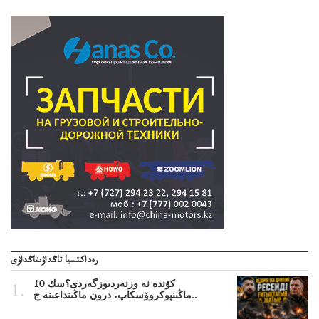
رەداكتسيا تاڭداۋىتاڭداۋى
10 كۇندە نە وزنەردىوزگەردى؟سك
ماڭىنپوكروۆسكاپ، درون ماڭىنداعىنە ج..