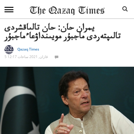
يمران حان: حان تالىاقشردى
تالىپتەردى ماجبۇر مويىنداۋعاءماجبۇر
Qazaq Times
5 قازان, 2021 ساعات 12:17