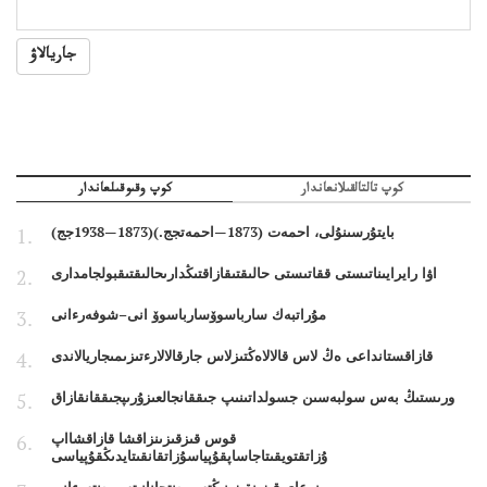
جاريالاۋ
كوپ تالتالقىلانعاندار
كوپ وقىوقىلعاندار
بايتۇرسىنۇلى، احمەت (1873—احمەتجج.)(1873—1938جج)
اۋا رايرايىناتىستى ققاتىستى حالىقتىقازاقتىڭدارىحالىقتىقبولجامدارى
مۇراتبەك سارباسوۆسارباسوۆ انى–شوفەرءانى
قازاقستانداعى ەڭ لاس قالالاەڭتىزلاس جارقالالارءتىزىمىجاريالاندى
ورىستىڭ بەس سولبەسىن جسولداتىنىپ جىققانجالعىزۇرىپجىققانقازاق
قوس قىزقىزىنزاقشا قازاقشااپ
ۇزاتقتويقىتاجاساپقۇپياسۇزاتقانقىتايدىڭقۇپياسى