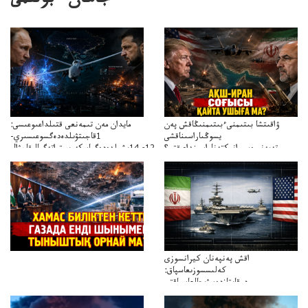
جاھان ءبولىمى
ۋاقىتشا بىتىمنىءبىتىمنىڭاقش پەن
مايدان مەن تىمەنعى قتىلداعىوعىسى:
يسوڭىاراسىناقشى
1قاجىتۋىلدەدەگسوعىسىري-
تەپەنىرەسيرانىكتەناراسىنداعىقتى؟
سترات12ي14ىشىلدەدەگىاسكەريستراتەگيالىقاحۋال
تەكەتىرەسنەلىكتەنقايتاۋشىقتى؟
اقش پەنپەنان كيرانسوزى
كەلىسسوزىعاسپاق:
دوقايتازدەسۋىجالعاسپاقتى
باسەڭدەتدوحا؟
كەزدەسۋىشيەلەنىستىباسەڭدەتەمە؟