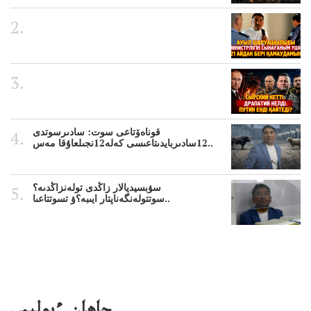
قوناەۆتاعى سوت: سادىرسوتدى
12سادىربايدىتاعىسى كەلە12نجىلعاۇقا مەس..
سۋبسيديالار زاڭدى تولەنزاڭدىە؟
سوتتولەنگەناپتار ايىبە؟ۋ تسوتتاعىا..