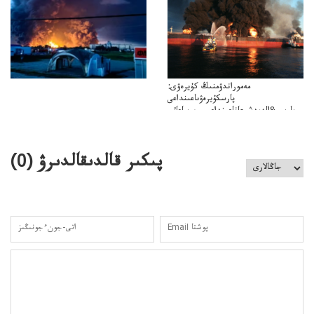
مەموراندۋمنىڭ كۇيرەۋى:
پارسكۇيرەۋىاعىنداعى
پارسى&الەمدشىعاناعىنداعىسىن ساعاتى
ۋىل&الەمدىكءتارتىپتىڭسىنساعاتىسوعىپتۇر
پىكىر قالدىقالدىرۋ (
0
)