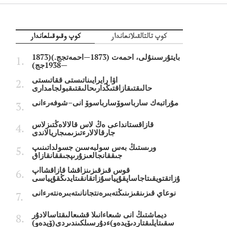
كوپ تالتالقىلانعاندار
كوپ وقىوقىلعاندار
بايتۇرسىنۇلى، احمەت (1873—احمەتجج.)(1873
—1938جج)
اۋا رايرايىناتىستى ققاتىستى
حالىقتىقازاقتىڭدارىحالىقتىقبولجامدارى
مۇراتبەك سارباسوۆسارباسوۆ انى–شوفەرءانى
قازاقستانداعى ەڭ لاس قالالاەڭتىزلاس
جارقالالارءتىزىمىجاريالاندى
ورىستىڭ بەس سولبەسىن جسولداتىنىپ
جىققانجالعىزۇرىپجىققانقازاق
قوس قىزقىزىنزاقشا قازاقشااپ
ۇزاتقتويقىتاجاساپقۇپياسۇزاتقانقىتايدىڭقۇپياسى
نوعاي قىزىنقىزىنىڭتەبىرەنتجانانىتەبىرەنتەرءانى
ديماشتىڭ انى شىعاءانىلا قشىعالىقتاسالادۇر
سقىتايلىقتاردىۆيدەو)ءدۇرسىلكىندىردى(ۆيدەو)