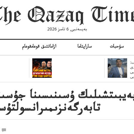
بەيسەنبى, 6 تامىز 2026
سۇحبات
ساراپتاما
ازاماتتىق قوعامقوعام
ە
:
ى
سى
ەيبىتشىلىك ۇسىنىسىنا جۇسىن
تابەرگەنزىمىرانسولتۇست