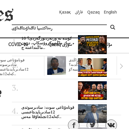
English
Qazaq
قازاق
Қазақ
رەداكتسيا تاڭداۋىتاڭداۋى
10 كۇندە نە وزنەردىوزگەردى؟
سك ماڭىنپوكروۆسكاپ، درون
مۋلتيمەديا
Qazaq ءسوزى
COVID-19
ماڭىنداعىنە ج..
سۋبسيديالار زاڭدى
قوناەۆتاعى سوت
تولەنزاڭدىە؟
سادىرسوتد
سوتتولەنگەناپتار ايىبە؟ۋ..
12سادىربايدىتاعى
كەلە12نجى..
ب
قوناەۆتاعى سوت: سادىرسوتدى
12سادىربايدىتاعىسى
كەلە12نجىلعاۇقا مەس..