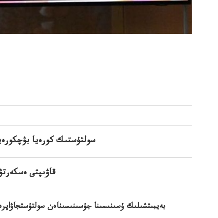
سولتۇستىك كورەيا بۋچكورەيا
قاۋىپتى ەسكەرتۋ
بەيبىتشىلىك ۇسىنىسىنا جۇسىنىسىناەن سولتۇستجاۋاپرەيا