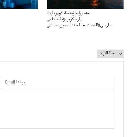
مەموراندۋمنىڭ كۇيرەۋى:
پارسكۇيرەۋىاعىنداعى
پارسى&الەمدشىعاناعىنداعىسىن ساعاتى
سوعداۋىل&الەمدىكءتارتىپتىڭسىنساعاتىسوعىپتۇر