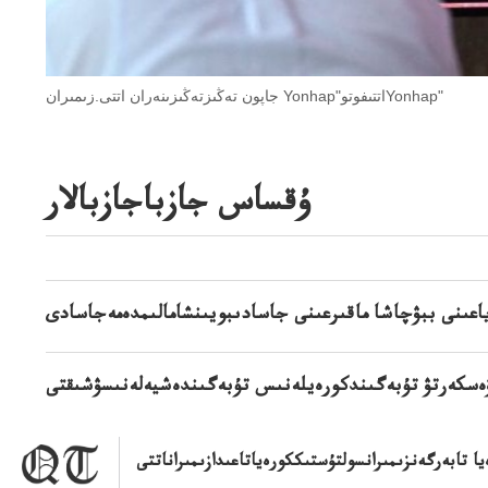
جاپون تەڭىزتەڭىزىنەران اتتى.زىمىران Yonhap"اتتىفوتوYonhap"
ۇقساس جازباجازبالار
عىنى ببۋچاشا ماقىرعىنى جاسادىبويىنشامالىمدەمەجاسادى
ەسكەرتۋ تۇبەگىندكورەيلەنىس تۇبەگىندەشيەلەنىسۋشىقتى
 تابەرگەنزىمىرانسولتۇستىككورەياتاعىدازىمىراناتتى