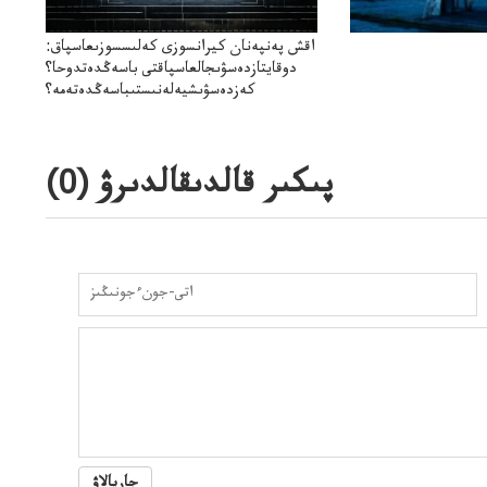
اقش پەنپەنان كيرانسوزى كەلىسسوزىعاسپاق:
دوقايتازدەسۋىجالعاسپاقتى باسەڭدەتدوحا؟
كەزدەسۋىشيەلەنىستىباسەڭدەتەمە؟
پىكىر قالدىقالدىرۋ (
0
)
جاريالاۋ