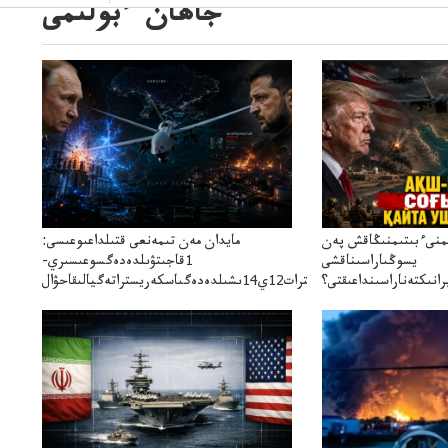
جاھان ءبولىمى
ىمنىءبىتىمنىڭاقش پەن
مايدان مەن تىمەنعى قتىلداعىوعىسى:
يسوڭىاراسىناقشى
1قاجىتۋىلدەدەگسوعىسىري-
انىكتەناراسىنداعىقتى؟
سترات12ي14ىشىلدەدەگىاسكەريستراتەگيالىقاحۋال
سنەلىكتەنقايتاۋشىقتى؟