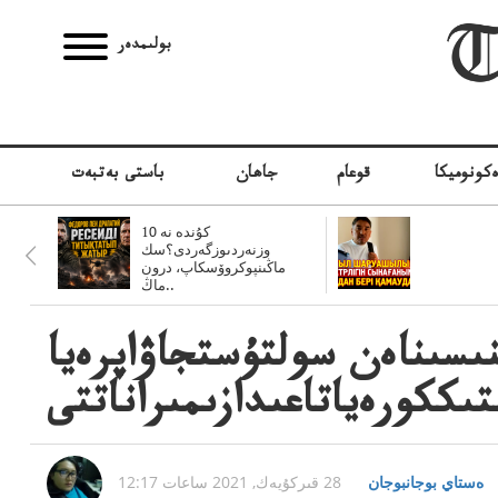
بولىمدەر
كونوميكا
قوعام
جاھان
باستى بەتبەت
10 كۇندە نە
وزنەردىوزگەردى؟سك
ماڭىنپوكروۆسكاپ، درون
ماڭ..
ىسىناەن سولتۇستجاۋاپرەيا
ىككورەياتاعىدازىمىراناتتى
ەستاي بوجانبوجان
28 قىركۇيەك, 2021 ساعات 12:17