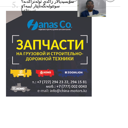
سۋبسيديالار زاڭدى تولەنزاڭدىە؟
سوتتولەنگەناپتار ايىبە؟ۋ
تسوتتاعىا..