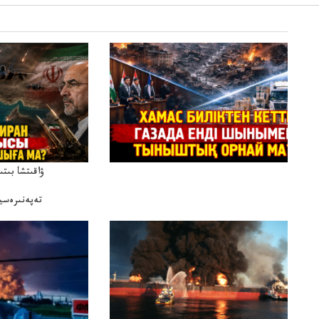
ۋاقىتشا بىت
تەپەنىرەسير
تەكەتىرە