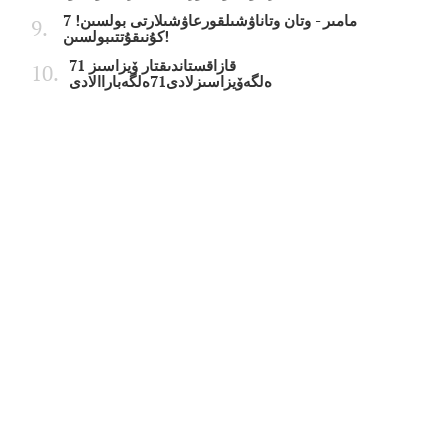
7 مامىر - وتان وتاناۋشىلقورعاۋشىلارتى بولسىن!
كۇنىقۇتتىبولسىن!
قازاقستاندىقتار ۆيزاسىز 71
ەلگەۆيزاسىزلادى71ەلگەباراالادى