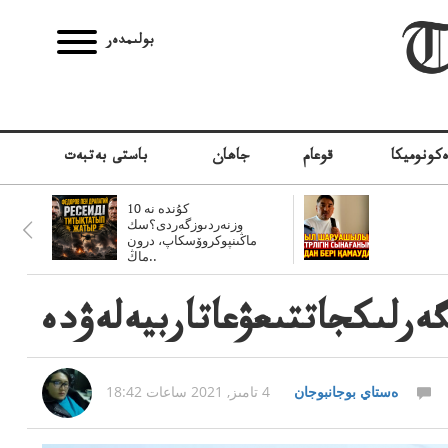
بولىمدەر
كونوميكا
قوعام
جاھان
باستى بەتبەت
10 كۇندە نە
وزنەردىوزگەردى؟سك
ماڭىنپوكروۆسكاپ، درون
ماڭ..
ەرلىكجاتتىعۋعاتاربيەلەۋدە
ەستاي بوجانبوجان
4 تامىز, 2021 ساعات 18:42