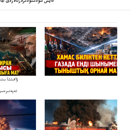
دايش سودىسودىرلارىالاردى جاۋب
ۋاقىتشا بىت
تەپەنىرەسير
تەكەتىرە