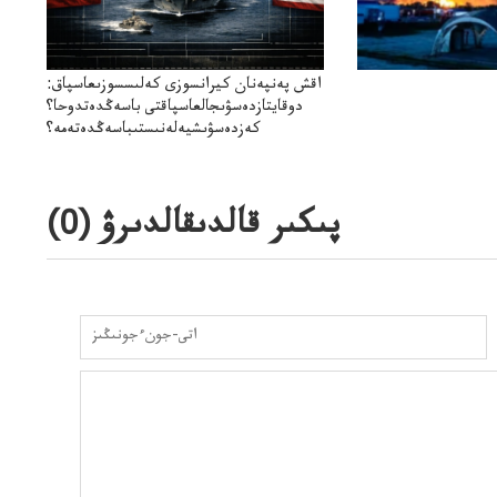
اقش پەنپەنان كيرانسوزى كەلىسسوزىعاسپاق:
دوقايتازدەسۋىجالعاسپاقتى باسەڭدەتدوحا؟
كەزدەسۋىشيەلەنىستىباسەڭدەتەمە؟
پىكىر قالدىقالدىرۋ (
0
)