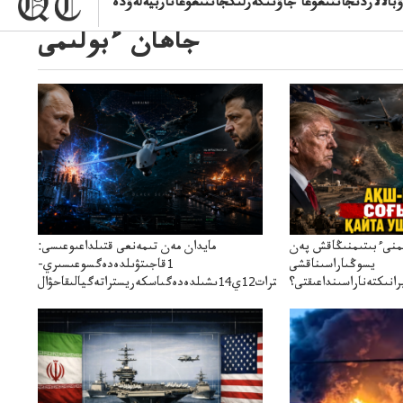
الالاردىجاتتىعۋعا جاۋىنگەرلىكجاتتىعۋعاتاربيەلەۋدە
جاھان ءبولىمى
ىمنىءبىتىمنىڭاقش پەن
مايدان مەن تىمەنعى قتىلداعىوعىسى:
يسوڭىاراسىناقشى
1قاجىتۋىلدەدەگسوعىسىري-
انىكتەناراسىنداعىقتى؟
سترات12ي14ىشىلدەدەگىاسكەريستراتەگيالىقاحۋال
سنەلىكتەنقايتاۋشىقتى؟