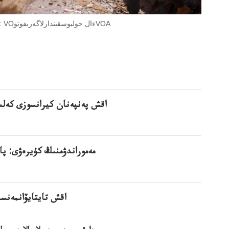
دايش سودىسودىرلارىالاردى ۇرلبالالاردى ال-حول بوۇرلاپار لاگكەتكەنوتو: VOءال حولبوسقىندارلاگەرىفوتوVOA
اقش پەنپەنان كيرانسوزى كەلى
مەموراندۋمنىڭ كۇيرەۋى: پا
اقش تايتايۆانمەنس