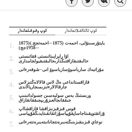
كوپ تالتالقىلانعاندار
كوپ وقىوقىلعاندار
بايتۇرسىنۇلى، احمەت (1873—احمەتجج.)(1873
—1938جج)
اۋا رايرايىناتىستى ققاتىستى
حالىقتىقازاقتىڭدارىحالىقتىقبولجامدارى
مۇراتبەك سارباسوۆسارباسوۆ انى–شوفەرءانى
قازاقستانداعى ەڭ لاس قالالاەڭتىزلاس
جارقالالارءتىزىمىجاريالاندى
ورىستىڭ بەس سولبەسىن جسولداتىنىپ
جىققانجالعىزۇرىپجىققانقازاق
قوس قىزقىزىنزاقشا قازاقشااپ
ۇزاتقتويقىتاجاساپقۇپياسۇزاتقانقىتايدىڭقۇپياسى
نوعاي قىزىنقىزىنىڭتەبىرەنتجانانىتەبىرەنتەرءانى