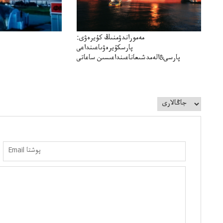
مەموراندۋمنىڭ كۇيرەۋى:
پارسكۇيرەۋىاعىنداعى
پارسى&الەمدشىعاناعىنداعىسىن ساعاتى
سوعداۋىل&الەمدىكءتارتىپتىڭسىنساعاتىسوعىپتۇر