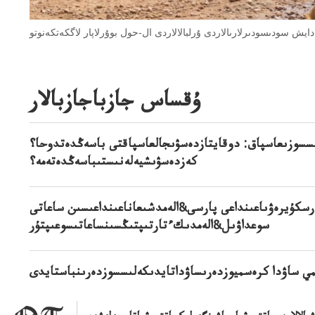
ۇقساس جازباجازبالار
سسوزىعاسپاق: دوقايتازدەسۋىجالعاسپاقتى باسەڭدەتدوحا؟
كەزدەسۋىشيەلەنىستىباسەڭدەتەمە؟
رسكۇيرەۋىاعىنداعى پارسى&الەمدشىعاناعىنداعىسىن ساعاتى
سوعداۋىل&الەمدىكءتارتىپتىڭسىنساعاتىسوعىپتۇر
مي ساۋدا كرەسميوزدەرىساۋداتايدىكەلىسسوزدەرىنباستايدى