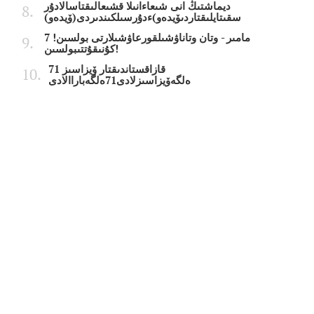
ديماشتىڭ انى شىعاءانىلا قشىعالىقتاسالادۇر
سقىتايلىقتاردىۆيدەو)ءدۇرسىلكىندىردى(ۆيدەو)
7 مامىر - وتان وتاناۋشىلقورعاۋشىلارتى بولسىن!
كۇنىقۇتتىبولسىن!
قازاقستاندىقتار ۆيزاسىز 71
ەلگەۆيزاسىزلادى71ەلگەباراالادى