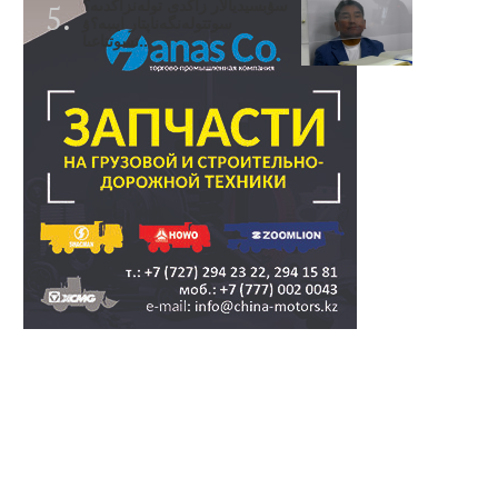
سۋبسيديالار زاڭدى تولەنزاڭدىە؟
سوتتولەنگەناپتار ايىبە؟ۋ
تسوتتاعىا..