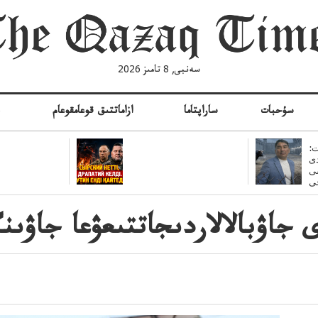
سەنبى, 8 تامىز 2026
سۇحبات
ساراپتاما
ازاماتتىق قوعامقوعام
ە
:
ى
سى
جاۋبالالاردىجاتتىعۋعا جاۋىنگ