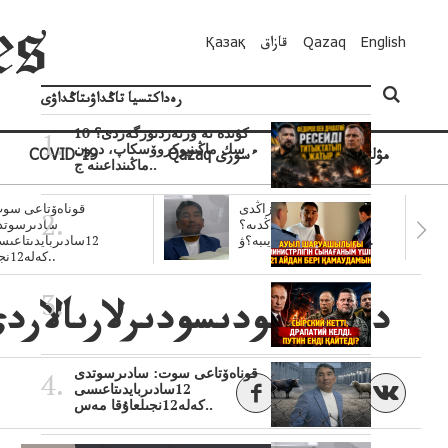
English
Qazaq
قازاق
Қазақ
رەداكتسيا تاڭداۋىتاڭداۋى
10 كۇندە نە وزنەردىوزگەردى؟
سك ماڭىنپوكروۆسكاپ، درون
مۋلتيمەديا
Qazaq ءسوزى
COVID-19
ماڭىنداعىنە ج..
سۋبسيديالار زاڭدى
قوناەۆتاعى سوت
تولەنزاڭدىە؟
سادىرسوتد
سوتتولەنگەناپتار ايىبە؟ۋ..
12سادىربايدىتاعى
كەلە12نجى..
دايش سودىسودىرلارىالاردى 
قوناەۆتاعى سوت: سادىرسوتدى
12سادىربايدىتاعىسى
كەلە12نجىلعاۇقا مەس..