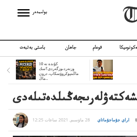
بولىمدەر
كونوميكا
قوعام
جاھان
باستى بەتبەت
10 كۇندە نە
وزنەردىوزگەردى؟سك
ماڭىنپوكروۆسكاپ، درون
ماڭ..
لشەكتەۋلەرىجەڭىلدەتىلەدى
اراي جۇماجۇماتاي
28 ماۋسىم, 2021 ساعات 12:25