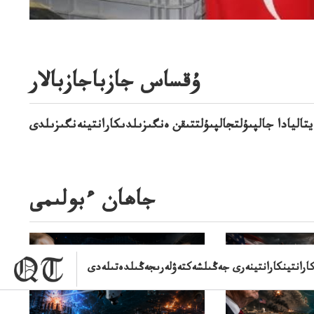
ۇقساس جازباجازبالار
يتاليادا جالپىۇلتجالپىۇلتتىقن ەنگىزىلدىكارانتينەنگىزىلدى
جاھان ءبولىمى
كارانتينكارانتينەرى جەڭىلشەكتەۋلەرىجەڭىلدەتىلەدى