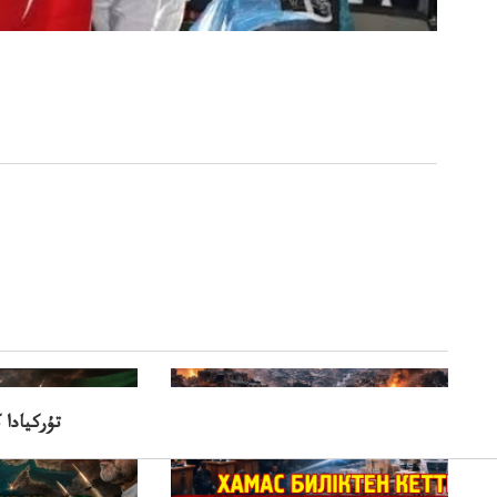
تۇركيادا 