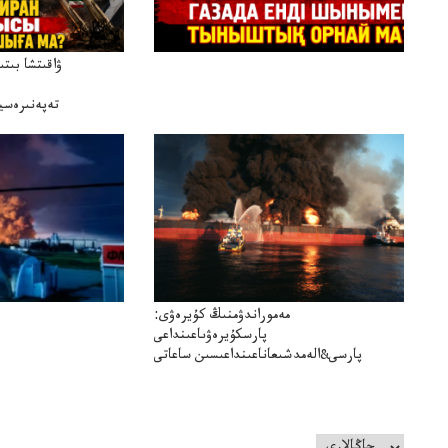
ۋاقىتشا بىت
تەپەنىرەسير
تەكەتىرە
مەموراندۋمنىڭ كۇيرەۋى:
پارسكۇيرەۋىاعىنداعى
پارسى&الەمدشىعاناعىنداعىسىن ساعاتى
سوعداۋىل&الەمدىكءتارتىپتىڭسىنساعاتىسوعىپتۇر