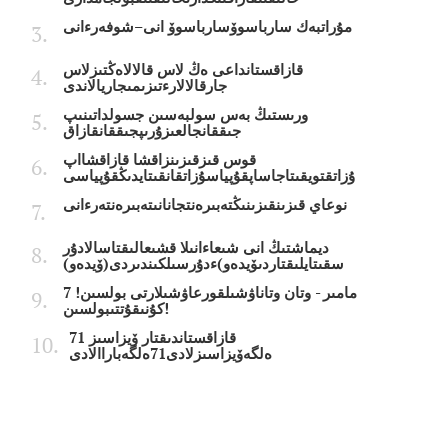
مۇراتبەك سارباسوۆسارباسوۆ انى–شوفەرءانى
قازاقستانداعى ەڭ لاس قالالاەڭتىزلاس
جارقالالارءتىزىمىجاريالاندى
ورىستىڭ بەس سولبەسىن جسولداتىنىپ
جىققانجالعىزۇرىپجىققانقازاق
قوس قىزقىزىنزاقشا قازاقشااپ
ۇزاتقتويقىتاجاساپقۇپياسۇزاتقانقىتايدىڭقۇپياسى
نوعاي قىزىنقىزىنىڭتەبىرەنتجانانىتەبىرەنتەرءانى
ديماشتىڭ انى شىعاءانىلا قشىعالىقتاسالادۇر
سقىتايلىقتاردىۆيدەو)ءدۇرسىلكىندىردى(ۆيدەو)
7 مامىر - وتان وتاناۋشىلقورعاۋشىلارتى بولسىن!
كۇنىقۇتتىبولسىن!
قازاقستاندىقتار ۆيزاسىز 71
ەلگەۆيزاسىزلادى71ەلگەباراالادى