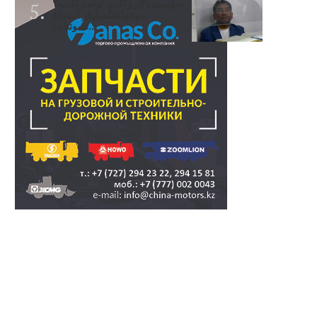
سۋبسيديالار زاڭدى تولەنزاڭدىە؟
سوتتولەنگەناپتار ايىبە؟ۋ
تسوتتاعىا..