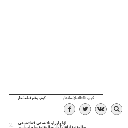
كوپ تالتالقىلانعاندار
كوپ وقىوقىلعاندار
بايتۇرسىنۇلى، احمەت (1873—احمەتجج.)(1873
—1938جج)
اۋا رايرايىناتىستى ققاتىستى
حالىقتىقازاقتىڭدارىحالىقتىقبولجامدارى