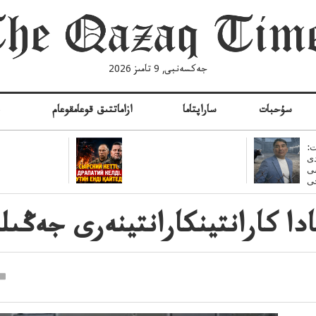
جەكسەنبى, 9 تامىز 2026
سۇحبات
ساراپتاما
ازاماتتىق قوعامقوعام
ە
:
ى
سى
ادا كارانتينكارانتينەرى جەڭى