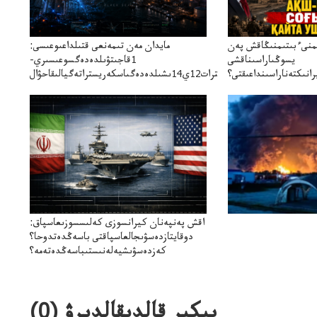
ىمنىءبىتىمنىڭاقش پەن
مايدان مەن تىمەنعى قتىلداعىوعىسى:
يسوڭىاراسىناقشى
1قاجىتۋىلدەدەگسوعىسىري-
انىكتەناراسىنداعىقتى؟
سترات12ي14ىشىلدەدەگىاسكەريستراتەگيالىقاحۋال
سنەلىكتەنقايتاۋشىقتى؟
اقش پەنپەنان كيرانسوزى كەلىسسوزىعاسپاق:
دوقايتازدەسۋىجالعاسپاقتى باسەڭدەتدوحا؟
كەزدەسۋىشيەلەنىستىباسەڭدەتەمە؟
پىكىر قالدىقالدىرۋ (
0
)