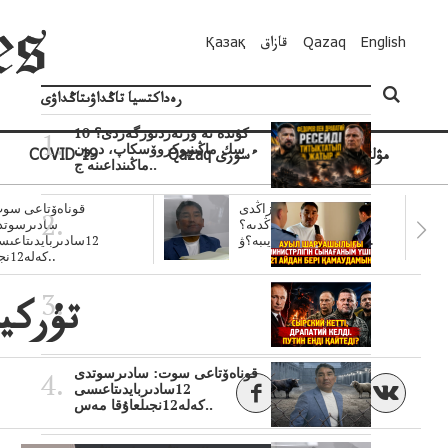
English
Qazaq
قازاق
Қазақ
رەداكتسيا تاڭداۋىتاڭداۋى
10 كۇندە نە وزنەردىوزگەردى؟
سك ماڭىنپوكروۆسكاپ، درون
مۋلتيمەديا
Qazaq ءسوزى
COVID-19
ماڭىنداعىنە ج..
سۋبسيديالار زاڭدى
قوناەۆتاعى سوت
تولەنزاڭدىە؟
سادىرسوتد
سوتتولەنگەناپتار ايىبە؟ۋ..
12سادىربايدىتاعى
كەلە12نجى..
تۇركي
قوناەۆتاعى سوت: سادىرسوتدى
12سادىربايدىتاعىسى
كەلە12نجىلعاۇقا مەس..