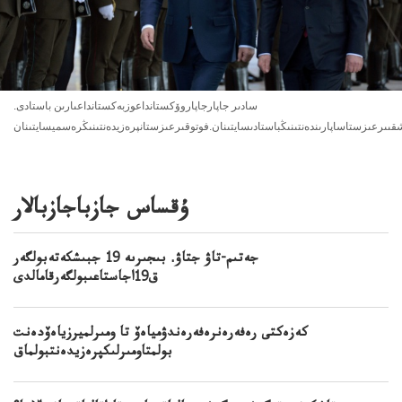
سادىر جاپارجاپاروۆكستانداعوزبەكستانداعىارىن باستادى.
شقىىرعىزستاساپارىندەنتىنىڭباستادىسايتىنان.فوتوقىرعىزستانپرەزيدەنتىنىڭرەسميسايتىنان
ۇقساس جازباجازبالار
جەتىم-تاۋ جتاۋ. بىجىرىە 19 جبىشكەتەبولگەر
ق19اجاستاعىبولگەرقامالدى
كەزەكتى رەفەرەنرەفەرەندۋمياەۆ تا ومىرلميرزياەۆدەنت
بولمتاومىرلىكپرەزيدەنتبولماق