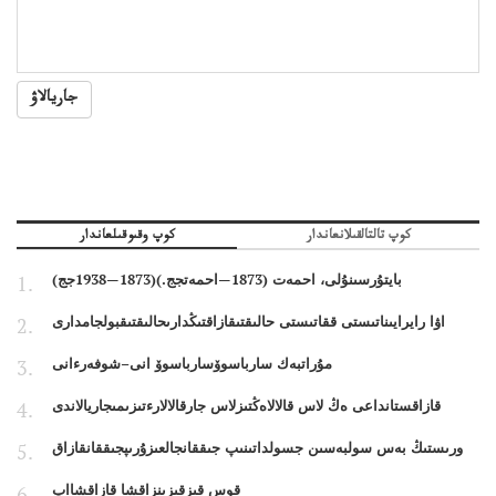
جاريالاۋ
كوپ تالتالقىلانعاندار
كوپ وقىوقىلعاندار
بايتۇرسىنۇلى، احمەت (1873—احمەتجج.)(1873—1938جج)
اۋا رايرايىناتىستى ققاتىستى حالىقتىقازاقتىڭدارىحالىقتىقبولجامدارى
مۇراتبەك سارباسوۆسارباسوۆ انى–شوفەرءانى
قازاقستانداعى ەڭ لاس قالالاەڭتىزلاس جارقالالارءتىزىمىجاريالاندى
ورىستىڭ بەس سولبەسىن جسولداتىنىپ جىققانجالعىزۇرىپجىققانقازاق
قوس قىزقىزىنزاقشا قازاقشااپ