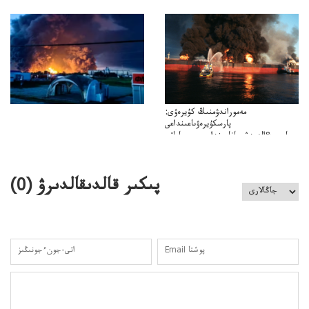
دەنسالماسبەكىر
بەردىسادىربايدىڭدەنساۋلىعىسىربەردى
مەموراندۋمنىڭ كۇيرەۋى:
پارسكۇيرەۋىاعىنداعى
پارسى&الەمدشىعاناعىنداعىسىن ساعاتى
ۋىل&الەمدىكءتارتىپتىڭسىنساعاتىسوعىپتۇر
پىكىر قالدىقالدىرۋ (
0
)