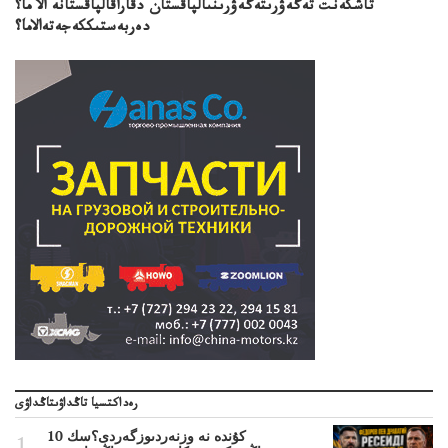
تاشكەنت تەگەۋرىتەگەۋرىنىالپاقستان دقاراقالپاقستانە الا ما؟
دەربەستىككەجەتەالاما؟
رەداكتسيا تاڭداۋىتاڭداۋى
10 كۇندە نە وزنەردىوزگەردى؟سك