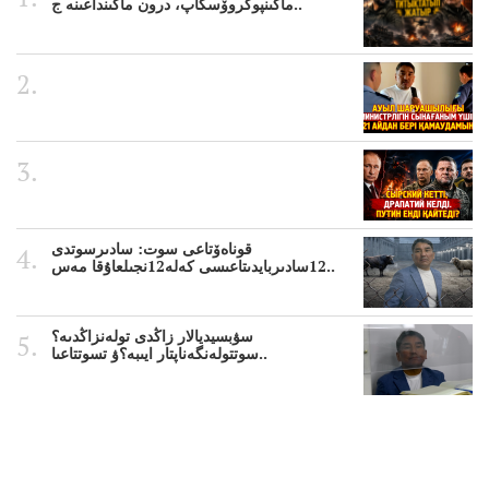
ماڭىنپوكروۆسكاپ، درون ماڭىنداعىنە ج..
قوناەۆتاعى سوت: سادىرسوتدى
12سادىربايدىتاعىسى كەلە12نجىلعاۇقا مەس..
سۋبسيديالار زاڭدى تولەنزاڭدىە؟
سوتتولەنگەناپتار ايىبە؟ۋ تسوتتاعىا..