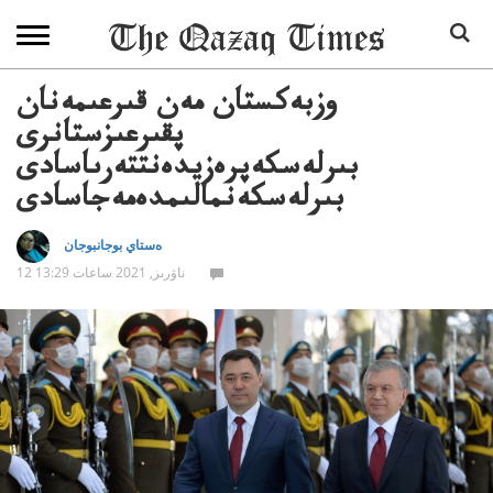
وزبەكستان مەن قىرعىمەنان
پقىرعىزستانرى
بىرلەسكەپرەزيدەنتتەرىاسادى
بىرلەسكەنمالىمدەمەجاسادى
ەستاي بوجانبوجان
12 ناۋرىز, 2021 ساعات 13:29