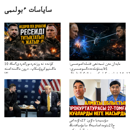
ساياسات ءبولىمى
مايدان مەن تىمەنعى قتىلداعىوعىسى:
10 كۇندە نە وزنەردىوزگەردى؟سك
1قاجىتۋىلدەدەگسوعىسىري-
ماڭىنپوكروۆسكاپ، درون ماڭىنداعىنە
جاڭا
باقاساپباسشىنىدرونكتيكاسوعىسىجانەجاڭاباسقولباسشىنىڭتاكتيكاسى
سۋبسيديا داۋى: 27داۋىداعى
ج27بتومداعىاسبەك ساجۇمباقدىڭ