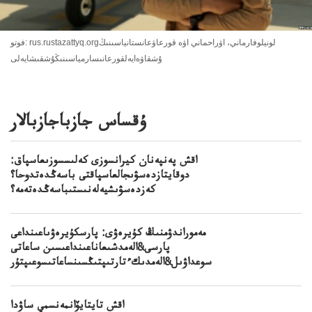
فوتو: rus.rustazattyq.orgلونيلوفارماني، اۋراحماني اۋە قورعاۋعانستانياسىنىڭ
ۇشقاۋەايەلقورعانىسارمياسىنىڭۇشقىشايەلى
ۇقساس جازباجازبالار
اقش پەنپەنان كيرانسوزى كەلىسسوزىعاسپاق:
دوقايتازدەسۋىجالعاسپاقتى باسەڭدەتدوحا؟
كەزدەسۋىشيەلەنىستىباسەڭدەتەمە؟
مەموراندۋمنىڭ كۇيرەۋى: پارسكۇيرەۋىاعىنداعى
پارسى&الەمدشىعاناعىنداعىسىن ساعاتى
سوعداۋىل&الەمدىكءتارتىپتىڭسىنساعاتىسوعىپتۇر
اقش تايتايۆانمەنسمي ساۋدا