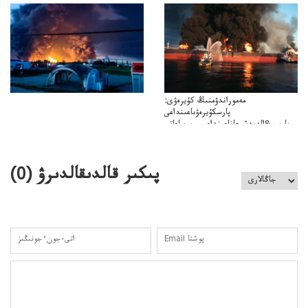
باسەڭدەتدوحا؟
كەزدەسۋىشيەلەنىستىباسەڭدەتەمە؟
مەموراندۋمنىڭ كۇيرەۋى:
پارسكۇيرەۋىاعىنداعى
پارسى&الەمدشىعاناعىنداعىسىن ساعاتى
ۋىل&الەمدىكءتارتىپتىڭسىنساعاتىسوعىپتۇر
پىكىر قالدىقالدىرۋ (
0
)