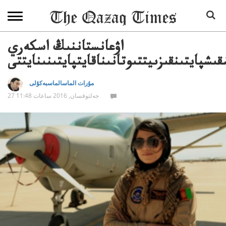
اۋعانستاننىڭ اسكەري
شپايتىنقىزىيتتىوتانىناقايتپايتىنىنايتتى
مۇرات الماسالماسبەكۇلى
27 جەلتوقسان, 2016 ساعات 11:48