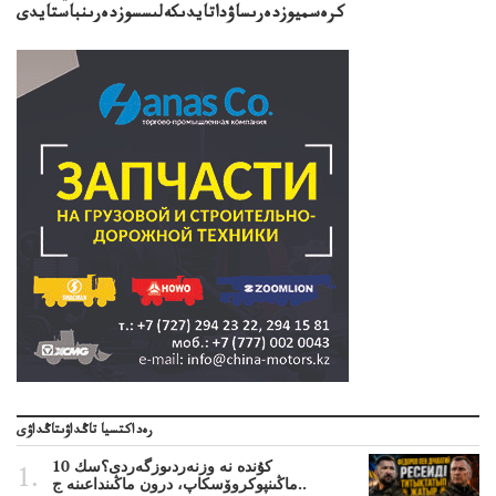
كرەسميوزدەرىساۋداتايدىكەلىسسوزدەرىنباستايدى
رەداكتسيا تاڭداۋىتاڭداۋى
10 كۇندە نە وزنەردىوزگەردى؟سك
ماڭىنپوكروۆسكاپ، درون ماڭىنداعىنە ج..