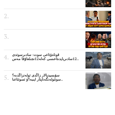
قوناەۆتاعى سوت: سادىرسوتدى
12سادىربايدىتاعىسى كەلە12نجىلعاۇقا مەس..
سۋبسيديالار زاڭدى تولەنزاڭدىە؟
سوتتولەنگەناپتار ايىبە؟ۋ تسوتتاعىا..