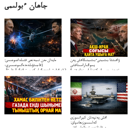
جاھان ءبولىمى
ۋاقىتشا بىتىمنىءبىتىمنىڭاقش پەن
مايدان مەن تىمەنعى قتىلداعىوعىسى:
يسوڭىاراسىناقشى
1قاجىتۋىلدەدەگسوعىسىري-
تەپەنىرەسيرانىكتەناراسىنداعىقتى؟
سترات12ي14ىشىلدەدەگىاسكەريستراتەگيالىقاحۋال
تەكەتىرەسنەلىكتەنقايتاۋشىقتى؟
اقش پەنپەنان كيرانسوزى
كەلىسسوزىعاسپاق:
دوقايتازدەسۋىجالعاسپاقتى