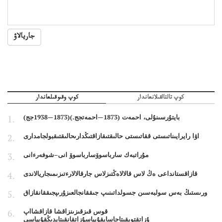
جاريالاۋ
كوپ تالتالقىلانعاندار
كوپ وقىوقىلعاندار
بايتۇرسىنۇلى، احمەت (1873—احمەتجج.)(1873—1938جج)
اۋا رايرايىناتىستى ققاتىستى حالىقتىقازاقتىڭدارىحالىقتىقبولجامدارى
مۇراتبەك سارباسوۆسارباسوۆ انى–شوفەرءانى
قازاقستانداعى ەڭ لاس قالالاەڭتىزلاس جارقالالارءتىزىمىجاريالاندى
ورىستىڭ بەس سولبەسىن جسولداتىنىپ جىققانجالعىزۇرىپجىققانقازاق
قوس قىزقىزىنزاقشا قازاقشااپ
ۇزاتقتويقىتاجاساپقۇپياسۇزاتقانقىتايدىڭقۇپياسى