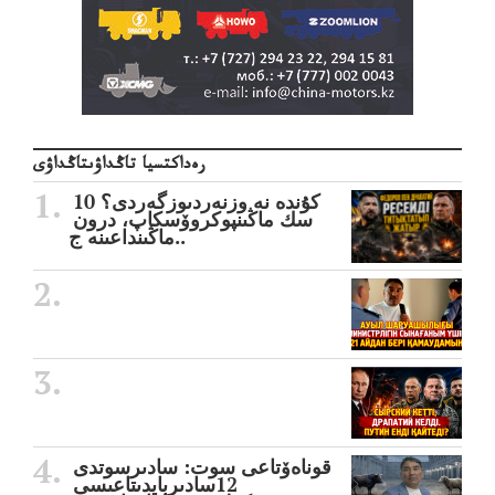
رەداكتسيا تاڭداۋىتاڭداۋى
10 كۇندە نە وزنەردىوزگەردى؟
سك ماڭىنپوكروۆسكاپ، درون
ماڭىنداعىنە ج..
قوناەۆتاعى سوت: سادىرسوتدى
12سادىربايدىتاعىسى