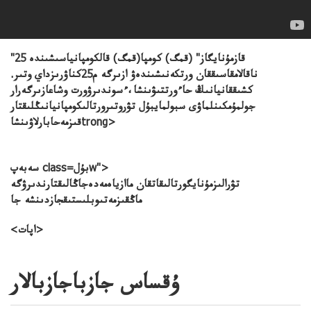
"قازمۇنايگاز" (قمگ) كومپا(قمگ) قالكومپانياسىشىندە 25
ناقالامقاسىققان ورتكەنىشىندەۋ ازىرگە م25كناۋرىزداي وتىر.
كشىققانيانىڭ حاءورتتىۋىنشا،ءسوندىرۋورت وشاعازىرگەرار
جولمۇمكىنلماۋى سبولمايبۇل تۋروتىرورتالىكومپانيانىڭلىقتار
قىزمەحابارلاۋىنشاtrong>
سەبەپ class=بۇلw">
تۋرالىزمۇنايگورتالىقاتقان ماازياەمەدەجاڭالىقتارندىرۋگە
ماڭقىزمەتىوبلىستىقجازدىنشە جا
<اپات>
ۇقساس جازباجازبالار