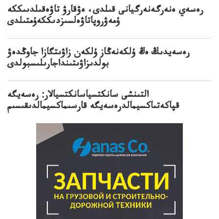
رەسەي ەنەرگەنەرگيانى قىلدى، ەۋقارۋ تاۋەقىلدىىككە
ۇمەۋروپاتاۋەلسىزدىككەۇمتىلدى
رەسەيدىڭ ەڭ ۇلكەنەڭاز ۇلكەن زاۋىتگازا جاوڭدەۋ
بولدىزاۋىتىنداجارىلىسبولدى
التىنشى سانكتسياسانكتسيالار: رەسەيگە
قپاكەتىاكسيمالدرەسەيگە قارسىماكسيمالدىقىسىم