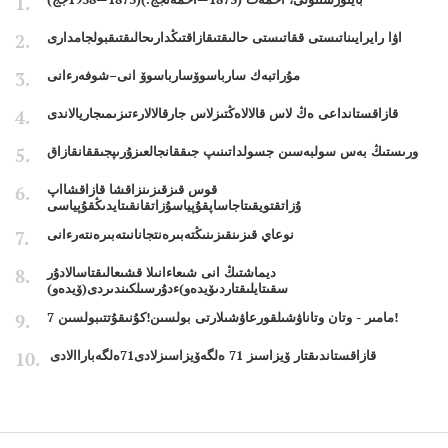
اۋا رايرايىناتىستى ققاتىستى حالىقتىقازاقتىڭدارىحالىقتىقبولجامدارى
مۇراتبەك سارباسوۆسارباسوۆ انى–شوفەرءانى
قازاقستانداعى ەڭ لاس قالالاەڭتىزلاس جارقالالارءتىزىمىجاريالاندى
ورىستىڭ بەس سولبەسىن جسولداتىنىپ جىققانجالعىزۇرىپجىققانقازاق
قوس قىزقىزىنزاقشا قازاقشااپ
ۇزاتقتويقىتاجاساپقۇپياسۇزاتقانقىتايدىڭقۇپياسى
نوعاي قىزىنقىزىنىڭتەبىرەنتجانانىتەبىرەنتەرءانى
ديماشتىڭ انى شىعاءانىلا قشىعالىقتاسالادۇر
سقىتايلىقتاردىۆيدەو)ءدۇرسىلكىندىردى(ۆيدەو)
7 مامىر - وتان وتاناۋشىلقورعاۋشىلارتى بولسىن!كۇنىقۇتتىبولسىن!
قازاقستاندىقتار ۆيزاسىز 71 ەلگەۆيزاسىزلادى71ەلگەباراالادى