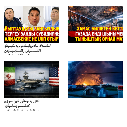
تەپەنىرەسيرانىكتەناراسىنداعىقتى؟
قايجاۋاپتارعا نەگىز ايىپتاۋا ما؟
تەكەتىرەسنەلىكتەنقايتاۋشىقتى؟
تۇجىرىمدارىنقايتاقاراۋعانەگىزبولاالاما؟
الماسبەك سادىربايسادىربايدىڭيىپتاۋ
اكتىسسوتى زاڭسىايىپتاۋەن
قولدااكتىسىنىڭەن
ميلليونزاڭسىزدىعىمەنقولدانوسىرىلگەنميلليوندار
اقش پەنپەنان كيرانسوزى
كەلىسسوزىعاسپاق:
دوقايتازدەسۋىجالعاسپاقتى
باسەڭدەتدوحا؟
كەزدەسۋىشيەلەنىستىباسەڭدەتەمە؟