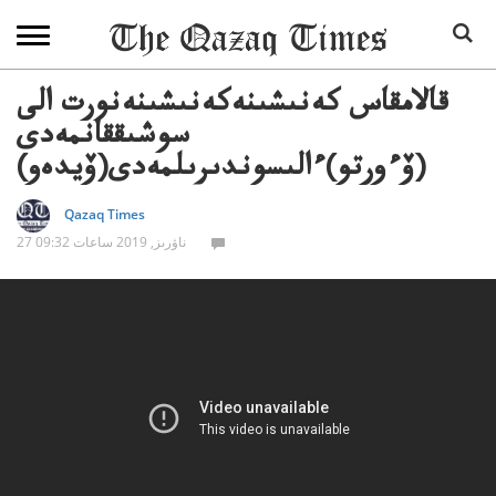
قالامقاس كەنىشىنەكەنىشىنەنورت الى
سوشىققانمەدى
(ۆءورتو)ءالىسوندىرىلمەدى(ۆيدەو)
Qazaq Times
27 ناۋرىز, 2019 ساعات 09:32