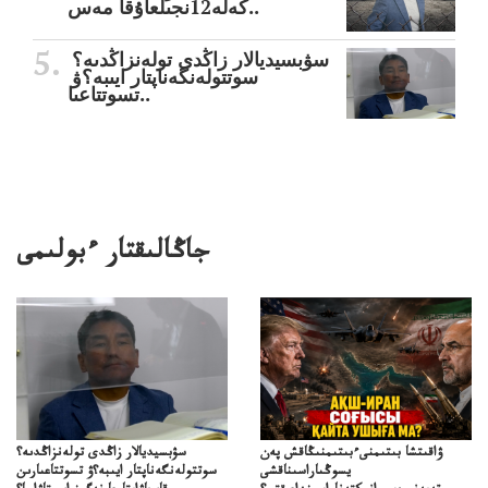
كەلە12نجىلعاۇقا مەس..
سۋبسيديالار زاڭدى تولەنزاڭدىە؟
سوتتولەنگەناپتار ايىبە؟ۋ
تسوتتاعىا..
جاڭالىقتار ءبولىمى
ۋاقىتشا بىتىمنىءبىتىمنىڭاقش پەن
سۋبسيديالار زاڭدى تولەنزاڭدىە؟
يسوڭىاراسىناقشى
سوتتولەنگەناپتار ايىبە؟ۋ تسوتتاعىارىن