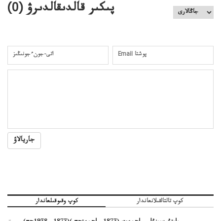
پىكىر قالدىقالدىرۋ (
0
)
جاريالاۋ
كوپ تالتالقىلانعاندار
كوپ وقىوقىلعاندار
بايتۇرسىنۇلى، احمەت (1873—احمەتجج.)(1873—1938جج)