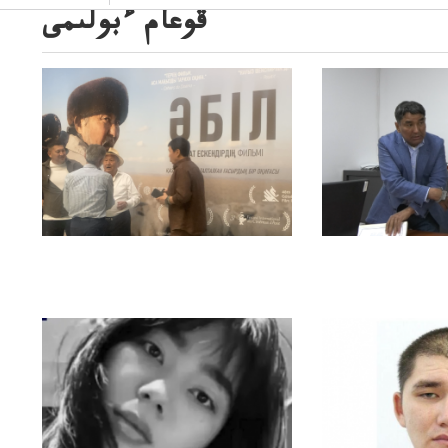
قوعام ءبولىمى