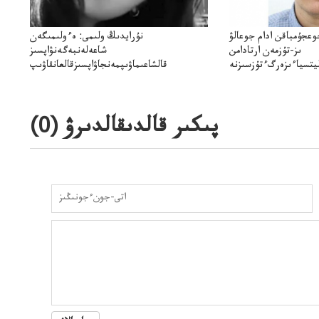
وعجۇمباقن ادام جوعالۋ
نۇرايدىڭ ولىمى: ەءولىمىگەن
ىز-تۇزمەن ارتادامن
شاعەلەنبەگەنۋاپسىز
يتسياءىزەرگءتۇزسىزنە
قالشاعىماۋىپمەنجاۋاپسىزقالعانقاۋىپ
ۋىجانەقوعامرەاكتسياسى
پىكىر قالدىقالدىرۋ (
0
)