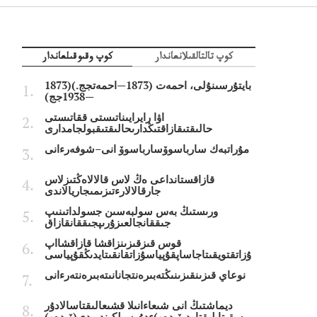
كوپ تالتالقىلانعاندار
كوپ وقىوقىلعاندار
بايتۇرسىنۇلى، احمەت (1873—احمەتجج.)(1873
—1938جج)
اۋا رايرايىناتىستى ققاتىستى
حالىقتىقازاقتىڭدارىحالىقتىقبولجامدارى
مۇراتبەك سارباسوۆسارباسوۆ انى–شوفەرءانى
قازاقستانداعى ەڭ لاس قالالاەڭتىزلاس
جارقالالارءتىزىمىجاريالاندى
ورىستىڭ بەس سولبەسىن جسولداتىنىپ
جىققانجالعىزۇرىپجىققانقازاق
قوس قىزقىزىنزاقشا قازاقشااپ
ۇزاتقتويقىتاجاساپقۇپياسۇزاتقانقىتايدىڭقۇپياسى
نوعاي قىزىنقىزىنىڭتەبىرەنتجانانىتەبىرەنتەرءانى
ديماشتىڭ انى شىعاءانىلا قشىعالىقتاسالادۇر
سقىتايلىقتاردىۆيدەو)ءدۇرسىلكىندىردى(ۆيدەو)