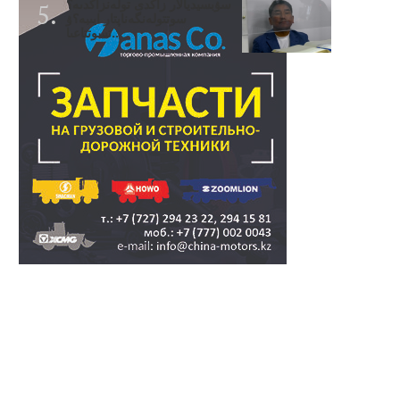
سۋبسيديالار زاڭدى تولەنزاڭدىە؟
سوتتولەنگەناپتار ايىبە؟ۋ
تسوتتاعىا..