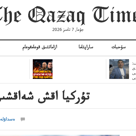
جۇما, 7 تامىز 2026
سۇحبات
ساراپتاما
ازاماتتىق قوعامقوعام
ە
:
ى
سى
تۇركيا اقش شەاقشىن
ەسداۋلەت