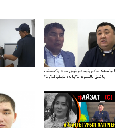
الماسبەك سادىربايسادىربايىق سوت پاءىسىلدە
جاشىق باقىسوت ما؟پاالدەجابىقباقىلاۋما؟