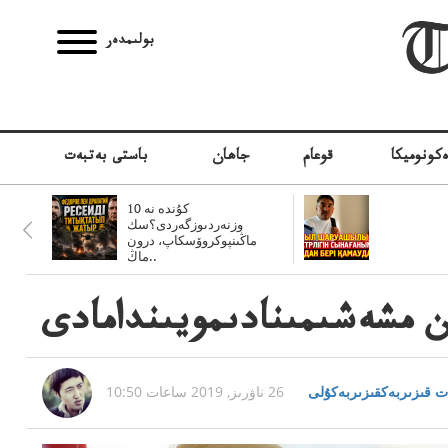
بولىمدەر
كونوميكا
قوعام
جاھان
باستى بەتبەت
10 كۇندە نە
وزنەردىوزگەردى؟سك
ماڭىنپوكروۆسكاپ، درون
ماڭ..
 مشەشىمىنادىمويىندامادى
 قىزىربەكقىزىربەكۇلى
26 ناۋرىز, 2019 ساعات 10:50