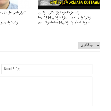
ايزات جۇمانجۇمانوۆانىڭى: بۇگىن
اتىراۋداعى جۇمباق ج
ۇكىءولىمىلدى، ايبۇگىنۋشى 14ۇكىمعا
سووقىلدىايىپتالۋشى14جىلعاسوتتالدى
وتبءولىمىپول
قوعاارتىلعانياسىوتباسىپوليتسياتەرگە