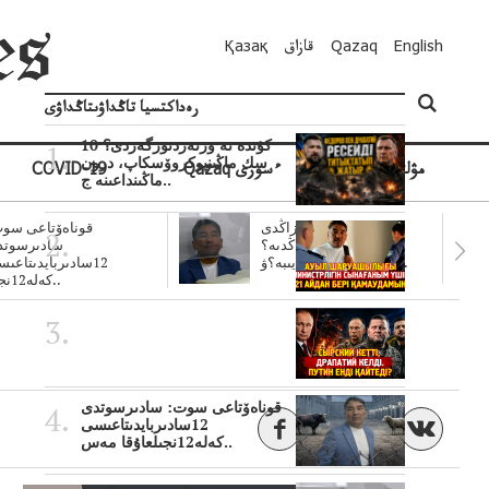
English
Qazaq
قازاق
Қазақ
رەداكتسيا تاڭداۋىتاڭداۋى
10 كۇندە نە وزنەردىوزگەردى؟
سك ماڭىنپوكروۆسكاپ، درون
مۋلتيمەديا
Qazaq ءسوزى
COVID-19
ماڭىنداعىنە ج..
سۋبسيديالار زاڭدى
قوناەۆتاعى سوت
تولەنزاڭدىە؟
سادىرسوتد
سوتتولەنگەناپتار ايىبە؟ۋ..
12سادىربايدىتاعى
كەلە12نجى..
قوناەۆتاعى سوت: سادىرسوتدى
12سادىربايدىتاعىسى
كەلە12نجىلعاۇقا مەس..