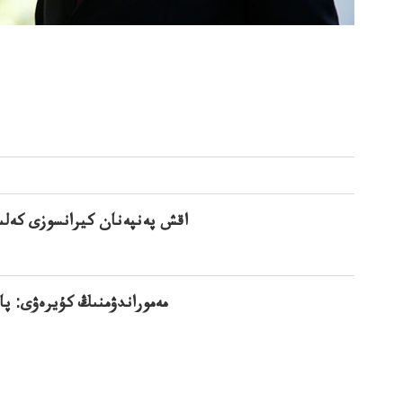
اقش پەنپەنان كيرانسوزى كەلى
مەموراندۋمنىڭ كۇيرەۋى: پا