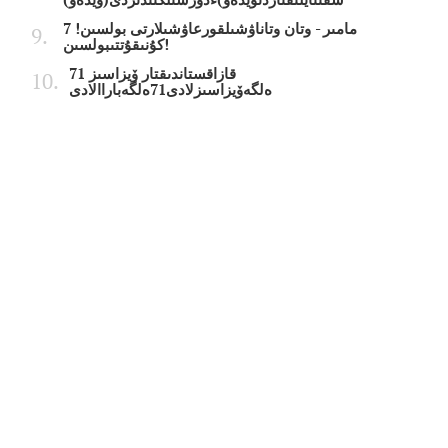
7 مامىر - وتان وتاناۋشىلقورعاۋشىلارتى بولسىن!
كۇنىقۇتتىبولسىن!
قازاقستاندىقتار ۆيزاسىز 71
ەلگەۆيزاسىزلادى71ەلگەباراالادى