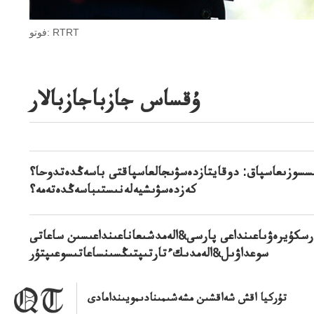
فوتو: RTRT
ۇقساس جازباجازبالار
سسوزىعاسپاق: دوقايتازدەسۋىجالعاسپاقتى باسەڭدەتدوحا؟
كەزدەسۋىشيەلەنىستىباسەڭدەتەمە؟
رسكۇيرەۋىاعىنداعى پارسى&الەمدشىعاناعىنداعىسىن ساعاتى
سوعداۋىل&الەمدىكءتارتىپتىڭسىنساعاتىسوعىپتۇر
تۇركيا اقش شەاقشىن مشەشىمىنادىمويىندامادى