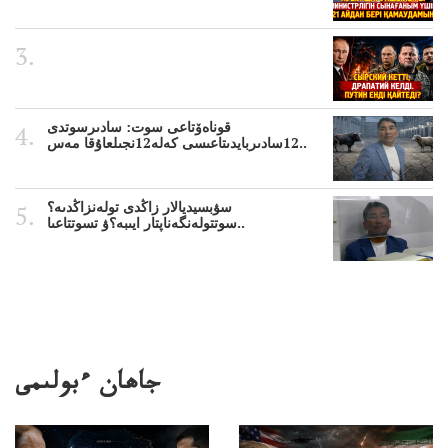
قوناەۆتاعى سوت: سادىرسوتدى
12سادىربايدىتاعىسى كەلە12نجىلعاۇقا مەس..
سۋبسيديالار زاڭدى تولەنزاڭدىە؟
سوتتولەنگەناپتار ايىبە؟ۋ تسوتتاعىا..
جاھان ءبولىمى