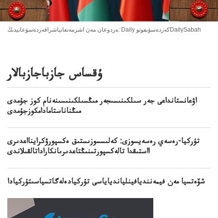
ەردوعان مەن اشرمەنعانياشرافەزدەسۋعانيدىڭ: Daily كەزدەسۋىفوتوDailySabah
ۇقساس جازباجازبالار
اۋعانستانداعى جەر سىلكىنىسىجەر مىڭسىلكىنىسىنەنام كوز جۇمدى
مىڭناناستامادامكوزجۇمدى
تۇركيا-رەسەي رەسەيسوزى: كەلىسسوزىستىق ەكسپورۋكراينااعدىرى
ااستىقدا تالەكسپورتىنىڭتاعدىرىانكاراداتالقىلاندى
شۆەتسيا مەن فيمەننديافينلياندياياسى تۇركيادەلەگاتسياسىتۇركيادا