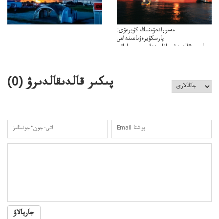
مەموراندۋمنىڭ كۇيرەۋى:
پارسكۇيرەۋىاعىنداعى
پارسى&الەمدشىعاناعىنداعىسىن ساعاتى
ۋىل&الەمدىكءتارتىپتىڭسىنساعاتىسوعىپتۇر
پىكىر قالدىقالدىرۋ (
0
)
جاريالاۋ