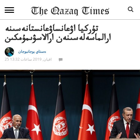
تۇركيا اۋعانساۋعانستانەسىنە
ارالماسەلەسىنەن ارالاسۋىمۇمكىن
ەستاي بوجانبوجان
25 اقپان, 2019 ساعات 13:32