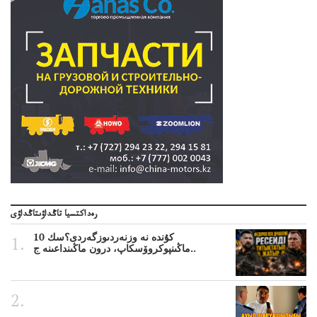
رەداكتسيا تاڭداۋىتاڭداۋى
10 كۇندە نە وزنەردىوزگەردى؟سك
ماڭىنپوكروۆسكاپ، درون ماڭىنداعىنە ج..