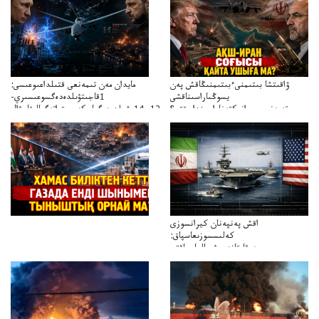
ۋاقىتشا بىتىمنىءبىتىمنىڭاقش پەن
مايدان مەن تىمەنعى قتىلداعىوعىسى:
يسوڭىاراسىناقشى
1قاجىتۋىلدەدەگسوعىسىري-
تەپەنىرەسيرانىكتەناراسىنداعىقتى؟
سترات12ي14ىشىلدەدەگىاسكەريستراتەگيالىقاحۋال
تەكەتىرەسنەلىكتەنقايتاۋشىقتى؟
اقش پەنپەنان كيرانسوزى
كەلىسسوزىعاسپاق:
دوقايتازدەسۋىجالعاسپاقتى
باسەڭدەتدوحا؟
كەزدەسۋىشيەلەنىستىباسەڭدەتەمە؟