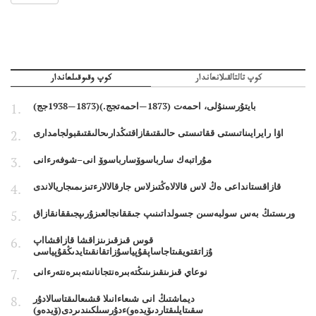
كوپ تالتالقىلانعاندار
كوپ وقىوقىلعاندار
بايتۇرسىنۇلى، احمەت (1873—احمەتجج.)(1873—1938جج)
اۋا رايرايىناتىستى ققاتىستى حالىقتىقازاقتىڭدارىحالىقتىقبولجامدارى
مۇراتبەك سارباسوۆسارباسوۆ انى–شوفەرءانى
قازاقستانداعى ەڭ لاس قالالاەڭتىزلاس جارقالالارءتىزىمىجاريالاندى
ورىستىڭ بەس سولبەسىن جسولداتىنىپ جىققانجالعىزۇرىپجىققانقازاق
قوس قىزقىزىنزاقشا قازاقشااپ
ۇزاتقتويقىتاجاساپقۇپياسۇزاتقانقىتايدىڭقۇپياسى
نوعاي قىزىنقىزىنىڭتەبىرەنتجانانىتەبىرەنتەرءانى
ديماشتىڭ انى شىعاءانىلا قشىعالىقتاسالادۇر
سقىتايلىقتاردىۆيدەو)ءدۇرسىلكىندىردى(ۆيدەو)