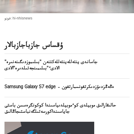
فوتو: hi-nhisnews
ۇقساس جازباجازبالار
جاساندى ينتەللەينتەللەكتنەن "بىلىموزدىگىنەنىرە"
الادىء"بىلىمىنجەتىلدىرە"الادى
Samsung Galaxy S7 edge – ەڭەڭزدىۇزدىكرتفونسمارتفون
حالىقارالىق موبيلدى كوءموبيلدىياسىندا كوكونگرەسسن باستى
جاياسىنداكورسەتىلگەنباستىجاڭالىق