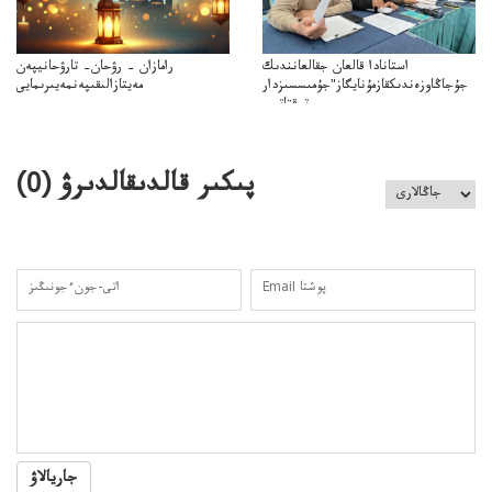
استانادا قالعان جقالعانندىك
رامازان – رۋحان– تارۋحانيپەن
جۇجاڭاوزەندىكقازمۇنايگاز"جۇمىسسىزدار
مەيتازالىقىپەنمەيىرىمايى
توقتاتىپ
ازمۇنايگاز"كەلىسسوزدىتوقتاتىپتاستادىدەيدى
پىكىر قالدىقالدىرۋ (
0
)
جاريالاۋ