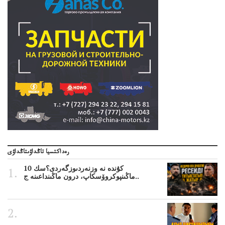
رەداكتسيا تاڭداۋىتاڭداۋى
10 كۇندە نە وزنەردىوزگەردى؟سك
ماڭىنپوكروۆسكاپ، درون ماڭىنداعىنە ج..