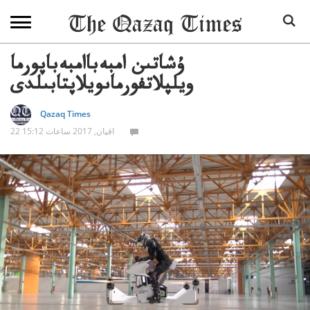
ۇشاتىن امبەباامبەباپورما
ويلپلاتفورماىويلاپتابىلدى
Qazaq Times
22 اقپان, 2017 ساعات 15:12