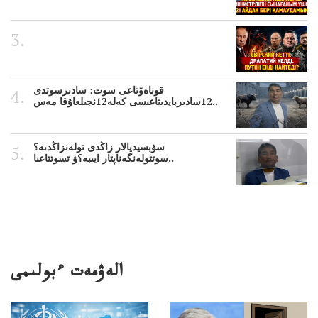
قوناەۆتاعى سوت: سادىرسوتدى
12سادىربايدىتاعىسى كەلە12نجىلعاۇقا مەس..
سۋبسيديالار زاڭدى تولەنزاڭدىە؟
سوتتولەنگەناپتار ايىبە؟ۋ تسوتتاعىا..
الەۋمەت ءبولىمى