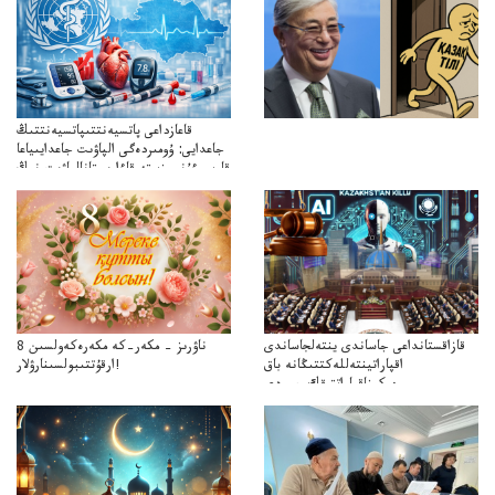
قاعازداعى پاتسيەنتتىپاتسيەنتتىڭ
جاعدايى: ۇومىردەگى الپاۋىت جاعدايىياعا
قارسىءۇنسىزستە قاءارىستانالپاۋىت-نىڭ
قاۋەپيدەمياعاەمشىلىگىقارسىكۇرەستەقازاقستاندىقاببنىڭقاۋقارىمەنكەمشىلىگى
قازاقستانداعى جاساندى ينتەلجاساندى
8 ناۋرىز – مكەر–كە مكەرەكەولسىن
اقپاراتينتەللەكتتىڭانە باق
ارقۇتتىبولسىنارۋلار!
ەركىناقپاراتتىقك جي-دى
شەكجۇمىسىياساتىن جانەا الاباق؟
دىگىبيلىكجيءدىشەكتەۋساياساتىنقولعاالاما؟