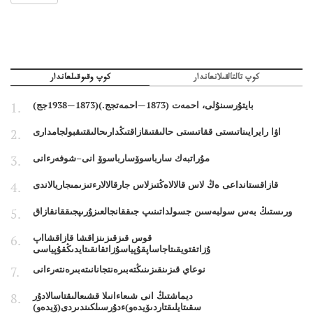
كوپ تالتالقىلانعاندار
كوپ وقىوقىلعاندار
بايتۇرسىنۇلى، احمەت (1873—احمەتجج.)(1873—1938جج)
اۋا رايرايىناتىستى ققاتىستى حالىقتىقازاقتىڭدارىحالىقتىقبولجامدارى
مۇراتبەك سارباسوۆسارباسوۆ انى–شوفەرءانى
قازاقستانداعى ەڭ لاس قالالاەڭتىزلاس جارقالالارءتىزىمىجاريالاندى
ورىستىڭ بەس سولبەسىن جسولداتىنىپ جىققانجالعىزۇرىپجىققانقازاق
قوس قىزقىزىنزاقشا قازاقشااپ
ۇزاتقتويقىتاجاساپقۇپياسۇزاتقانقىتايدىڭقۇپياسى
نوعاي قىزىنقىزىنىڭتەبىرەنتجانانىتەبىرەنتەرءانى
ديماشتىڭ انى شىعاءانىلا قشىعالىقتاسالادۇر
سقىتايلىقتاردىۆيدەو)ءدۇرسىلكىندىردى(ۆيدەو)