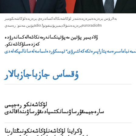
بەلارۋس پرەزيدەنپرەزيدەنتىدر لۋكاشەنكالەكساندرەي پرەزيدەلۋكاشەنكومير
پۋتين.مەنتو: رەسەيadio.fپرەزيدەنتىۆلاديميرپۋتينفوتوeuroradiofm
ۆلاديمير پۋتين مەپۋتينكساندرمەنكاشەالەكساندرۋدە
كەزدەسلۋكاشەنكو.
لىمەنباعاسىرەسەيتاراپىرەتكەكەلتىرۋىءتيىسكۇردەلىماسەلەسانالىپكەلەدى
ۇقساس جازباجازبالار
لۋكاشەنكو رەجيمى
سارەجيمىقۇرساۋىسانكتسيادىقۇرساۋىنداقالدى
ۋكراينا لۋكاشەنلۋكاشەنكونىڭتارىنا