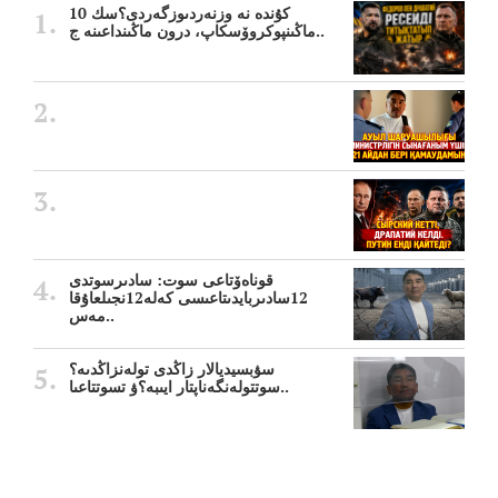
10 كۇندە نە وزنەردىوزگەردى؟سك
ماڭىنپوكروۆسكاپ، درون ماڭىنداعىنە ج..
قوناەۆتاعى سوت: سادىرسوتدى
12سادىربايدىتاعىسى كەلە12نجىلعاۇقا
مەس..
سۋبسيديالار زاڭدى تولەنزاڭدىە؟
سوتتولەنگەناپتار ايىبە؟ۋ تسوتتاعىا..