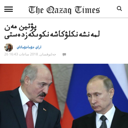
پۋتين مەن
لمەنشەنكلۋكاشەنكوىكەزدەستى
اراي جۇماجۇماتاي
26 جەلتوقسان, 2018 ساعات 16:43