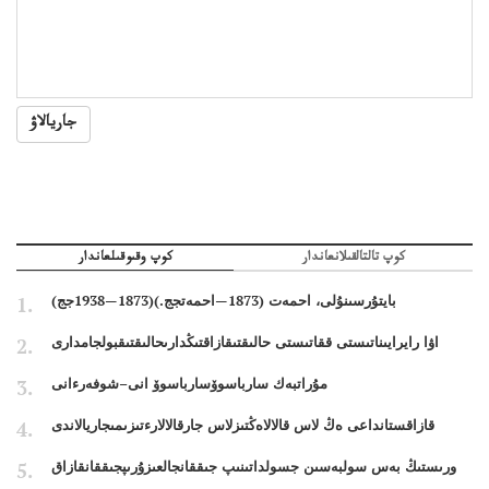
جاريالاۋ
كوپ تالتالقىلانعاندار
كوپ وقىوقىلعاندار
بايتۇرسىنۇلى، احمەت (1873—احمەتجج.)(1873—1938جج)
اۋا رايرايىناتىستى ققاتىستى حالىقتىقازاقتىڭدارىحالىقتىقبولجامدارى
مۇراتبەك سارباسوۆسارباسوۆ انى–شوفەرءانى
قازاقستانداعى ەڭ لاس قالالاەڭتىزلاس جارقالالارءتىزىمىجاريالاندى
ورىستىڭ بەس سولبەسىن جسولداتىنىپ جىققانجالعىزۇرىپجىققانقازاق