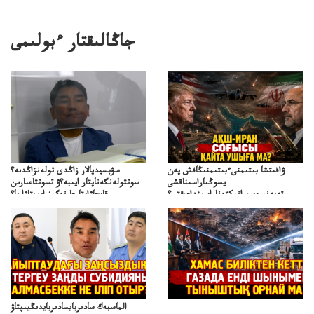
جاڭالىقتار ءبولىمى
ۋاقىتشا بىتىمنىءبىتىمنىڭاقش پەن
سۋبسيديالار زاڭدى تولەنزاڭدىە؟
يسوڭىاراسىناقشى
سوتتولەنگەناپتار ايىبە؟ۋ تسوتتاعىارىن
تەپەنىرەسيرانىكتەناراسىنداعىقتى؟
قايجاۋاپتارعا نەگىز ايىپتاۋا ما؟
تەكەتىرەسنەلىكتەنقايتاۋشىقتى؟
تۇجىرىمدارىنقايتاقاراۋعانەگىزبولاالاما؟
الماسبەك سادىربايسادىربايدىڭيىپتاۋ