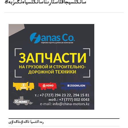
سانكتسيجاقتاستارىناسانكتسياەنگىزبەك
رەداكتسيا تاڭداۋىتاڭداۋى