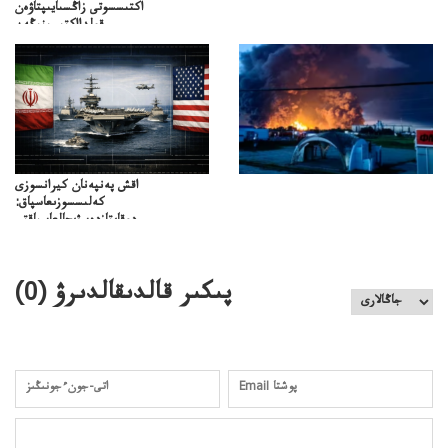
اكتىسسوتى زاڭسىايىپتاۋەن
قولدااكتىسىنىڭەن
ميلليونزاڭسىزدىعىمەنقولدانوسىرىلگەنميلليوندار
اقش پەنپەنان كيرانسوزى
كەلىسسوزىعاسپاق:
دوقايتازدەسۋىجالعاسپاقتى
باسەڭدەتدوحا؟
كەزدەسۋىشيەلەنىستىباسەڭدەتەمە؟
پىكىر قالدىقالدىرۋ (
0
)