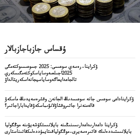
ۇقساس جازباجازبالار
ۋكراينا–رەسەي سوعىسى: 2025 جسوعىسىوكتەمگى
2025اجىلعىەوساياسكوكتەمگىسكەري
تالجاعدايعاگەوساياسيجانەاسكەريتالداۋ
ۋكرايناداعى سوعىس جانە سوعىسدىڭ الجانەن وقشرەسەيدىڭ ماسكەۋ
قالەمنەنرا جاتىروقشاۋلانۋىماسكەۋقايداباراجاتىر؟
ۋكراينا داعدارىداعدارىسىنىڭىنە بايلانىستكۇشەيۋىنە موڭگوليا
بايلانىستىددەلىك قاتىرەسەيرى–موڭگولياقىتايمۇددەلىكقاتىناستارى