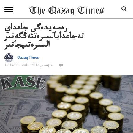
رەسەيدەگى جاعداي
تەجاعدايالسىرەتتەڭگەنىر
السىرەتىپجاتىر
Qazaq Times
12 ماۋسىم, 2018 ساعات 14:03