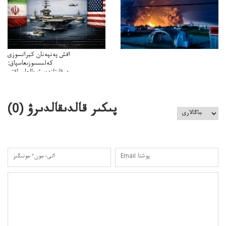
اقش پەنپەنان كيرانسوزى
كەلىسسوزىعاسپاق:
دوقايتازدەسۋىجالعاسپاقتى
باسەڭدەتدوحا؟
كەزدەسۋىشيەلەنىستىباسەڭدەتەمە؟
پىكىر قالدىقالدىرۋ (
0
)