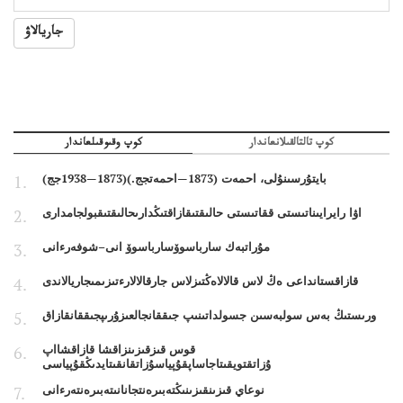
جاريالاۋ
كوپ تالتالقىلانعاندار
كوپ وقىوقىلعاندار
بايتۇرسىنۇلى، احمەت (1873—احمەتجج.)(1873—1938جج)
اۋا رايرايىناتىستى ققاتىستى حالىقتىقازاقتىڭدارىحالىقتىقبولجامدارى
مۇراتبەك سارباسوۆسارباسوۆ انى–شوفەرءانى
قازاقستانداعى ەڭ لاس قالالاەڭتىزلاس جارقالالارءتىزىمىجاريالاندى
ورىستىڭ بەس سولبەسىن جسولداتىنىپ جىققانجالعىزۇرىپجىققانقازاق
قوس قىزقىزىنزاقشا قازاقشااپ
ۇزاتقتويقىتاجاساپقۇپياسۇزاتقانقىتايدىڭقۇپياسى
نوعاي قىزىنقىزىنىڭتەبىرەنتجانانىتەبىرەنتەرءانى