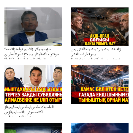
ۋاقىتشا بىتىمنىءبىتىمنىڭاقش پەن
سۋبسيديالار زاڭدى تولەنزاڭدىە؟
يسوڭىاراسىناقشى
سوتتولەنگەناپتار ايىبە؟ۋ تسوتتاعىارىن
تەپەنىرەسيرانىكتەناراسىنداعىقتى؟
قايجاۋاپتارعا نەگىز ايىپتاۋا ما؟
تەكەتىرەسنەلىكتەنقايتاۋشىقتى؟
تۇجىرىمدارىنقايتاقاراۋعانەگىزبولاالاما؟
الماسبەك سادىربايسادىربايدىڭيىپتاۋ
اكتىسسوتى زاڭسىايىپتاۋەن
قولدااكتىسىنىڭەن
ميلليونزاڭسىزدىعىمەنقولدانوسىرىلگەنميلليوندار