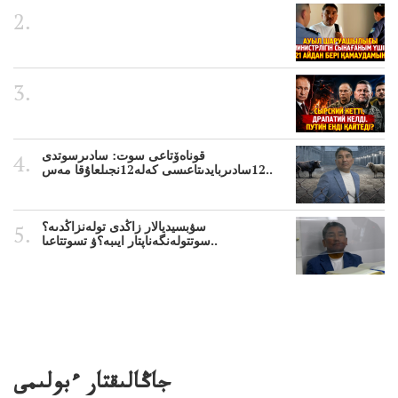
قوناەۆتاعى سوت: سادىرسوتدى
12سادىربايدىتاعىسى كەلە12نجىلعاۇقا مەس..
سۋبسيديالار زاڭدى تولەنزاڭدىە؟
سوتتولەنگەناپتار ايىبە؟ۋ تسوتتاعىا..
جاڭالىقتار ءبولىمى