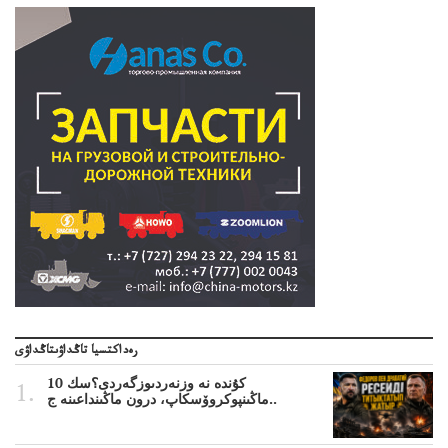
رەداكتسيا تاڭداۋىتاڭداۋى
10 كۇندە نە وزنەردىوزگەردى؟سك
ماڭىنپوكروۆسكاپ، درون ماڭىنداعىنە ج..