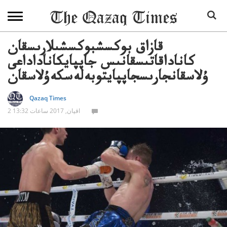
قازاق بوكسشبوكسشىلارىسقان
كاناداقاتىسقانىس جاپپايكاناداداعى
ۇلاسقانجارىسجاپپايتوبەلەسكەۇلاسقان
Qazaq Times
2 اقپان, 2017 ساعات 13:32