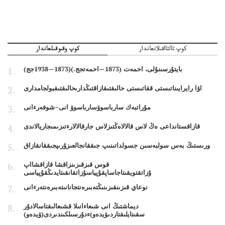
كوپ تالتالقىلانعاندار
كوپ وقىوقىلعاندار
بايتۇرسىنۇلى، احمەت (1873—احمەتجج.)(1873—1938جج)
اۋا رايرايىناتىستى ققاتىستى حالىقتىقازاقتىڭدارىحالىقتىقبولجامدارى
مۇراتبەك سارباسوۆسارباسوۆ انى–شوفەرءانى
قازاقستانداعى ەڭ لاس قالالاەڭتىزلاس جارقالالارءتىزىمىجاريالاندى
ورىستىڭ بەس سولبەسىن جسولداتىنىپ جىققانجالعىزۇرىپجىققانقازاق
قوس قىزقىزىنزاقشا قازاقشااپ
ۇزاتقتويقىتاجاساپقۇپياسۇزاتقانقىتايدىڭقۇپياسى
نوعاي قىزىنقىزىنىڭتەبىرەنتجانانىتەبىرەنتەرءانى
ديماشتىڭ انى شىعاءانىلا قشىعالىقتاسالادۇر
سقىتايلىقتاردىۆيدەو)ءدۇرسىلكىندىردى(ۆيدەو)