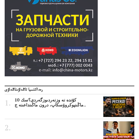
رەداكتسيا تاڭداۋىتاڭداۋى
10 كۇندە نە وزنەردىوزگەردى؟سك
ماڭىنپوكروۆسكاپ، درون ماڭىنداعىنە ج..