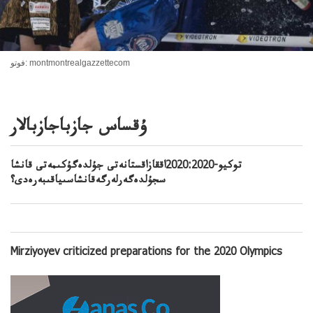
فوتو: montmontrealgazzettecom
ۇقساس جازباجازبالار
توكيو-2020:2020اققازاقستانەتى جۇلدەگۇكىمەتى قانشا
سجۇلدەگەرلەرگەقانشاسىياقىبەرەدى؟
Mirziyoyev criticized preparations for the 2020 Olympics