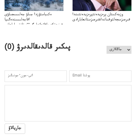
وزبەكستان پرەزيدەنتپرەزيدەنتىندا
ەكىباستۇزدا جىلۋ جەلىسىجىلۋى
قىرعىزسجەلتوقسانداىقىرعىزستانعابارادى
اقاجەلىسىندەگىيا
قىزمەتكەرىاقاۋعاتەلىگى""ستانتسياولعانى
اقىزمەتكەرىنىڭقاتەلىگى"سەبەپبولعانىايتىلدى
پىكىر قالدىقالدىرۋ (
0
)
جاريالاۋ