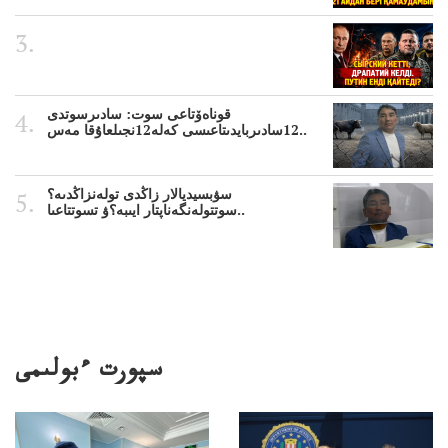
قوناەۆتاعى سوت: سادىرسوتدى
12سادىربايدىتاعىسى كەلە12نجىلعاۇقا مەس..
سۋبسيديالار زاڭدى تولەنزاڭدىە؟
سوتتولەنگەناپتار ايىبە؟ۋ تسوتتاعىا..
سپورت ءبولىمى