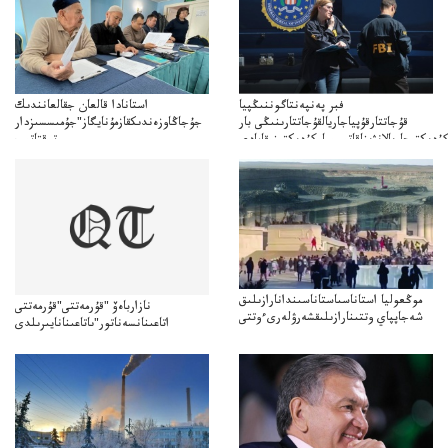
فبر پەنپەنتاگوننىڭپيا
استانادا قالعان جقالعانندىك
قۇجاتتارقۇپياجاريالقۇجاتتارىنىڭى بار
جۇجاڭاوزەندىكقازمۇنايگاز"جۇمىسسىزدار
ۇدىكتىجاريالانۋىناقاتىسىباركۇدىكتىنىقامادى
توقتاتىپ
تا"قازمۇنايگاز"كەلىسسوزدىتوقتاتىپتاستادىدەيدى
موڭعوليا استاناسىاستاناسىندانارازىلىق
نازارباەۆ "قۇرمەتتى"قۇرمەتتى
شەجاپپاي وتتىنارازىلىقشەرۋلەرىءوتتى
اتاعىنانسەناتور"ىاتاعىنانايىرىلدى