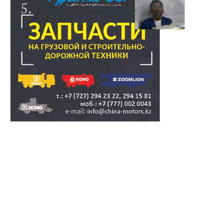
سۋبسيديالار زاڭدى تولەنزاڭدىە؟
سوتتولەنگەناپتار ايىبە؟ۋ
تسوتتاعىا..