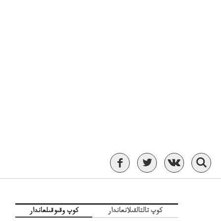
كوپ تالتالقىلانعاندار
كوپ وقىوقىلعاندار