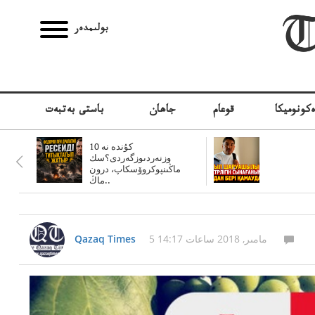
بولىمدەر
كونوميكا
قوعام
جاھان
باستى بەتبەت
10 كۇندە نە
وزنەردىوزگەردى؟سك
ماڭىنپوكروۆسكاپ، درون
ماڭ..
5 مامىر, 2018 ساعات 14:17
Qazaq Times