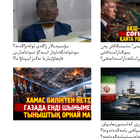
ىمنىءبىتىمنىڭاقش پەن
سۋبسيديالار زاڭدى تولەنزاڭدىە؟
يسوڭىاراسىناقشى
سوتتولەنگەناپتار ايىبە؟ۋ تسوتتاعىارىن
انىكتەناراسىنداعىقتى؟
قايجاۋاپتارعا نەگىز ايىپتاۋا ما؟
سنەلىكتەنقايتاۋشىقتى؟
تۇجىرىمدارىنقايتاقاراۋعانەگىزبولاالاما؟
زى كەلىسسوزىعاسپاق:
سپاقتى باسەڭدەتدوحا؟
لەنىستىباسەڭدەتەمە؟