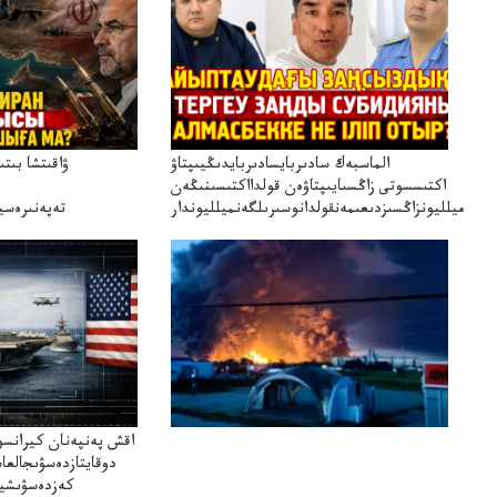
الماسبەك سادىربايسادىربايدىڭيىپتاۋ
ۋاقىتشا بىت
اكتىسسوتى زاڭسىايىپتاۋەن قولدااكتىسىنىڭەن
ميلليونزاڭسىزدىعىمەنقولدانوسىرىلگەنميلليوندار
تەپەنىرەسير
تەكەتىرە
اقش پەنپەنان كيرانسو
دوقايتازدەسۋىجالعا
كەزدەسۋىشيە