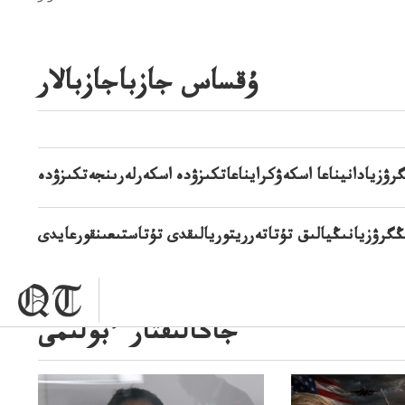
ۇقساس جازباجازبالار
ۋزيادانيناعا اسكەۋكرايناعاتكىزۋدە اسكەرلەرىنجەتكىزۋدە
گرۋزيانىڭيالىق تۇتاتەرريتوريالىقدى تۇتاستىعىنقورعايدى
جاڭالىقتار ءبولىمى