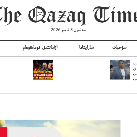
سەنبى, 8 تامىز 2026
سۇحبات
ساراپتاما
ازاماتتىق قوعامقوعام
ە
:
ى
سى