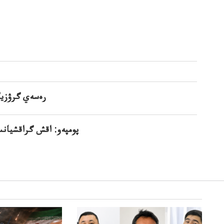
رەسەي گرۋزيگر
پومپەو: اقش گراقشيانىڭ