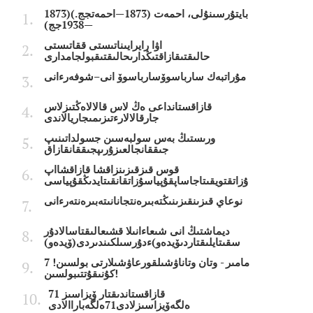
بايتۇرسىنۇلى، احمەت (1873—احمەتجج.)(1873
—1938جج)
اۋا رايرايىناتىستى ققاتىستى
حالىقتىقازاقتىڭدارىحالىقتىقبولجامدارى
مۇراتبەك سارباسوۆسارباسوۆ انى–شوفەرءانى
قازاقستانداعى ەڭ لاس قالالاەڭتىزلاس
جارقالالارءتىزىمىجاريالاندى
ورىستىڭ بەس سولبەسىن جسولداتىنىپ
جىققانجالعىزۇرىپجىققانقازاق
قوس قىزقىزىنزاقشا قازاقشااپ
ۇزاتقتويقىتاجاساپقۇپياسۇزاتقانقىتايدىڭقۇپياسى
نوعاي قىزىنقىزىنىڭتەبىرەنتجانانىتەبىرەنتەرءانى
ديماشتىڭ انى شىعاءانىلا قشىعالىقتاسالادۇر
سقىتايلىقتاردىۆيدەو)ءدۇرسىلكىندىردى(ۆيدەو)
7 مامىر - وتان وتاناۋشىلقورعاۋشىلارتى بولسىن!
كۇنىقۇتتىبولسىن!
قازاقستاندىقتار ۆيزاسىز 71
ەلگەۆيزاسىزلادى71ەلگەباراالادى