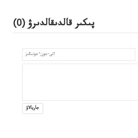
پىكىر قالدىقالدىرۋ (
0
)
جاريالاۋ