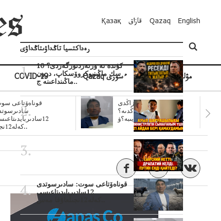
English
Qazaq
قازاق
Қазақ
رەداكتسيا تاڭداۋىتاڭداۋى
10 كۇندە نە وزنەردىوزگەردى؟
سك ماڭىنپوكروۆسكاپ، درون
مۋلتيمەديا
Qazaq ءسوزى
COVID-19
ماڭىنداعىنە ج..
سۋبسيديالار زاڭدى
قوناەۆتاعى سوت
تولەنزاڭدىە؟
سادىرسوتد
سوتتولەنگەناپتار ايىبە؟ۋ..
12سادىربايدىتاعى
كەلە12نجى..
قوناەۆتاعى سوت: سادىرسوتدى
12سادىربايدىتاعىسى
كەلە12نجىلعاۇقا مەس..