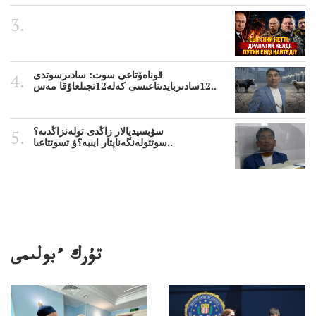
قوناەۆتاعى سوت: سادىرسوتدى
12سادىربايدىتاعىسى كەلە12نجىلعاۇقا مەس..
سۋبسيديالار زاڭدى تولەنزاڭدىە؟
سوتتولەنگەناپتار ايىبە؟ۋ تسوتتاعىا..
تۇرك ءبولىمى