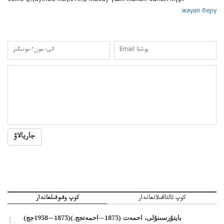
өзіне «қауіпсіз кеңістік» жасау үшін жанын салып жүр.
жауап беру
جاريالاۋ
كوپ تالتالقىلانعاندار
كوپ وقىوقىلعاندار
بايتۇرسىنۇلى، احمەت (1873—احمەتجج.)(1873—1938جج)