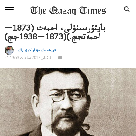
بايتۇرسىنۇلى، احمەت (1873—
احمەتجج.)(1873—1938جج)
قويشىبەك مۇباراكمۇباراك
21 قاڭتار, 2017 ساعات 19:53