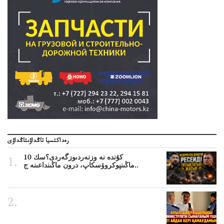
رەداكتسيا تاڭداۋىتاڭداۋى
10 كۇندە نە وزنەردىوزگەردى؟سك
ماڭىنپوكروۆسكاپ، درون ماڭىنداعىنە ج..