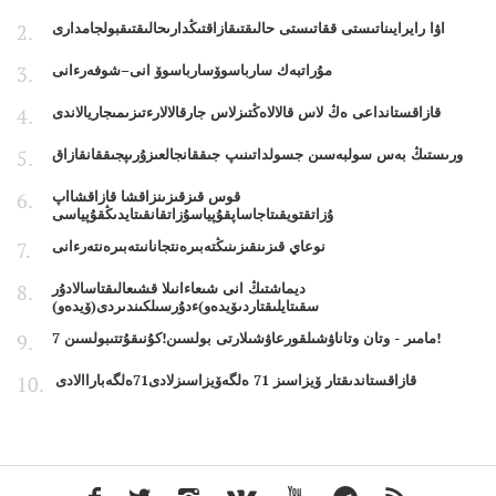
اۋا رايرايىناتىستى ققاتىستى حالىقتىقازاقتىڭدارىحالىقتىقبولجامدارى
مۇراتبەك سارباسوۆسارباسوۆ انى–شوفەرءانى
قازاقستانداعى ەڭ لاس قالالاەڭتىزلاس جارقالالارءتىزىمىجاريالاندى
ورىستىڭ بەس سولبەسىن جسولداتىنىپ جىققانجالعىزۇرىپجىققانقازاق
قوس قىزقىزىنزاقشا قازاقشااپ
ۇزاتقتويقىتاجاساپقۇپياسۇزاتقانقىتايدىڭقۇپياسى
نوعاي قىزىنقىزىنىڭتەبىرەنتجانانىتەبىرەنتەرءانى
ديماشتىڭ انى شىعاءانىلا قشىعالىقتاسالادۇر
سقىتايلىقتاردىۆيدەو)ءدۇرسىلكىندىردى(ۆيدەو)
7 مامىر - وتان وتاناۋشىلقورعاۋشىلارتى بولسىن!كۇنىقۇتتىبولسىن!
قازاقستاندىقتار ۆيزاسىز 71 ەلگەۆيزاسىزلادى71ەلگەباراالادى