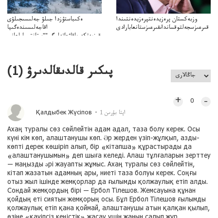
وزبەكستان پرەزيدەنتپرەزيدەنتىندا
ەكىباستۇزدا جىلۋ جەلىسىجىلۋى
قىرعىزسجەلتوقسانداىقىرعىزستانعابارادى
اقاجەلىسىندەگىيا
قىزمەتكەرىاقاۋعاتەلىگى""ستانتسياولعانى
اقىزمەتكەرىنىڭقاتەلىگى"سەبەپبولعانىايتىلدى
پىكىر قالدىقالدىرۋ (
1
)
+
–
0
Қалдыбек Жүсіпов
1 اپتا بۇرىن
Ахаң туралы сөз сөйлейтін адам адал, таза болу керек. Осы
күні кім көп, алаштанушы көп. Әр жерден үзіп-жұлқып, азды-
көпті дерек көшіріп алып, бір «кітапша» құрастырады да
«алаштанушымын» деп шыға келеді. Алаш тұлғаларын зерттеу
— маңызды әрі жауапты жұмыс. Ахаң туралы сөз сөйлейтін,
кітап жазатын адамның ары, ниеті таза болуы керек. Соңғы
отыз жыл ішінде жемқорлар да ғылымды қолжаулық етіп алды.
Сондай жемқордың бірі — Ербол Тілешов. Жемсауына құнан
қойдың еті сиятын жемқорың осы. Бұл Ербол Тілешов ғылымды
қолжаулық етіп қана қоймай, алаштанушы атын қалқан қылып,