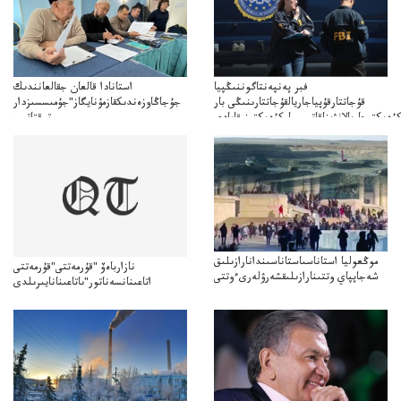
فبر پەنپەنتاگوننىڭپيا
استانادا قالعان جقالعانندىك
قۇجاتتارقۇپياجاريالقۇجاتتارىنىڭى بار
جۇجاڭاوزەندىكقازمۇنايگاز"جۇمىسسىزدار
ۇدىكتىجاريالانۋىناقاتىسىباركۇدىكتىنىقامادى
توقتاتىپ
تا"قازمۇنايگاز"كەلىسسوزدىتوقتاتىپتاستادىدەيدى
موڭعوليا استاناسىاستاناسىندانارازىلىق
نازارباەۆ "قۇرمەتتى"قۇرمەتتى
شەجاپپاي وتتىنارازىلىقشەرۋلەرىءوتتى
اتاعىنانسەناتور"ىاتاعىنانايىرىلدى