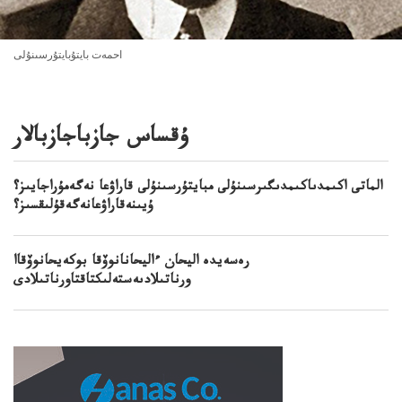
احمەت بايتۇبايتۇرسىنۇلى
ۇقساس جازباجازبالار
الماتى اكىمدىاكىمدىگىرسىنۇلى مبايتۇرسىنۇلى قاراۋعا نەگەمۇراجايىز؟
ۇيىنەقاراۋعانەگەقۇلىقسىز؟
رەسەيدە اليحان ءاليحانانوۆقا بوكەيحانوۆقاا
ورناتىلادىەستەلىكتاقتاورناتىلادى