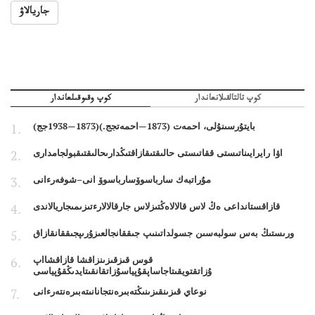
جاريالاۋ
كوپ تالتالقىلانعاندار
كوپ وقىوقىلعاندار
بايتۇرسىنۇلى، احمەت (1873—احمەتجج.)(1873—1938جج)
اۋا رايرايىناتىستى ققاتىستى حالىقتىقازاقتىڭدارىحالىقتىقبولجامدارى
مۇراتبەك سارباسوۆسارباسوۆ انى–شوفەرءانى
قازاقستانداعى ەڭ لاس قالالاەڭتىزلاس جارقالالارءتىزىمىجاريالاندى
ورىستىڭ بەس سولبەسىن جسولداتىنىپ جىققانجالعىزۇرىپجىققانقازاق
قوس قىزقىزىنزاقشا قازاقشااپ
ۇزاتقتويقىتاجاساپقۇپياسۇزاتقانقىتايدىڭقۇپياسى
نوعاي قىزىنقىزىنىڭتەبىرەنتجانانىتەبىرەنتەرءانى