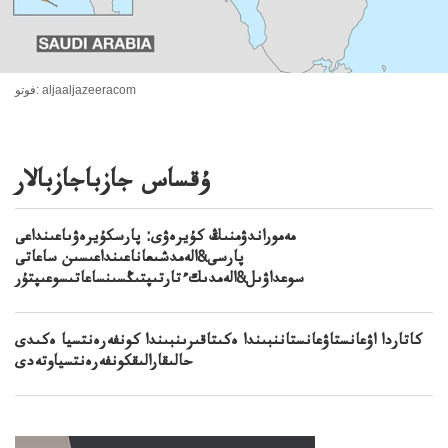
فوتو: aljaaljazeeracom
ۇقساس جازباجازبالار
مەموراندۋمنىڭ كۇيرەۋى: پارسكۇيرەۋىاعىنداعى
پارسى&الەمدشىعاناعىنداعىسىن ساعاتى
سوعداۋىل&الەمدىكءتارتىپتىڭسىنساعاتىسوعىپتۇر
كاتاردا اۋعانستاۋعانستاننبىندا ەكىتاقىرىنبىندا كونفەرەنتسيا ەكىدى
حالىقارالىقكونفەرەنتسياوتەدى