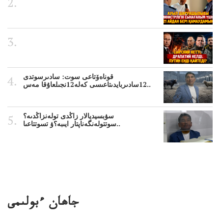
قوناەۆتاعى سوت: سادىرسوتدى
12سادىربايدىتاعىسى كەلە12نجىلعاۇقا مەس..
سۋبسيديالار زاڭدى تولەنزاڭدىە؟
سوتتولەنگەناپتار ايىبە؟ۋ تسوتتاعىا..
جاھان ءبولىمى