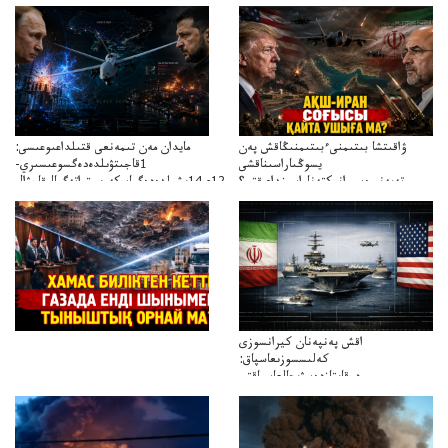
ۋاقىتشا بىتىمنىءبىتىمنىڭاقش پەن
مايدان مەن تىمەنعى قتىلداعىوعىسى:
يسوڭىاراسىناقشى
1قاجىتۋىلدەدەگسوعىسىري-
تەپەنىرەسيرانىكتەناراسىنداعىقتى؟
سترات12ي14ىشىلدەدەگىاسكەريستراتەگيالىقاحۋال
تەكەتىرەسنەلىكتەنقايتاۋشىقتى؟
اقش پەنپەنان كيرانسوزى
كەلىسسوزىعاسپاق:
دوقايتازدەسۋىجالعاسپاقتى
باسەڭدەتدوحا؟
كەزدەسۋىشيەلەنىستىباسەڭدەتەمە؟