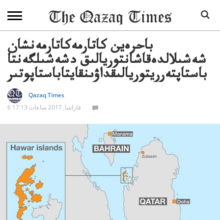
باحرەين كاتارمەكاتارمەنشان
شەشىلالدەقاشانتوريالىق دشەشىلگەنتا
باستاپتەرريتوريالىقداۋىنقايتاباستاپوتىر
Qazaq Times
6 قاراشا, 2017 ساعات 17:13