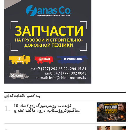
رەداكتسيا تاڭداۋىتاڭداۋى
10 كۇندە نە وزنەردىوزگەردى؟سك
ماڭىنپوكروۆسكاپ، درون ماڭىنداعىنە ج..