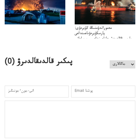
مەموراندۋمنىڭ كۇيرەۋى:
پارسكۇيرەۋىاعىنداعى
پارسى&الەمدشىعاناعىنداعىسىن ساعاتى
ۋىل&الەمدىكءتارتىپتىڭسىنساعاتىسوعىپتۇر
پىكىر قالدىقالدىرۋ (
0
)