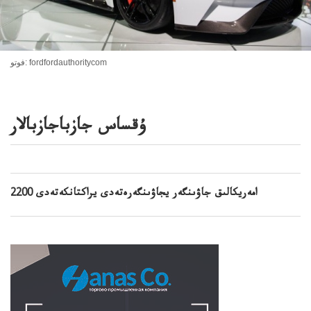
فوتو: fordfordauthoritycom
ۇقساس جازباجازبالار
2200 امەريكالىق جاۋىنگەر يجاۋىنگەرەتەدى يراكتانكەتەدى