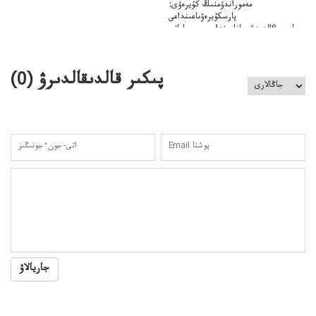
مەموراندۋمنىڭ كۇيرەۋى:
پارسكۇيرەۋىاعىنداعى
پارسى&الەمدشىعاناعىنداعىسىن ساعاتى
ۋىل&الەمدىكءتارتىپتىڭسىنساعاتىسوعىپتۇر
پىكىر قالدىقالدىرۋ (
0
)
جاريالاۋ