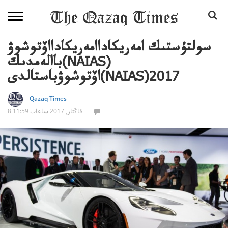
سولتۇستىك امەريكاداامەريكادااۆتوشوۋ
باالەمدىك(NAIAS)
اۆتوشوۋباستالدى(NAIAS)2017
Qazaq Times
8 قاڭتار, 2017 ساعات 11:59