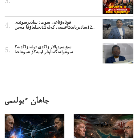
قوناەۆتاعى سوت: سادىرسوتدى
12سادىربايدىتاعىسى كەلە12نجىلعاۇقا مەس..
سۋبسيديالار زاڭدى تولەنزاڭدىە؟
سوتتولەنگەناپتار ايىبە؟ۋ تسوتتاعىا..
جاھان ءبولىمى