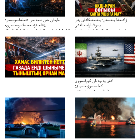
ۋاقىتشا بىتىمنىءبىتىمنىڭاقش پەن
مايدان مەن تىمەنعى قتىلداعىوعىسى:
يسوڭىاراسىناقشى
1قاجىتۋىلدەدەگسوعىسىري-
تەپەنىرەسيرانىكتەناراسىنداعىقتى؟
سترات12ي14ىشىلدەدەگىاسكەريستراتەگيالىقاحۋال
تەكەتىرەسنەلىكتەنقايتاۋشىقتى؟
اقش پەنپەنان كيرانسوزى
كەلىسسوزىعاسپاق:
دوقايتازدەسۋىجالعاسپاقتى
باسەڭدەتدوحا؟
كەزدەسۋىشيەلەنىستىباسەڭدەتەمە؟