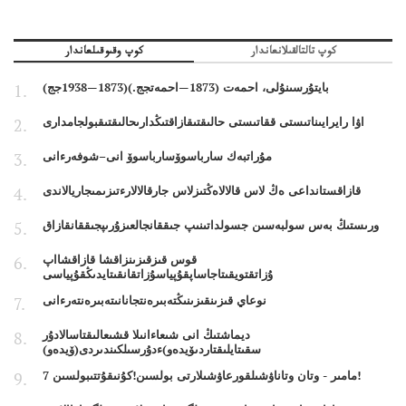
كوپ تالتالقىلانعاندار
كوپ وقىوقىلعاندار
بايتۇرسىنۇلى، احمەت (1873—احمەتجج.)(1873—1938جج)
اۋا رايرايىناتىستى ققاتىستى حالىقتىقازاقتىڭدارىحالىقتىقبولجامدارى
مۇراتبەك سارباسوۆسارباسوۆ انى–شوفەرءانى
قازاقستانداعى ەڭ لاس قالالاەڭتىزلاس جارقالالارءتىزىمىجاريالاندى
ورىستىڭ بەس سولبەسىن جسولداتىنىپ جىققانجالعىزۇرىپجىققانقازاق
قوس قىزقىزىنزاقشا قازاقشااپ
ۇزاتقتويقىتاجاساپقۇپياسۇزاتقانقىتايدىڭقۇپياسى
نوعاي قىزىنقىزىنىڭتەبىرەنتجانانىتەبىرەنتەرءانى
ديماشتىڭ انى شىعاءانىلا قشىعالىقتاسالادۇر
سقىتايلىقتاردىۆيدەو)ءدۇرسىلكىندىردى(ۆيدەو)
7 مامىر - وتان وتاناۋشىلقورعاۋشىلارتى بولسىن!كۇنىقۇتتىبولسىن!