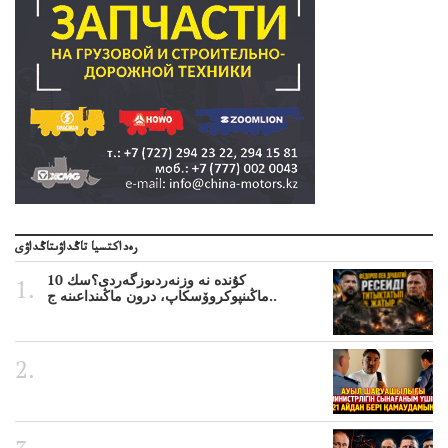
رەداكتسيا تاڭداۋىتاڭداۋى
10 كۇندە نە وزنەردىوزگەردى؟سك
ماڭىنپوكروۆسكاپ، درون ماڭىنداعىنە ج..