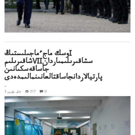
وسك ماجءماجىلىستىڭI
شاقىرىلىمVIIسشاقىرىلىمىاردان
جاساقەسكىانىن
پارتيالاردانجاساقتالعانىنمالىمدەدى
..
0
517
5 جىل بۇرىن