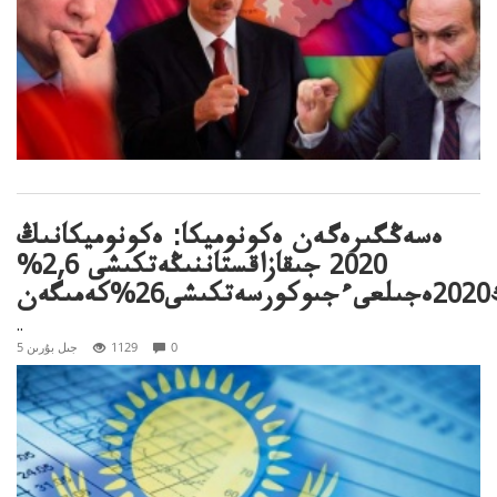
ەسەڭگىرەگەن ەكونوميكا: ەكونوميكانىڭ
2020 جىقازاقستاننىڭەتكىشى 2,6%
ىشى26%كەمىگەن
..
0
1129
5 جىل بۇرىن