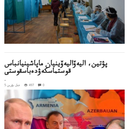
پۋتين، اليەۆاليەۆينيان ماپاشينيانباس
قوستماسكەۋدەباسقوستى
..
0
497
5 جىل بۇرىن