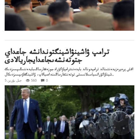
ترامپ ۋاشينۋاشينگتوندانشە جاعداي
جتوتەنشەىجاعدايجاريالادى
اقش پرەپرەزيدەنتىنالد ترامپدونالد بايدەننترامپاۋگۋرادجوزەفقارساڭىبايدەننىڭىپسىزدىك
شيناۋگۋراتسياسىلانىستى توتەنشقارساڭىنداعىيالاپ، ۆاشينگقاۋىپسىزدىكال..
0
560
5 جىل بۇرىن