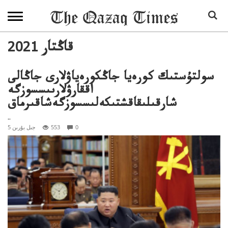
2021 قاڭتار
سولتۇستىك كورەيا جاڭكورەياۋلارى جاڭالى
اققارۋلارىىسسوزگە
شارقىلىقاقشتىكەلىسسوزگەشاقىرماق
..
0
553
5 جىل بۇرىن