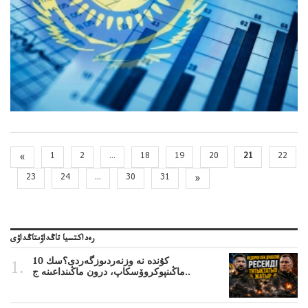
«
1
2
...
18
19
20
21
22
23
24
...
30
31
»
رەداكتسيا تاڭداۋىتاڭداۋى
10 كۇندە نە وزنەردىوزگەردى؟سك
ماڭىنپوكروۆسكاپ، درون ماڭىنداعىنە ج..