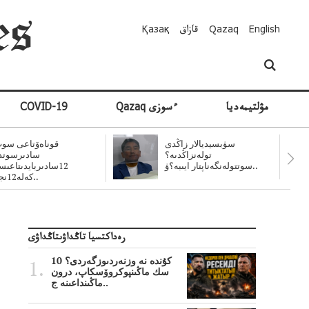
English
Qazaq
قازاق
Қазақ
مۋلتيمەديا
Qazaq ءسوزى
COVID-19
سۋبسيديالار زاڭدى
قوناەۆتاعى سوت
تولەنزاڭدىە؟
سادىرسوتد
سوتتولەنگەناپتار ايىبە؟ۋ..
12سادىربايدىتاعى
كەلە12نجى..
رەداكتسيا تاڭداۋىتاڭداۋى
10 كۇندە نە وزنەردىوزگەردى؟
سك ماڭىنپوكروۆسكاپ، درون
ماڭىنداعىنە ج..