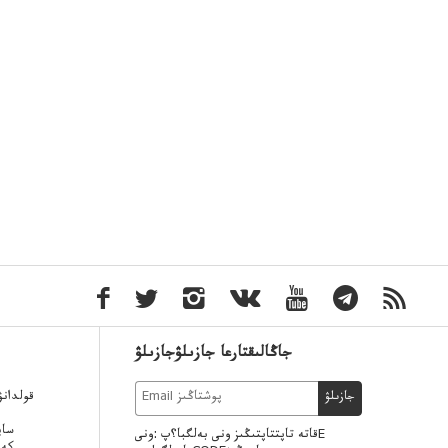
جاڭالىقتارعا جازىلۋجازىلۋ
قولدان
جازىلۋ
ساي
قاتە تاپتتاپتىڭىز ونى بەلگبا؟پ :ونىE