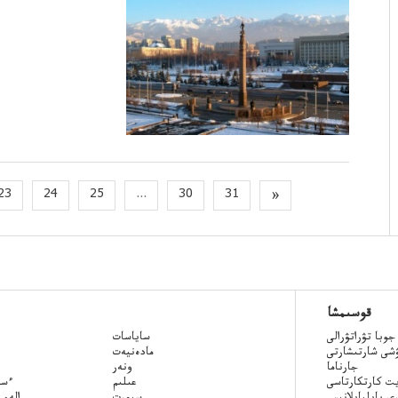
23
24
25
...
30
31
»
قوسىمشا
جوبا تۋراتۋرالى
ساياسات
ۋشى شارتىشارتى
مادەنيەت
جارناما
ونەر
ت كارتكارتاسى
عىلىم
Qazaq