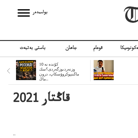
بولىمدەر
كونوميكا
قوعام
جاھان
باستى بەتبەت
10 كۇندە نە
وزنەردىوزگەردى؟سك
ماڭىنپوكروۆسكاپ، درون
ماڭ..
2021 قاڭتار
..