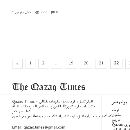
..
0
777
5 جىل بۇرىن
«
1
2
...
19
20
21
22
Qazaq Times - اقپاراتتىق، قوعامدىق-سقوعامدىقتالى.
بولىمدەر
ماتساياسيداردىڭپورتالىلگەن پايدماتەريالداردىڭتسيانىڭ
قوعام
كەلىسىمىكەز
جاھان
عانكەلگەنبەرىلەدپايدالانۋىنارەداكتسيانىڭكەلىسىمىمەنعاناجولبەرىلەدى
تاريح
 ءسوزى
Email:
qazaq.times@gmail.com