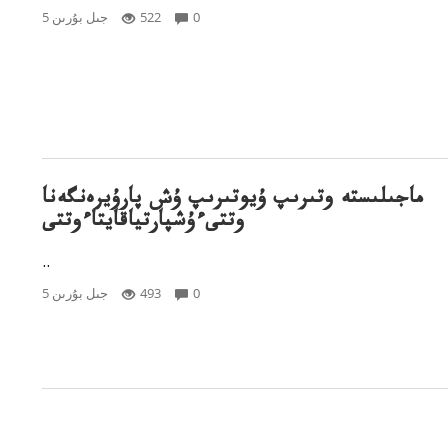
0
522
5 جىل بۇرىن
ماجىلىستە وتىرىپ ۇيوتىرىپ ۇش پارۇيرەنگەنا
وتتىءۇشپارتياقايتاءوتتى
..
0
493
5 جىل بۇرىن