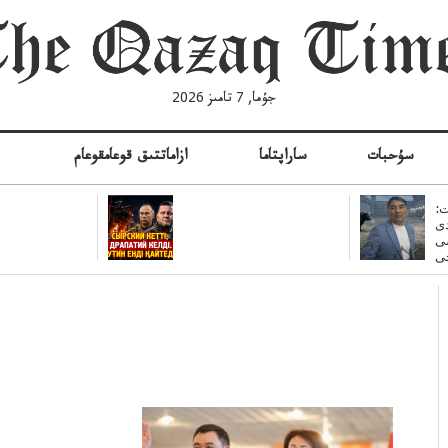
جۇما, 7 تامىز 2026
سۇحبات
ساراپتاما
ازاماتتىق قوعامقوعام
ە
:
ى
سى