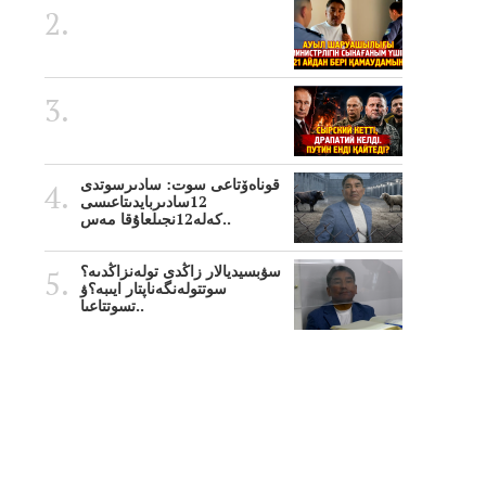
قوناەۆتاعى سوت: سادىرسوتدى
12سادىربايدىتاعىسى
كەلە12نجىلعاۇقا مەس..
سۋبسيديالار زاڭدى تولەنزاڭدىە؟
سوتتولەنگەناپتار ايىبە؟ۋ
تسوتتاعىا..