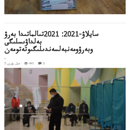
سايلاۋ-2021: 2021تىالماتىدا بەرۋ
بەلداۋىسلىگى
وبەرۋومەنبەلسەندىلىگىوتەتومەن
..
0
441
5 جىل بۇرىن