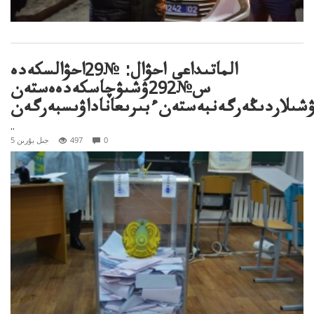
الماتىداعى احۋال: №29احۋالسكەدە
س№292ۋشىۋچاسكەدەەستەن
ۋشىلاردىڭەرگەنبەستەنءبىرىعاناداۋىسبەرگەن
..
0
497
5 جىل بۇرىن