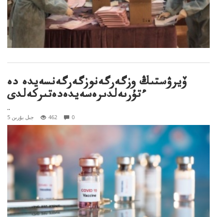
ۆيرۋستىڭ وزگەرگەنوزگەرگەنسەيدە دە
ءتۇرىەلدىرەسەيدەدەتىركەلدى
..
0
462
5 جىل بۇرىن