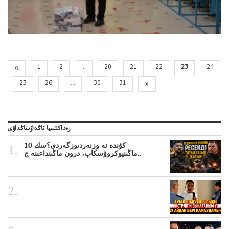
«
1
2
...
20
21
22
23
24
25
26
...
30
31
»
رەداكتسيا تاڭداۋىتاڭداۋى
10 كۇندە نە وزنەردىوزگەردى؟سك
ماڭىنپوكروۆسكاپ، درون ماڭىنداعىنە ج..