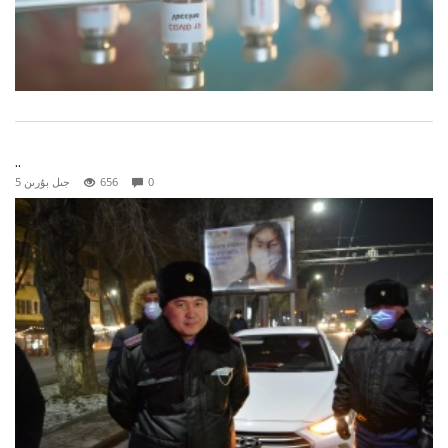
..
0
656
5 جىل بۇرىن