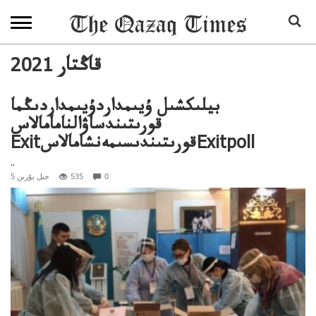
2021 قاڭتار
بيلىكشىل ۇيىمداردۇيىمداردىڭما
قورىتىندساۋالنامامالاس
ExitقورىتىندىسىمەنشامالاسExitpoll
..
0
535
5 جىل بۇرىن