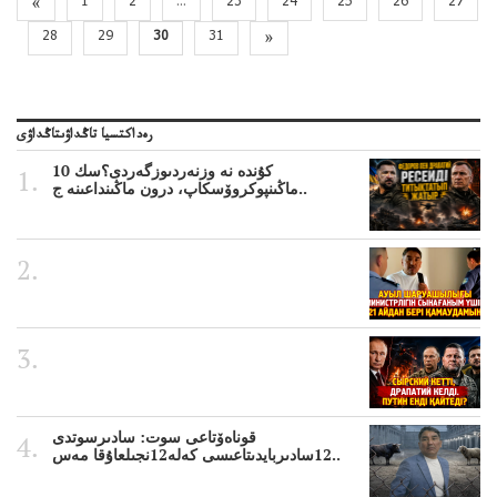
«
1
2
...
23
24
25
26
27
28
29
30
31
»
رەداكتسيا تاڭداۋىتاڭداۋى
10 كۇندە نە وزنەردىوزگەردى؟سك
ماڭىنپوكروۆسكاپ، درون ماڭىنداعىنە ج..
قوناەۆتاعى سوت: سادىرسوتدى
12سادىربايدىتاعىسى كەلە12نجىلعاۇقا مەس..