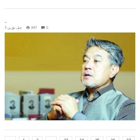
..
0
847
5 جىل بۇرىن