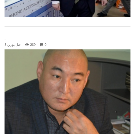
..
0
289
5 جىل بۇرىن