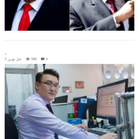
..
0
988
5 جىل بۇرىن