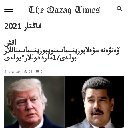
2021 قاڭتار
اقش
ۆەنۆەنەسۋەلاپوزيتسياسىنوپپوزيتسياسىناللار
بولدى17ملرددوللارءبولدى
..
0
68
5 جىل بۇرىن