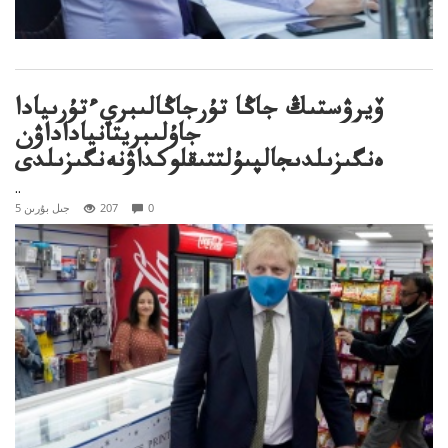
ۆيرۋستىڭ جاڭا تۇرجاڭالىبريءتۇرىيادا
جاۇلىبريتانياداداۋن
ەنگىزىلدىجالپىۇلتتىقلوكداۋنەنگىزىلدى
..
0
207
5 جىل بۇرىن