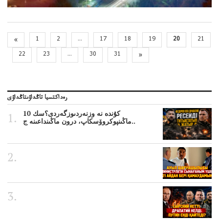
«
1
2
...
17
18
19
20
21
22
23
...
30
31
»
رەداكتسيا تاڭداۋىتاڭداۋى
10 كۇندە نە وزنەردىوزگەردى؟سك
ماڭىنپوكروۆسكاپ، درون ماڭىنداعىنە ج..