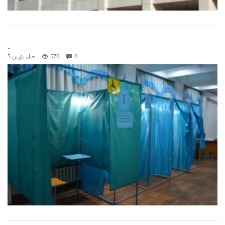
..
0
570
5 جىل بۇرىن