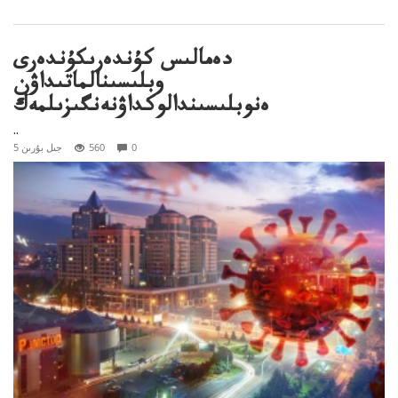
دەمالىس كۇندەرىكۇندەرى
وبلىسىنالماتىداۋن
ەنوبلىسىندالوكداۋنەنگىزىلمەك
..
0
560
5 جىل بۇرىن