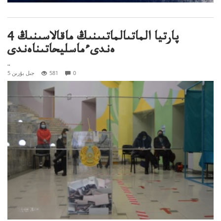
4 پارتيا الماتىالماتىىنىڭ ماقالاسىنىڭ
ەندىءماسليحاتىناەندى
..
0
581
5 جىل بۇرىن