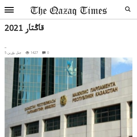
2021 قاڭتار
..
0
1427
5 جىل بۇرىن