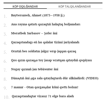
KÖP OQILĞANDAR
KÖP TALQILANĞANDAR
Baytwrsınwlı, Ahmet (1873—1938 jj.)
Aua rayına qatıstı qazaqtıñ halıqtıq boljamdarı
Mwratbek Sarbasov – Şofer äni
Qazaqstandağı eñ las qalalar tizimi jariyalandı
Orıstıñ bes soldatın jalğız wrıp jıqqan qazaq
Qos qızın qazaqşa toy jasap wzatqan qıtaydıñ qwpiyası
Noğay qızınıñ jan tebirenter äni
Dimaştıñ äni şığa sala qıtaylıqtardı dür silkindirdi: (VIDEO)
7 mamır - Otan qorğauşılar küni qwttı bolsın!
Qazaqstandıqtar vizasız 71 elge bara aladı