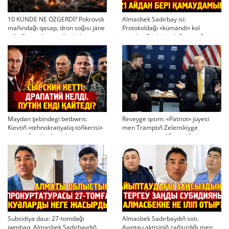
10 KÜNDE NE ÖZGERDİ? Pokrovsk
Almasbek Sadırbay isi:
mañındağı qasap, dron soğısı jäne
Protokoldağı «kümändi» kol
jaña Bas qolbasşınıñ taktikası
qoyular, Pavlodardağı joq şığın
jäne toqtatılğan bettesuler
Maydan şebindegi betbwrıs:
Reseyge qısım: «Patriot» jüyesi
Kievtiñ «tehnokratiyalıq töñkerisi»
men Tramptıñ Zelenskiyge
jäne soğıstıñ jaña doktrinası
maqtauı neni añğartadı?
Subsidiya dauı: 27-tomdağı
Almasbek Sadırbaydıñ sotı.
jwmbaq. Almasbek Sadırbaydıñ
Ayıptau aktisiniñ zañsızdığı men