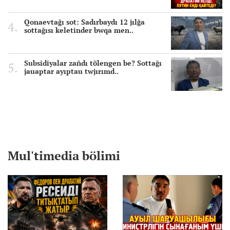
Qonaevtağı sot: Sadırbaydı 12 jılğa
sottağısı keletinder bwqa men..
Subsidiyalar zañdı tölengen be? Sottağı
jauaptar ayıptau twjırımd..
Mul'timedia bölimi