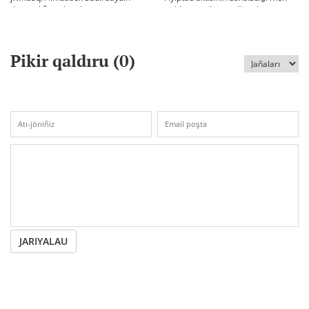
densaulığı sır berdi
qoldan ösirilgen milliondar
Pikir qaldıru (
0
)
JARIYALAU