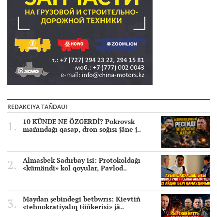
REDAKCIYA TAÑDAUI
10 KÜNDE NE ÖZGERDİ? Pokrovsk
mañındağı qasap, dron soğısı jäne j..
Almasbek Sadırbay isi: Protokoldağı
«kümändi» kol qoyular, Pavlod..
Maydan şebindegi betbwrıs: Kievtiñ
«tehnokratiyalıq töñkerisi» jä..