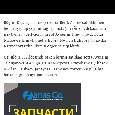
Bügin 10 qaraşada bas prokuror Berik Asılov sot ükimnen
bwrın ayıptap şeşimin şığırıp tastağan «Äuejaydı basıp alu
isi» byınşa apellyaciyalıq sot Äygerim Tileujanova, Qalas
Nwrpeyis, Ermwhamet Şilibaev, Nwrlan Dälibaev, Janaydar
Kärmenovtardıñ ükimin özgerissiz qaldırdı.
Osı jıldıñ 11 şildesinde ötken birinşi satıdağı sotta Äygerim
Tileujanovanı 4 jılğa, Qalas Nwrpeyis, Ermwhamet Şilibaev,
Nwrlan Dälibaev, Janaydar Kärmenov törteuin 8 jılğa bas
bostandığınan ayırğan bolatın.