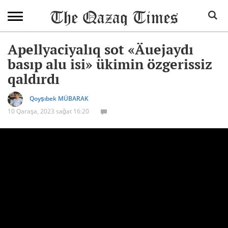
Apellyaciyalıq sot «Äuejaydı
basıp alu isi» ükimin özgerissiz
qaldırdı
Qoyşıbek MÜBARAK
10 Qaraşa, 2023 sağat 16:20