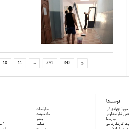
10
11
...
341
342
»
قوسىمشا
جوبا تۋراتۋرالى
ساياسات
ۋشى شارتىشارتى
مادەنيەت
جارناما
ونەر
ت كارتكارتاسى
عىلىم
Qazaq