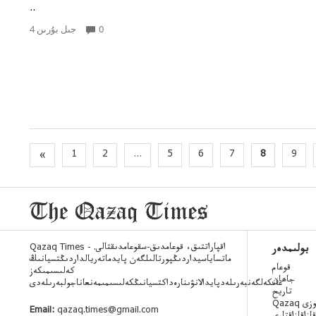
..
0
4 جىل بۇرىن
«
1
2
...
5
6
7
8
9
Qazaq Times - اقپاراتتىق، قوعامدىق-سقوعامدىقتالى.
بولىمدەر
ماتساياسيداردىڭپورتالىلگەن پايدماتەريالداردىڭتسيانىڭ
قوعام
كەلىسىمىكەز
جاھان
عانكەلگەنبەرىلەدپايدالانۋىنارەداكتسيانىڭكەلىسىمىمەنعاناجولبەرىلەدى
تاريح
 ءسوزى
Email:
qazaq.times@gmail.com