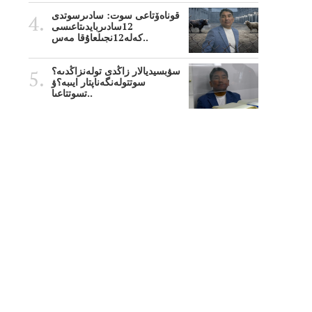
قوناەۆتاعى سوت: سادىرسوتدى
12سادىربايدىتاعىسى
كەلە12نجىلعاۇقا مەس..
سۋبسيديالار زاڭدى تولەنزاڭدىە؟
سوتتولەنگەناپتار ايىبە؟ۋ
تسوتتاعىا..