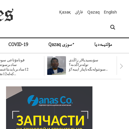
English
Qazaq
قازاق
Қазақ
مۋلتيمەديا
Qazaq ءسوزى
COVID-19
سۋبسيديالار زاڭدى
قوناەۆتاعى سوت
تولەنزاڭدىە؟
سادىرسوتد
سوتتولەنگەناپتار ايىبە؟ۋ..
12سادىربايدىتاعى
كەلە12نجى..