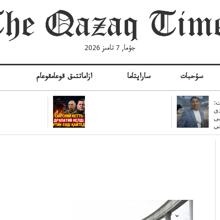
جۇما, 7 تامىز 2026
سۇحبات
ساراپتاما
ازاماتتىق قوعامقوعام
ە
:
ى
سى