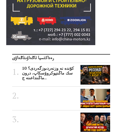
رەداكتسيا تاڭداۋىتاڭداۋى
10 كۇندە نە وزنەردىوزگەردى؟
سك ماڭىنپوكروۆسكاپ، درون
ماڭىنداعىنە ج..