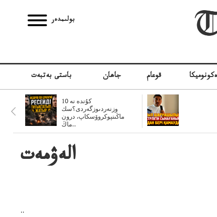
بولىمدەر
كونوميكا
قوعام
جاھان
باستى بەتبەت
10 كۇندە نە
وزنەردىوزگەردى؟سك
ماڭىنپوكروۆسكاپ، درون
ماڭ..
الەۋمەت
..