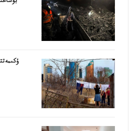
بوشاحتا
ۇكىمەتت