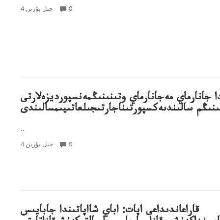
0
4 جىل بۇرىن
ا جانارماي مەجانارماي وتىنىنىڭمەنسپورديزەلارتى
نىڭم سالىندىەكسپورتىناجارتىجىلعاتىيىمسالىندى
..
0
4 جىل بۇرىن
قاراعاندىداعى اپات: اباي شااپاتىندا جابايىس