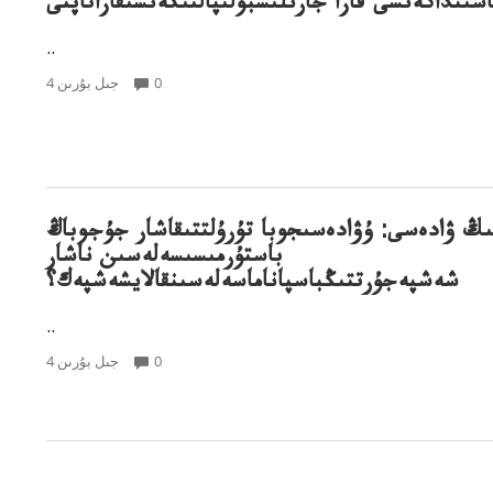
سىنداكەنشى قازا جارىلىسبولىپالتىكەنشىقازاتاپتى
..
0
4 جىل بۇرىن
ىڭ ۋادەسى: ۇۋادەسىجوبا تۇرۇلتتىقاشار جۇجوباڭ
باستۇرمىسىسەلەسىن ناشار
شەشپەجۇرتتىڭباسپاناماسەلەسىنقالايشەشپەك؟
..
0
4 جىل بۇرىن