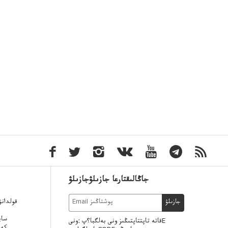
جاڭالىقتارعا جازىلۋجازىلۋ
قولدان
جازىلۋ
ساي
قاتە تاپتتاپتىڭىز ونى بەلگبا؟پ :ونىE