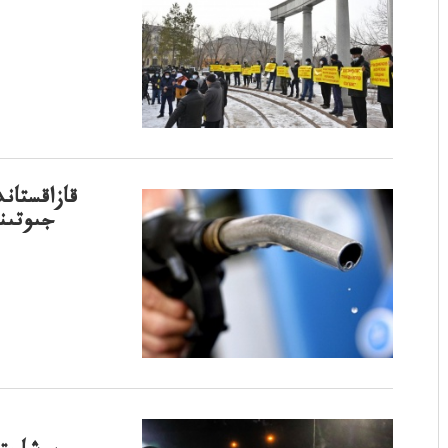
قازاقستاند
جىوتىنى